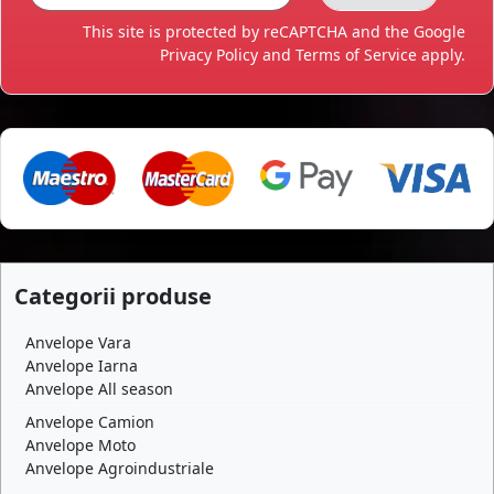
This site is protected by reCAPTCHA and the Google
Privacy Policy
and
Terms of Service
apply.
Categorii produse
Anvelope Vara
Anvelope Iarna
Anvelope All season
Anvelope Camion
Anvelope Moto
Anvelope Agroindustriale