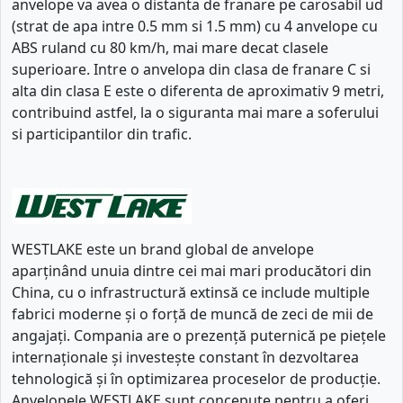
anvelope va avea o distanta de franare pe carosabil ud
(strat de apa intre 0.5 mm si 1.5 mm) cu 4 anvelope cu
ABS ruland cu 80 km/h, mai mare decat clasele
superioare. Intre o anvelopa din clasa de franare C si
alta din clasa E este o diferenta de aproximativ 9 metri,
contribuind astfel, la o siguranta mai mare a soferului
si participantilor din trafic.
WESTLAKE este un brand global de anvelope
aparținând unuia dintre cei mai mari producători din
China, cu o infrastructură extinsă ce include multiple
fabrici moderne și o forță de muncă de zeci de mii de
angajați. Compania are o prezență puternică pe piețele
internaționale și investește constant în dezvoltarea
tehnologică și în optimizarea proceselor de producție.
Anvelopele WESTLAKE sunt concepute pentru a oferi