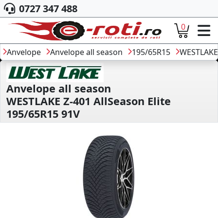
0727 347 488
0
ACASA
DESPRE NOI
Anvelope
Anvelope all season
195/65R15
WESTLAKE
ANVELOPE
AUTO
CAMION
Anvelope all season
MOTO
WESTLAKE Z-401 AllSeason Elite
AGROINDUSTRIALE
195/65R15 91V
CAUTARE DUPA
DIMENSIUNI
PRODUCATORI ANVELOPE
MARCA AUTO
BLOG
B2B - COLABORARE COMPANII
CONT
CONTACT