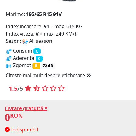
COS (
0 PRODUSE
)
Marime:
195/65 R15 91V
Index incarcare:
91
= max. 615 KG
Index viteza:
V
= max. 240 KM/h
Sezon:
All season
Consum
C
Aderenta
C
Zgomot
B
72 dB
Citeste mai mult despre etichetare
1.5
/5
Livrare gratuită *
0
RON
Indisponibil