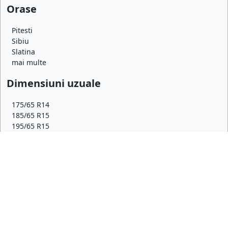
Orase
Pitesti
Sibiu
Slatina
mai multe
Dimensiuni uzuale
175/65 R14
185/65 R15
195/65 R15
mai multe
Top producatori
Michelin
Continental
Goodyear
mai multe