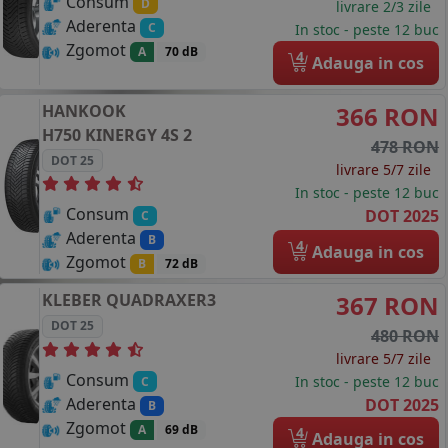
Consum
D
livrare 2/3 zile
Aderenta
C
In stoc - peste 12 buc
Zgomot
A
70 dB
4
Adauga in cos
HANKOOK
366 RON
H750 KINERGY 4S 2
478 RON
DOT 25
livrare 5/7 zile
In stoc - peste 12 buc
Consum
DOT 2025
C
Aderenta
B
4
Adauga in cos
Zgomot
B
72 dB
KLEBER
QUADRAXER3
367 RON
DOT 25
480 RON
livrare 5/7 zile
Consum
In stoc - peste 12 buc
C
Aderenta
DOT 2025
B
Zgomot
A
69 dB
4
Adauga in cos