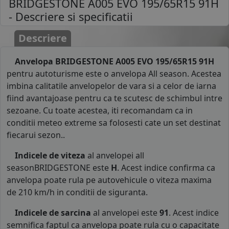
BRIDGESTONE A005 EVO 195/65R15 91H
- Descriere si specificatii
Descriere
Anvelopa BRIDGESTONE A005 EVO 195/65R15 91H
pentru autoturisme este o anvelopa All season. Acestea
imbina calitatile anvelopelor de vara si a celor de iarna
fiind avantajoase pentru ca te scutesc de schimbul intre
sezoane. Cu toate acestea, iti recomandam ca in
conditii meteo extreme sa folosesti cate un set destinat
fiecarui sezon..
Indicele de viteza
al anvelopei all
seasonBRIDGESTONE este
H
. Acest indice confirma ca
anvelopa poate rula pe autovehicule o viteza maxima
de 210 km/h in conditii de siguranta.
Indicele de sarcina
al anvelopei este
91
. Acest indice
semnifica faptul ca anvelopa poate rula cu o capacitate