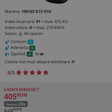
COS (
0 PRODUSE
)
Marime:
195/65 R15 91H
Index incarcare:
91
= max. 615 KG
Index viteza:
H
= max. 210 KM/h
Sezon:
All season
Consum
C
Aderenta
A
Zgomot
A
71 dB
Citeste mai mult despre etichetare
5
/5
Livrare gratuită *
405
RON
23
%
Discount
RON
529