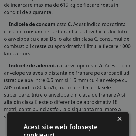
de incarcare maxima de 615 kg pe fiecare roata in
conditii de siguranta.
Indicele de consum
este
C
. Acest indice reprezinta
clasa de consum de carburant al autovehiculului. Intre
o anvelopa cu clasa B si o alta din clasa C, consumul de
combustibil creste cu aproximativ 1 litru la fiecare 1000
km parcursi.
Indicele de aderenta
al anvelopei este
A
. Acest tip de
anvelope va avea o distanta de franare pe carosabil ud
(strat de apa intre 0.5 mm si 1.5 mm) cu 4 anvelope cu
ABS ruland cu 80 km/h, mai mare decat clasele
superioare. Intre o anvelopa din clasa de franare A si
alta din clasa E este o diferenta de aproximativ 18
metri, contribuind astfel, la o siguranta mai mare a
soferului si participantilor din trafic.
×
Acest site web folosește
cookie-uri