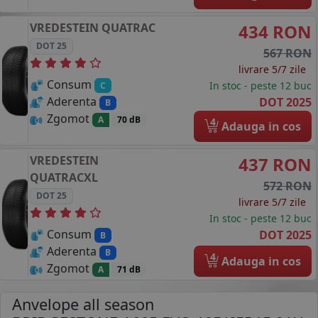
VREDESTEIN
QUATRAC
434 RON
DOT 25
567 RON
livrare 5/7 zile
Consum
In stoc - peste 12 buc
C
Aderenta
DOT 2025
B
Zgomot
A
70 dB
4
Adauga in cos
VREDESTEIN
437 RON
QUATRACXL
572 RON
DOT 25
livrare 5/7 zile
In stoc - peste 12 buc
Consum
DOT 2025
B
Aderenta
B
4
Adauga in cos
Zgomot
A
71 dB
Anvelope all season