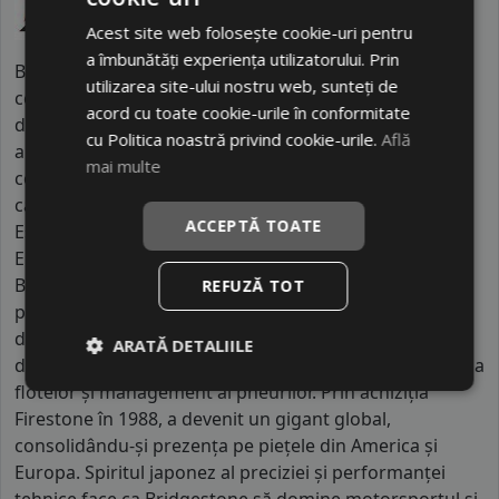
Acest site web folosește cookie-uri pentru
a îmbunătăți experiența utilizatorului. Prin
Bridgestone, fondată în 1931 de Shojiro Ishibashi, este
utilizarea site-ului nostru web, sunteți de
cel mai mare producător japonez de anvelope și unul
acord cu toate cookie-urile în conformitate
dintre liderii globali ai industriei. Cu peste 120.000 de
cu Politica noastră privind cookie-urile.
Află
angajați în 24 de țări și aproximativ 180 de fabrici,
mai multe
compania produce anvelope pentru autoturisme,
camioane, avioane, vehicule agricole și motociclete.
ACCEPTĂ TOATE
Este renumită pentru tehnologiile inovatoare precum
ENLITEN™ — care reduce greutatea și consumul —,
Blizzak pentru performanță pe gheață și Run-Flat, ce
REFUZĂ TOT
permite rularea chiar și după o pană. Bridgestone se
diferențiază prin investiția masivă în sustenabilitate și
ARATĂ DETALIILE
digitalizare, oferind soluții inteligente de monitorizare a
flotelor și management al pneurilor. Prin achiziția
Firestone în 1988, a devenit un gigant global,
consolidându-și prezența pe piețele din America și
Europa. Spiritul japonez al preciziei și performanței