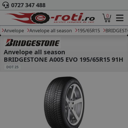
0727 347 488
0
ACASA
DESPRE NOI
Anvelope
Anvelope all season
195/65R15
BRIDGES
ANVELOPE
AUTO
CAMION
Anvelope all season
MOTO
BRIDGESTONE A005 EVO 195/65R15 91H
AGROINDUSTRIALE
DOT 25
CAUTARE DUPA
DIMENSIUNI
PRODUCATORI ANVELOPE
MARCA AUTO
BLOG
B2B - COLABORARE COMPANII
CONT
CONTACT