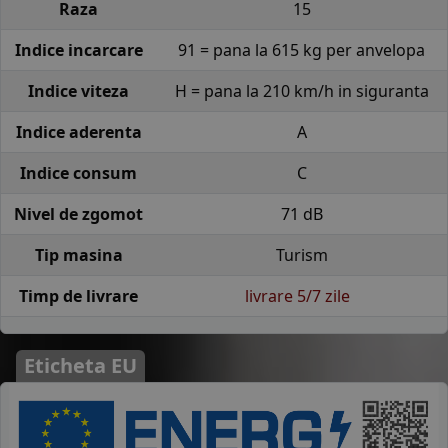
Raza
15
Indice incarcare
91 = pana la 615 kg per anvelopa
Indice viteza
H = pana la 210 km/h in siguranta
Indice aderenta
A
Indice consum
C
Nivel de zgomot
71 dB
Tip masina
Turism
Timp de livrare
livrare 5/7 zile
Eticheta EU