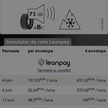
Simulator de rate Leanpay
Perioada
per anvelopa
4 anvelope
Termeni si conditii
RON
RON
4 luni
107.83
/ luna
431.32
/ luna
RON
RON
6 luni
92.64
/ luna
370.56
/ luna
RON
RON
12 luni
48.5
/ luna
194
/ luna