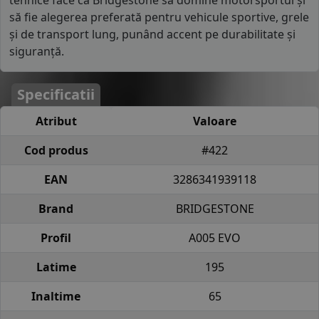
tehnice face ca Bridgestone să domine motorsportul și
să fie alegerea preferată pentru vehicule sportive, grele
și de transport lung, punând accent pe durabilitate și
siguranță.
Specificatii
Atribut
Valoare
Cod produs
#422
EAN
3286341939118
Brand
BRIDGESTONE
Profil
A005 EVO
Latime
195
Inaltime
65