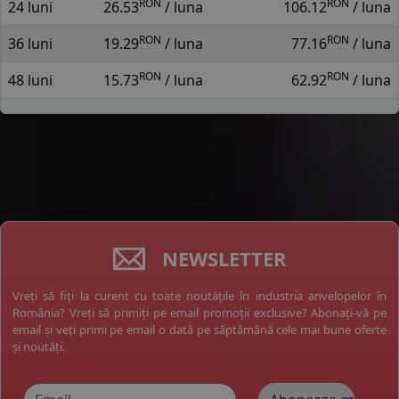
RON
RON
24 luni
26.53
/ luna
106.12
/ luna
RON
RON
36 luni
19.29
/ luna
77.16
/ luna
RON
RON
48 luni
15.73
/ luna
62.92
/ luna
NEWSLETTER
Vreți să fiți la curent cu toate noutățile în industria anvelopelor în
România? Vreți să primiți pe email promoții exclusive? Abonați-vă pe
email și veți primi pe email o dată pe săptămână cele mai bune oferte
și noutăți.