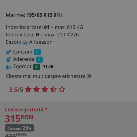
COS (
0 PRODUSE
)
Marime:
195/65 R15 91H
Index incarcare:
91
= max. 615 KG
Index viteza:
H
= max. 210 KM/h
Sezon:
All season
Consum
C
Aderenta
C
Zgomot
A
71 dB
Citeste mai mult despre etichetare
3.5
/5
Livrare gratuită *
315
RON
25
%
Discount
RON
421