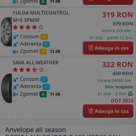
Zgomot
A
71 dB
FULDA
MULTICONTROL
319 RON
M+S 3PMSF
379 RON
livrare 2/3 zile
Consum
D
In stoc - peste 12 buc
Aderenta
C
4
Adauga in cos
Zgomot
B
72 dB
SAVA
ALL WEATHER
322 RON
430 RON
Consum
C
livrare 24/48 ore
Aderenta
Stoc magazin
C
Zgomot
In stoc - 5 buc
A
71 dB
DOT 2024
4
Adauga in cos
Anvelope all season