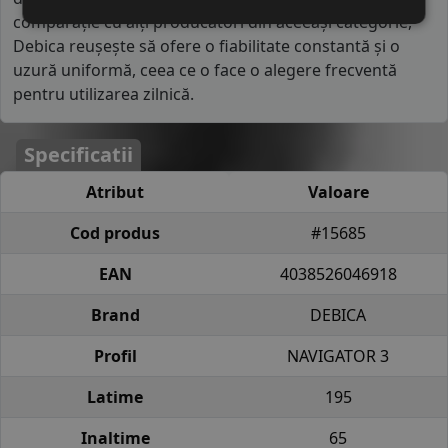
comparație cu alți producători din aceeași categorie,
Debica reușește să ofere o fiabilitate constantă și o
uzură uniformă, ceea ce o face o alegere frecventă
pentru utilizarea zilnică.
Specificatii
Atribut
Valoare
Cod produs
#15685
EAN
4038526046918
Brand
DEBICA
Profil
NAVIGATOR 3
Latime
195
Inaltime
65