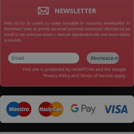
NEWSLETTER
Vreți să fiți la curent cu toate noutățile în industria anvelopelor în
România? Vreți să primiți pe email promoții exclusive? Abonați-vă pe
email și veți primi pe email o dată pe săptămână cele mai bune oferte
și noutăți.
This site is protected by reCAPTCHA and the Google
Privacy Policy
and
Terms of Service
apply.