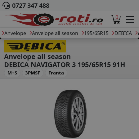
0727 347 488
0
ACASA
DESPRE NOI
Anvelope
Anvelope all season
195/65R15
DEBICA
ANVELOPE
AUTO
CAMION
Anvelope all season
MOTO
DEBICA NAVIGATOR 3 195/65R15 91H
AGROINDUSTRIALE
M+S
3PMSF
Franța
CAUTARE DUPA
DIMENSIUNI
PRODUCATORI ANVELOPE
MARCA AUTO
BLOG
B2B - COLABORARE COMPANII
CONT
CONTACT