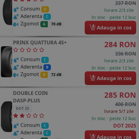
337 RON
Consum
D
livrare 2/3 zile
Aderenta
C
In stoc - peste 12 buc
Zgomot
A
70 dB
4
Adauga in cos
PRINX
QUATTURA 4S+
284 RON
336 RON
Consum
C
livrare 2/3 zile
Aderenta
B
In stoc - peste 12 buc
Zgomot
B
72 dB
4
Adauga in cos
DOUBLE COIN
285 RON
DASP-PLUS
406 RON
DOT 25
livrare 5/7 zile
In stoc - peste 12 buc
Consum
DOT 2025
C
Aderenta
C
4
Adauga in cos