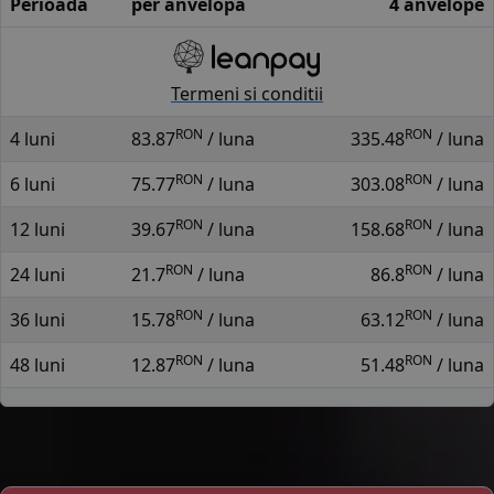
Perioada
per anvelopa
4 anvelope
Termeni si conditii
RON
RON
4 luni
83.87
/ luna
335.48
/ luna
RON
RON
6 luni
75.77
/ luna
303.08
/ luna
RON
RON
12 luni
39.67
/ luna
158.68
/ luna
RON
RON
24 luni
21.7
/ luna
86.8
/ luna
RON
RON
36 luni
15.78
/ luna
63.12
/ luna
RON
RON
48 luni
12.87
/ luna
51.48
/ luna