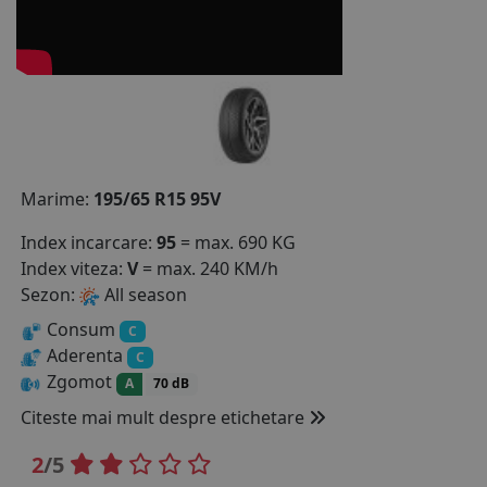
COS (
0 PRODUSE
)
Marime:
195/65 R15 95V
Index incarcare:
95
= max. 690 KG
Index viteza:
V
= max. 240 KM/h
Sezon:
All season
Consum
C
Aderenta
C
Zgomot
A
70 dB
Citeste mai mult despre etichetare
2
/5