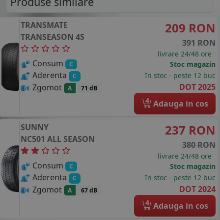
Produse similare
TRANSMATE
209 RON
TRANSEASON 4S
391 RON
livrare 24/48 ore
Consum
Stoc magazin
C
Aderenta
In stoc - peste 12 buc
C
DOT 2025
Zgomot
A
71 dB
4
Adauga in cos
SUNNY
237 RON
NC501 ALL SEASON
380 RON
livrare 24/48 ore
Consum
Stoc magazin
C
Aderenta
In stoc - peste 12 buc
C
DOT 2024
Zgomot
A
67 dB
4
Adauga in cos