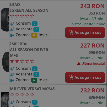
LEAO
243 RON
IGREEN ALL SEASON
353 RON
livrare 2/3 zile
Consum
C
In stoc - peste 12 buc
Aderenta
C
4
Adauga in cos
Zgomot
B
72 dB
IMPERIAL
227 RON
ALL SEASON DRIVER
296 RON
M+S
livrare 2/3 zile
Ultima bucata!
Consum
C
Aderenta
C
4
Adauga in cos
Zgomot
A
71 dB
MILEVER
VERSAT MC545
232 RON
275 RON
Consum
C
livrare 2/3 zile