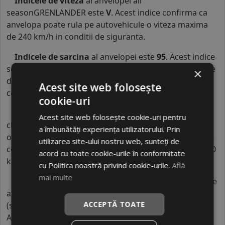
Indicele de viteza
al anvelopei all
seasonGRENLANDER este
V
. Acest indice confirma ca
anvelopa poate rula pe autovehicule o viteza maxima
de 240 km/h in conditii de siguranta.
Indicele de sarcina
al anvelopei este
95
. Acest indice
semnifica faptul ca anvelopa poate rula cu o capacitate
×
de incarcare maxima de 690 kg pe fiecare roata in
Acest site web folosește
conditii de siguranta.
cookie-uri
Indicele de consum
este
C
. Acest indice reprezinta
Acest site web folosește cookie-uri pentru
clasa de consum de carburant al autovehiculului. Intre
a îmbunătăți experiența utilizatorului. Prin
o anvelopa cu clasa B si o alta din clasa C, consumul de
utilizarea site-ului nostru web, sunteți de
combustibil creste cu aproximativ 1 litru la fiecare 1000
acord cu toate cookie-urile în conformitate
km parcursi.
cu Politica noastră privind cookie-urile.
Află
mai multe
Indicele de aderenta
al anvelopei este
C
. Acest tip de
anvelope va avea o distanta de franare pe carosabil ud
ACCEPTĂ TOATE
(strat de apa intre 0.5 mm si 1.5 mm) cu 4 anvelope cu
ABS ruland cu 80 km/h, mai mare decat clasele