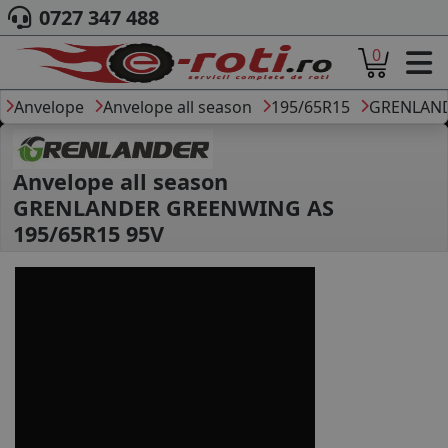
0727 347 488
0
ACASA
DESPRE NOI
Anvelope
Anvelope all season
195/65R15
GRENLAN
ANVELOPE
AUTO
CAMION
Anvelope all season
MOTO
GRENLANDER GREENWING AS
AGROINDUSTRIALE
195/65R15 95V
CAUTARE DUPA
DIMENSIUNI
PRODUCATORI ANVELOPE
MARCA AUTO
BLOG
B2B - COLABORARE COMPANII
CONT
CONTACT