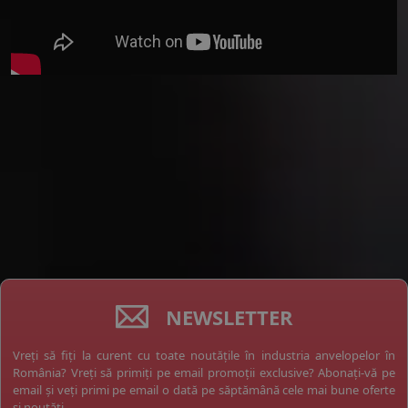
NEWSLETTER
Vreți să fiți la curent cu toate noutățile în industria anvelopelor în
România? Vreți să primiți pe email promoții exclusive? Abonați-vă pe
email și veți primi pe email o dată pe săptămână cele mai bune oferte
și noutăți.