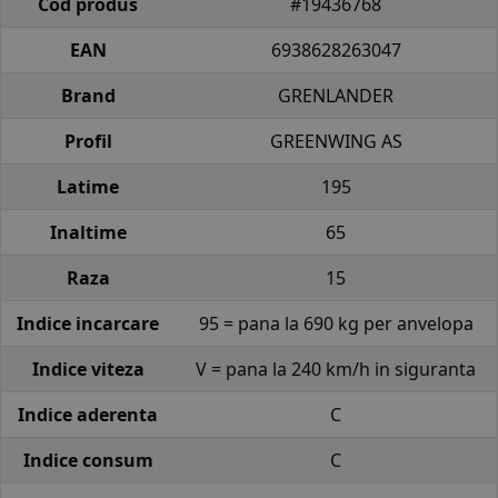
Cod produs
#19436768
EAN
6938628263047
Brand
GRENLANDER
Profil
GREENWING AS
Latime
195
Inaltime
65
Raza
15
Indice incarcare
95 = pana la 690 kg per anvelopa
Indice viteza
V = pana la 240 km/h in siguranta
Indice aderenta
C
Indice consum
C