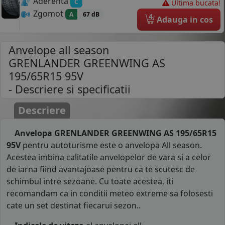
Aderenta
C
Ultima bucata!
Zgomot
A
67 dB
4
Adauga in cos
Anvelope all season
GRENLANDER GREENWING AS
195/65R15 95V
- Descriere si specificatii
Descriere
Anvelopa GRENLANDER GREENWING AS 195/65R15
95V
pentru autoturisme este o anvelopa All season.
Acestea imbina calitatile anvelopelor de vara si a celor
de iarna fiind avantajoase pentru ca te scutesc de
schimbul intre sezoane. Cu toate acestea, iti
recomandam ca in conditii meteo extreme sa folosesti
cate un set destinat fiecarui sezon..