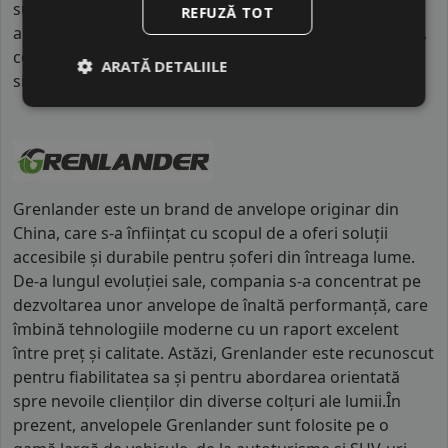
superioare. Intre o anvelopa din clasa de franare C si
REFUZĂ TOT
alta din clasa E este o diferenta de aproximativ 9 metri,
contribuind astfel, la o siguranta mai mare a soferului
ARATĂ DETALIILE
si participantilor din trafic.
Grenlander este un brand de anvelope originar din
China, care s-a înființat cu scopul de a oferi soluții
accesibile și durabile pentru șoferi din întreaga lume.
De-a lungul evoluției sale, compania s-a concentrat pe
dezvoltarea unor anvelope de înaltă performanță, care
îmbină tehnologiile moderne cu un raport excelent
între preț și calitate. Astăzi, Grenlander este recunoscut
pentru fiabilitatea sa și pentru abordarea orientată
spre nevoile clienților din diverse colțuri ale lumii.În
prezent, anvelopele Grenlander sunt folosite pe o