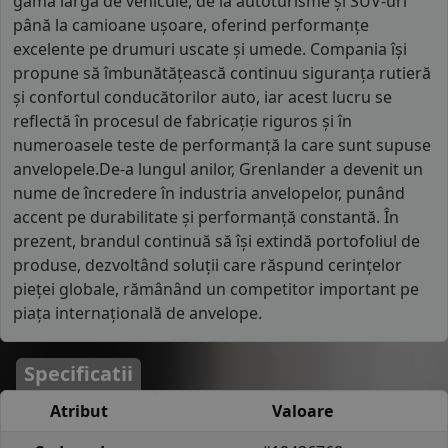
gamă largă de vehicule, de la autoturisme și SUV-uri
până la camioane ușoare, oferind performanțe
excelente pe drumuri uscate și umede. Compania își
propune să îmbunătățească continuu siguranța rutieră
și confortul conducătorilor auto, iar acest lucru se
reflectă în procesul de fabricație riguros și în
numeroasele teste de performanță la care sunt supuse
anvelopele.De-a lungul anilor, Grenlander a devenit un
nume de încredere în industria anvelopelor, punând
accent pe durabilitate și performanță constantă. În
prezent, brandul continuă să își extindă portofoliul de
produse, dezvoltând soluții care răspund cerințelor
pieței globale, rămânând un competitor important pe
piața internațională de anvelope.
Specificatii
Atribut
Valoare