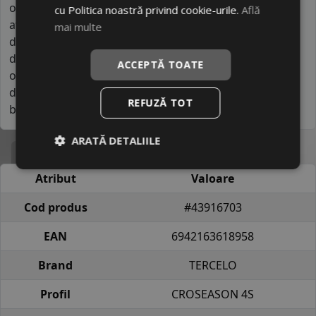
orientat către performanță sportivă sau tehnologii
cu Politica noastră privind cookie-urile.
Află
avansate, ci către utilizare normală și urbană. Se
mai multe
diferențiază prin disponibilitatea pe o gamă largă de
dimensiuni și prin prețurile competitive. În general,
ACCEPTĂ TOATE
oferă un comportament stabil în condiții obișnuite de
drum, fiind o alegere economică pentru utilizatori cu
REFUZĂ TOT
bugete reduse.
ARATĂ DETALIILE
Specificatii
Atribut
Valoare
Cod produs
#43916703
EAN
6942163618958
Brand
TERCELO
Profil
CROSEASON 4S