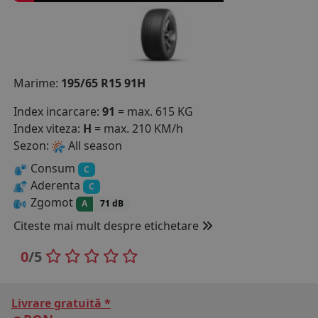
COS (
0 PRODUSE
)
Marime:
195/65 R15 91H
Index incarcare:
91
= max. 615 KG
Index viteza:
H
= max. 210 KM/h
Sezon:
All season
Consum
C
Aderenta
C
Zgomot
A
71 dB
Citeste mai mult despre etichetare
0
/5
Livrare gratuită *