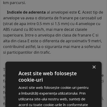
km parcursi.
Indicele de aderenta
al anvelopei este
C
. Acest tip de
anvelope va avea o distanta de franare pe carosabil ud
(strat de apa intre 0.5 mm si 1.5 mm) cu 4 anvelope cu
ABS ruland cu 80 km/h, mai mare decat clasele
superioare. Intre o anvelopa din clasa de franare C si
alta din clasa E este o diferenta de aproximativ 9 metri,
contribuind astfel, la o siguranta mai mare a soferului
si participantilor din trafic.
×
TERCELO este un brand de anvelope din segmentul
Acest site web folosește
economic, produs în Asia în fabrici industriale mari care
cookie-uri
fac parte din lanțuri globale de producție. Aceste fabrici
sunt optimizate pentru eficiență și costuri reduse,
Acest site web folosește cookie-uri pentru
folosind procese automatizate și standardizate.
a îmbunătăți experiența utilizatorului. Prin
TERCELO oferă anvelope pentru autoturisme și SUV-uri,
utilizarea site-ului nostru web, sunteți de
fiind destinat piețelor sensibile la preț. Brandul nu este
acord cu toate cookie-urile în conformitate