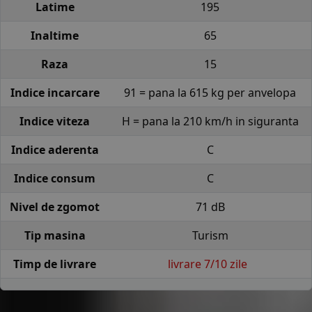
Latime
195
Inaltime
65
Raza
15
Indice incarcare
91 = pana la 615 kg per anvelopa
Indice viteza
H = pana la 210 km/h in siguranta
Indice aderenta
C
Indice consum
C
Nivel de zgomot
71 dB
Tip masina
Turism
Timp de livrare
livrare 7/10 zile