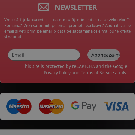
NEWSLETTER
Vreți să fiți la curent cu toate noutățile în industria anvelopelor în
România? Vreți să primiți pe email promoții exclusive? Abonați-vă pe
email și veți primi pe email o dată pe săptămână cele mai bune oferte
și noutăți.
This site is protected by reCAPTCHA and the Google
Privacy Policy
and
Terms of Service
apply.