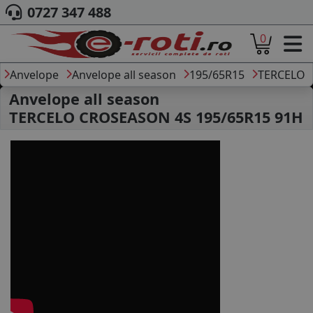
0727 347 488
0
ACASA
DESPRE NOI
Anvelope
Anvelope all season
195/65R15
TERCELO
ANVELOPE
Anvelope all season
AUTO
TERCELO CROSEASON 4S 195/65R15 91H
CAMION
MOTO
AGROINDUSTRIALE
CAUTARE DUPA
DIMENSIUNI
PRODUCATORI ANVELOPE
MARCA AUTO
BLOG
B2B - COLABORARE COMPANII
CONT
CONTACT