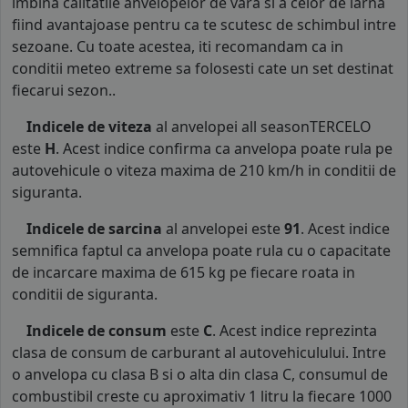
imbina calitatile anvelopelor de vara si a celor de iarna
fiind avantajoase pentru ca te scutesc de schimbul intre
sezoane. Cu toate acestea, iti recomandam ca in
conditii meteo extreme sa folosesti cate un set destinat
fiecarui sezon..
Indicele de viteza
al anvelopei all seasonTERCELO
este
H
. Acest indice confirma ca anvelopa poate rula pe
autovehicule o viteza maxima de 210 km/h in conditii de
siguranta.
Indicele de sarcina
al anvelopei este
91
. Acest indice
semnifica faptul ca anvelopa poate rula cu o capacitate
de incarcare maxima de 615 kg pe fiecare roata in
conditii de siguranta.
Indicele de consum
este
C
. Acest indice reprezinta
clasa de consum de carburant al autovehiculului. Intre
o anvelopa cu clasa B si o alta din clasa C, consumul de
combustibil creste cu aproximativ 1 litru la fiecare 1000