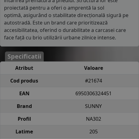
întărirea prematură a pneului. Structura lor este
proiectată pentru a oferi o amprentă la sol
optimă, asigurând o stabilitate direcțională sigură pe
autostradă. Este un brand care prioritizează
accesibilitatea, oferind o durabilitate a carcasei care
face față cu brio utilizării urbane zilnice intense.
Specificatii
Atribut
Valoare
Cod produs
#21674
EAN
6950306324451
Brand
SUNNY
Profil
NA302
Latime
205