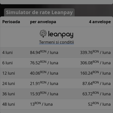
Simulator de rate Leanpay
Perioada
per anvelopa
4 anvelope
Termeni si conditii
RON
RON
4 luni
84.94
/ luna
339.76
/ luna
RON
RON
6 luni
76.52
/ luna
306.08
/ luna
RON
RON
12 luni
40.06
/ luna
160.24
/ luna
RON
RON
24 luni
21.91
/ luna
87.64
/ luna
RON
RON
36 luni
15.93
/ luna
63.72
/ luna
RON
RON
48 luni
13
/ luna
52
/ luna