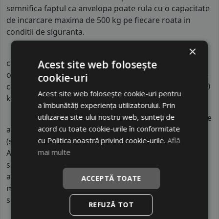
semnifica faptul ca anvelopa poate rula cu o capacitate
de incarcare maxima de 500 kg pe fiecare roata in
conditii de siguranta.
×
Indicele de consum
este
D
. Acest indice reprezinta
Acest site web folosește
clasa de consum de carburant al autovehiculului. Intre
o anvelopa cu clasa B si o alta din clasa C, consumul de
cookie-uri
combustibil creste cu aproximativ 1 litru la fiecare 1000
Acest site web folosește cookie-uri pentru
km parcursi.
a îmbunătăți experiența utilizatorului. Prin
utilizarea site-ului nostru web, sunteți de
Indicele de aderenta
al anvelopei este
B
. Acest tip de
acord cu toate cookie-urile în conformitate
anvelope va avea o distanta de franare pe carosabil ud
cu Politica noastră privind cookie-urile.
Află
(strat de apa intre 0.5 mm si 1.5 mm) cu 4 anvelope cu
mai multe
ABS ruland cu 80 km/h, mai mare decat clasele
superioare. Intre o anvelopa din clasa de franare B si
alta din clasa E este o diferenta de aproximativ 13.5
ACCEPTĂ TOATE
metri, contribuind astfel, la o siguranta mai mare a
soferului si participantilor din trafic.
REFUZĂ TOT