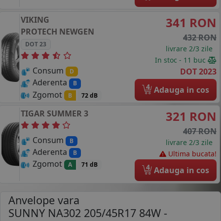
VIKING
341 RON
PROTECH NEWGEN
432 RON
DOT 23
livrare 2/3 zile
In stoc - 11 buc
Consum
DOT 2023
D
Aderenta
B
4
Adauga in cos
Zgomot
B
72 dB
TIGAR
SUMMER 3
321 RON
407 RON
Consum
B
livrare 2/3 zile
Aderenta
B
Ultima bucata!
Zgomot
A
71 dB
4
Adauga in cos
Anvelope vara
SUNNY NA302 205/45R17 84W
-