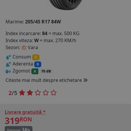
COS (
0 PRODUSE
)
Marime:
205/45 R17 84W
Index incarcare:
84
= max. 500 KG
Index viteza:
W
= max. 270 KM/h
Sezon:
Vara
Consum
D
Aderenta
B
Zgomot
A
70 dB
Citeste mai mult despre etichetare
2
/5
Livrare gratuită *
319
RON
34
%
Discount