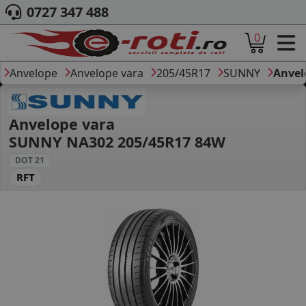
0727 347 488
0
ACASA
DESPRE NOI
Anvelope
Anvelope vara
205/45R17
SUNNY
Anvel
ANVELOPE
AUTO
CAMION
Anvelope vara
MOTO
SUNNY NA302 205/45R17 84W
AGROINDUSTRIALE
DOT 21
CAUTARE DUPA
RFT
DIMENSIUNI
PRODUCATORI ANVELOPE
MARCA AUTO
BLOG
B2B - COLABORARE COMPANII
CONT
CONTACT