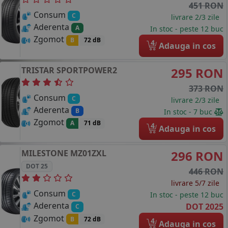
451 RON
Consum
C
livrare 2/3 zile
Aderenta
A
In stoc - peste 12 buc
Zgomot
B
72 dB
4
Adauga in cos
TRISTAR
SPORTPOWER2
295 RON
373 RON
Consum
C
livrare 2/3 zile
Aderenta
B
In stoc - 7 buc
Zgomot
A
71 dB
4
Adauga in cos
MILESTONE
MZ01ZXL
296 RON
DOT 25
446 RON
livrare 5/7 zile
Consum
In stoc - peste 12 buc
C
Aderenta
DOT 2025
C
Zgomot
B
72 dB
4
Adauga in cos