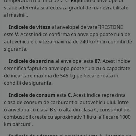
temperaturi mai mici de 7°C. Rigiditatea anvelopelor
scade aderenta si afecteaza gradul de manevrabilitate
al masinii..
Indicele de viteza
al anvelopei de varaFIRESTONE
este
V
. Acest indice confirma ca anvelopa poate rula pe
autovehicule o viteza maxima de 240 km/h in conditii de
siguranta.
Indicele de sarcina
al anvelopei este
87
. Acest indice
semnifica faptul ca anvelopa poate rula cu o capacitate
de incarcare maxima de 545 kg pe fiecare roata in
conditii de siguranta.
Indicele de consum
este
C
. Acest indice reprezinta
clasa de consum de carburant al autovehiculului. Intre
o anvelopa cu clasa B si o alta din clasa C, consumul de
combustibil creste cu aproximativ 1 litru la fiecare 1000
km parcursi.