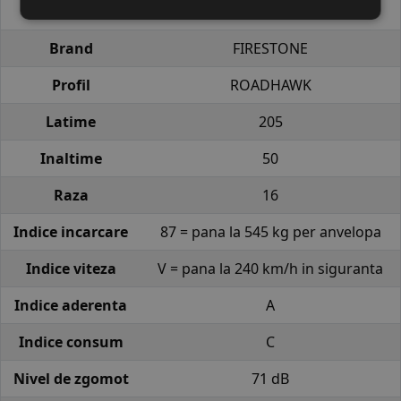
EAN
3286341113013
Brand
FIRESTONE
Profil
ROADHAWK
Latime
205
Inaltime
50
Raza
16
Indice incarcare
87 = pana la 545 kg per anvelopa
Indice viteza
V = pana la 240 km/h in siguranta
Indice aderenta
A
Indice consum
C
Nivel de zgomot
71 dB