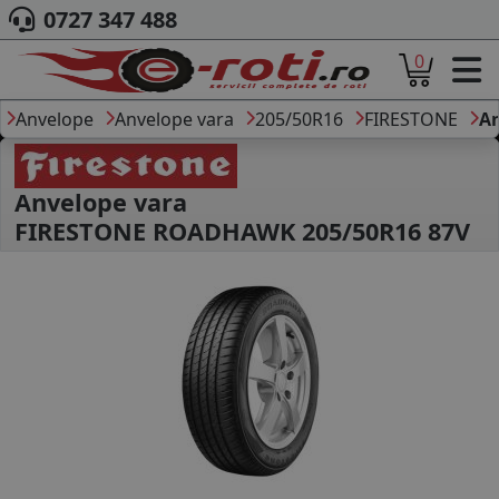
0727 347 488
0
ACASA
DESPRE NOI
Anvelope
Anvelope vara
205/50R16
FIRESTONE
A
ANVELOPE
AUTO
CAMION
Anvelope vara
MOTO
FIRESTONE ROADHAWK 205/50R16 87V
AGROINDUSTRIALE
CAUTARE DUPA
DIMENSIUNI
PRODUCATORI ANVELOPE
MARCA AUTO
BLOG
B2B - COLABORARE COMPANII
CONT
CONTACT