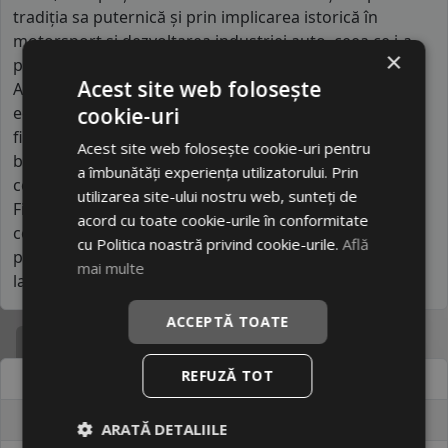
tradiția sa puternică și prin implicarea istorică în
motorsport și dezvoltarea industriei auto, ceea ce i-a
×
permis să acumuleze o experiență vastă în domeniu.
Acest site web folosește
Anvelopele sale sunt concepute pentru a oferi un
echilibru între confort, durabilitate și performanță,
cookie-uri
fiind poziționate ca o alternativă mai accesibilă la
Acest site web folosește cookie-uri pentru
brandurile premium din cadrul aceluiași grup. În
a îmbunătăți experiența utilizatorului. Prin
comparație cu alte mărci din aceeași categorie,
utilizarea site-ului nostru web, sunteți de
Firestone beneficiază de resursele tehnologice ale
acord cu toate cookie-urile în conformitate
companiei-mamă, dar își păstrează identitatea prin
cu Politica noastră privind cookie-urile.
Află
produse fiabile și versatile, adaptate pentru o gamă
mai multe
largă de vehicule și condiții de utilizare.
ACCEPTĂ TOATE
Specificatii
REFUZĂ TOT
Atribut
Valoare
Cod produs
#21071
ARATĂ DETALIILE