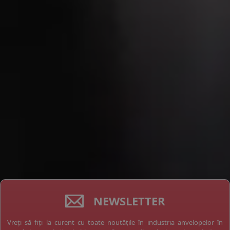
NEWSLETTER
Vreți să fiți la curent cu toate noutățile în industria anvelopelor în