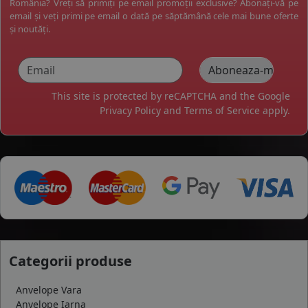
România? Vreți să primiți pe email promoții exclusive? Abonați-vă pe
email și veți primi pe email o dată pe săptămână cele mai bune oferte
și noutăți.
This site is protected by reCAPTCHA and the Google
Privacy Policy
and
Terms of Service
apply.
Categorii produse
Anvelope Vara
Anvelope Iarna