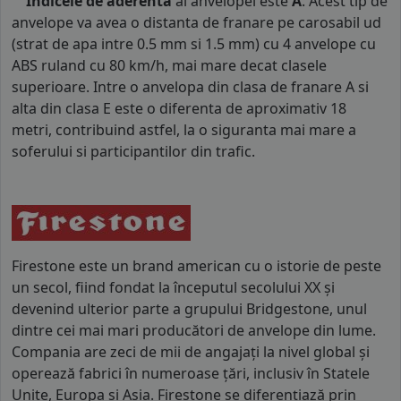
Indicele de aderenta
al anvelopei este
A
. Acest tip de
anvelope va avea o distanta de franare pe carosabil ud
(strat de apa intre 0.5 mm si 1.5 mm) cu 4 anvelope cu
ABS ruland cu 80 km/h, mai mare decat clasele
superioare. Intre o anvelopa din clasa de franare A si
alta din clasa E este o diferenta de aproximativ 18
metri, contribuind astfel, la o siguranta mai mare a
soferului si participantilor din trafic.
Firestone este un brand american cu o istorie de peste
un secol, fiind fondat la începutul secolului XX și
devenind ulterior parte a grupului Bridgestone, unul
dintre cei mai mari producători de anvelope din lume.
Compania are zeci de mii de angajați la nivel global și
operează fabrici în numeroase țări, inclusiv în Statele
Unite, Europa și Asia. Firestone se diferențiază prin