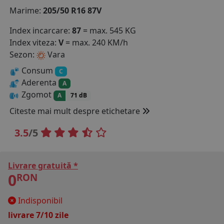
Marime:
205/50 R16 87V
COS (
0 PRODUSE
)
Index incarcare:
87
= max. 545 KG
Index viteza:
V
= max. 240 KM/h
Sezon:
Vara
Consum
C
Aderenta
A
Zgomot
A
71 dB
Citeste mai mult despre etichetare
3.5
/5
Livrare gratuită *
0
RON
Indisponibil
livrare 7/10 zile