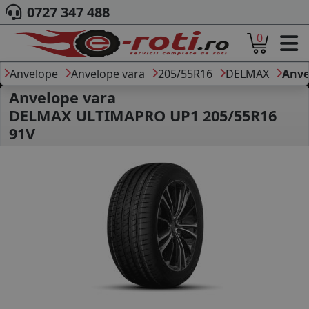
0727 347 488
0
ACASA
DESPRE NOI
Anvelope
Anvelope vara
205/55R16
DELMAX
Anve
ANVELOPE
Anvelope vara
AUTO
DELMAX ULTIMAPRO UP1 205/55R16
CAMION
91V
MOTO
AGROINDUSTRIALE
CAUTARE DUPA
DIMENSIUNI
PRODUCATORI ANVELOPE
MARCA AUTO
BLOG
B2B - COLABORARE COMPANII
CONT
CONTACT