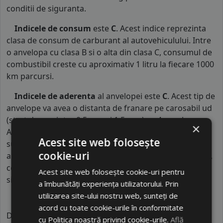
conditii de siguranta.
Indicele de consum
este
C
. Acest indice reprezinta
clasa de consum de carburant al autovehiculului. Intre
o anvelopa cu clasa B si o alta din clasa C, consumul de
combustibil creste cu aproximativ 1 litru la fiecare 1000
km parcursi.
Indicele de aderenta
al anvelopei este
C
. Acest tip de
anvelope va avea o distanta de franare pe carosabil ud
(strat de apa intre 0.5 mm si 1.5 mm) cu 4 anvelope cu
×
ABS ruland cu 80 km/h, mai mare decat clasele
Acest site web folosește
superioare. Intre o anvelopa din clasa de franare C si
cookie-uri
alta din clasa E este o diferenta de aproximativ 9 metri,
contribuind astfel, la o siguranta mai mare a soferului
Acest site web folosește cookie-uri pentru
si participantilor din trafic.
a îmbunătăți experiența utilizatorului. Prin
utilizarea site-ului nostru web, sunteți de
acord cu toate cookie-urile în conformitate
DELMAX este un brand global de anvelope cu rădăcini
cu Politica noastră privind cookie-urile.
Află