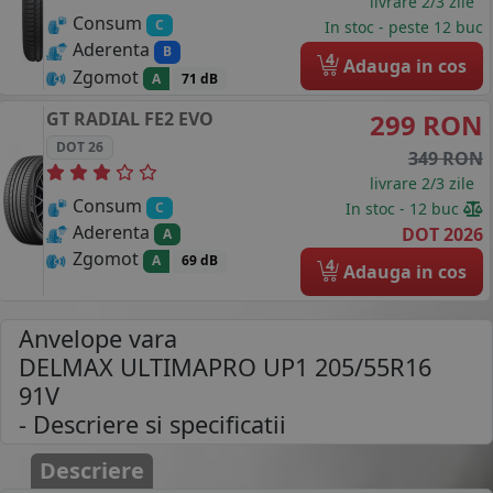
livrare 2/3 zile
Consum
C
In stoc - peste 12 buc
Aderenta
B
4
Adauga in cos
Zgomot
A
71 dB
GT RADIAL
FE2 EVO
299 RON
DOT 26
349 RON
livrare 2/3 zile
Consum
In stoc - 12 buc
C
Aderenta
DOT 2026
A
Zgomot
A
69 dB
4
Adauga in cos
Anvelope vara
DELMAX ULTIMAPRO UP1 205/55R16
91V
- Descriere si specificatii
Descriere