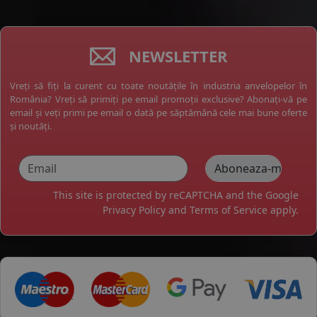
NEWSLETTER
Vreți să fiți la curent cu toate noutățile în industria anvelopelor în
România? Vreți să primiți pe email promoții exclusive? Abonați-vă pe
email și veți primi pe email o dată pe săptămână cele mai bune oferte
și noutăți.
This site is protected by reCAPTCHA and the Google
Privacy Policy
and
Terms of Service
apply.