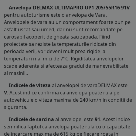
Anvelopa DELMAX ULTIMAPRO UP1 205/55R16 91V
pentru autoturisme este o anvelopa de Vara.
Anvelopele de vara au un comportament foarte bun pe
asfalt uscat sau umed, dar nu sunt recomandate pe
carosabil acoperit de gheata sau zapada. Fiind
proiectate sa reziste la temperaturile ridicate din
perioada verii, vor deveni mult prea rigide la
temperaturi mai mici de 7°C. Rigiditatea anvelopelor
scade aderenta si afecteaza gradul de manevrabilitate
al masinii..
Indicele de viteza
al anvelopei de varaDELMAX este
V
. Acest indice confirma ca anvelopa poate rula pe
autovehicule o viteza maxima de 240 km/h in conditii de
siguranta.
Indicele de sarcina
al anvelopei este
91
. Acest indice
semnifica faptul ca anvelopa poate rula cu o capacitate
de incarcare maxima de 615 kg pe fiecare roata in