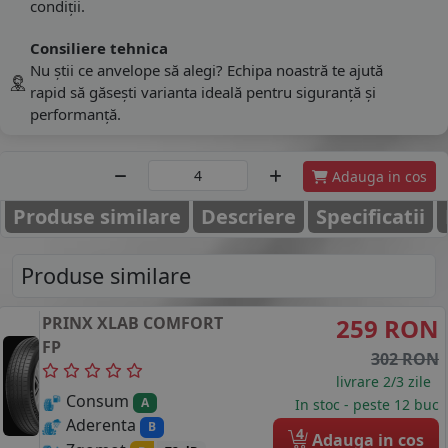
condiții.
Consiliere tehnica
Nu știi ce anvelope să alegi? Echipa noastră te ajută
rapid să găsești varianta ideală pentru siguranță și
performanță.
Adauga in cos
Produse similare
Descriere
Specificatii
Produse similare
PRINX
XLAB COMFORT
259 RON
FP
302 RON
livrare 2/3 zile
Consum
A
In stoc - peste 12 buc
Aderenta
B
4
Adauga in cos