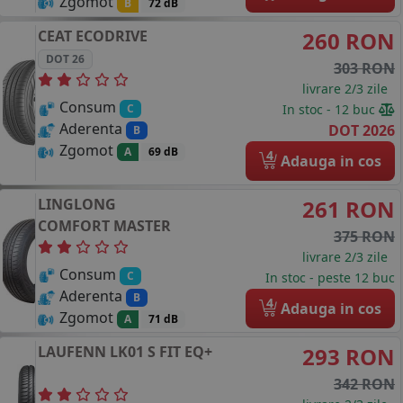
Zgomot
B
72 dB
CEAT
ECODRIVE
260 RON
DOT 26
303 RON
livrare 2/3 zile
Consum
In stoc - 12 buc
C
Aderenta
DOT 2026
B
Zgomot
A
69 dB
4
Adauga in cos
LINGLONG
261 RON
COMFORT MASTER
375 RON
livrare 2/3 zile
Consum
C
In stoc - peste 12 buc
Aderenta
B
4
Adauga in cos
Zgomot
A
71 dB
LAUFENN
LK01 S FIT EQ+
293 RON
342 RON