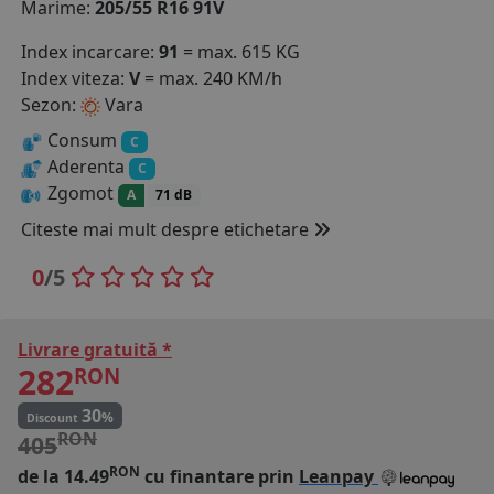
Marime:
205/55 R16 91V
COS (
0 PRODUSE
)
Index incarcare:
91
= max. 615 KG
Index viteza:
V
= max. 240 KM/h
Sezon:
Vara
Consum
C
Aderenta
C
Zgomot
A
71 dB
Citeste mai mult despre etichetare
0
/5
Livrare gratuită *
282
RON
30
%
Discount
RON
405
RON
de la 14.49
cu finantare prin
Leanpay