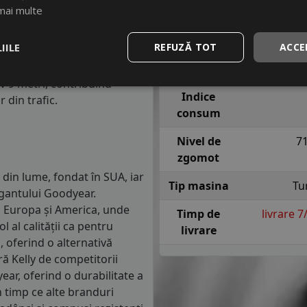
m parcursi.
Indice
H = pana l
mai multe
viteza
sig
anvelope va avea o distanta
IILE
REFUZĂ TOT
ACCE
1.5 mm) cu 4 anvelope cu ABS
Indice
re o anvelopa din clasa de
aderenta
iv 9 metri, contribuind
Indice
 din trafic.
consum
Nivel de
7
zgomot
 din lume, fondat în SUA, iar
Tip masina
Tu
igantului Goodyear.
in Europa și America, unde
Timp de
livrare 
 al calității ca pentru
livrare
, oferind o alternativă
ă Kelly de competitorii
ear, oferind o durabilitate a
 timp ce alte branduri