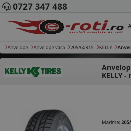
0727 347 488
A
Anvelope
Anvelope vara
205/60R15
KELLY
Anvel
Anvelop
KELLY -
Marime:
205