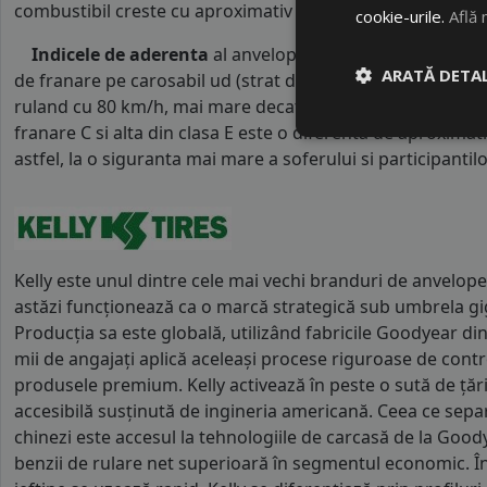
combustibil creste cu aproximativ 1 litru la fiecare 1000 k
cookie-urile.
Află 
Indicele de aderenta
al anvelopei este
C
. Acest tip de 
ARATĂ DETAL
de franare pe carosabil ud (strat de apa intre 0.5 mm si 
ruland cu 80 km/h, mai mare decat clasele superioare. Int
franare C si alta din clasa E este o diferenta de aproximat
astfel, la o siguranta mai mare a soferului si participantilor
Kelly este unul dintre cele mai vechi branduri de anvelope
astăzi funcționează ca o marcă strategică sub umbrela g
Producția sa este globală, utilizând fabricile Goodyear d
mii de angajați aplică aceleași procese riguroase de control
produsele premium. Kelly activează în peste o sută de țări
accesibilă susținută de ingineria americană. Ceea ce separ
chinezi este accesul la tehnologiile de carcasă de la Goody
benzii de rulare net superioară în segmentul economic. În