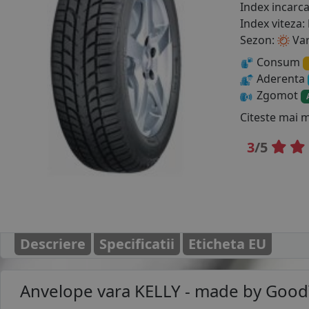
Index incarc
Index viteza:
Sezon:
Va
Consum
Aderenta
Zgomot
Citeste mai 
3
/5
Descriere
Specificatii
Eticheta EU
Anvelope vara
KELLY - made by Goo