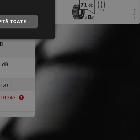
a 210 km/h in
uranta
PTĂ TOATE
C
D
1 dB
rism
7/10 zile