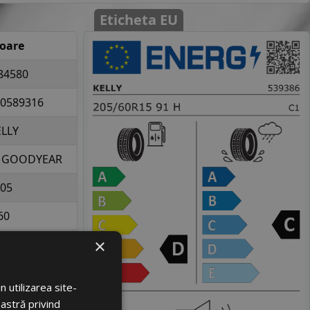
Eticheta EU
loare
84580
0589316
ELLY
Y GOODYEAR
05
60
×
15
la 615 kg per
 utilizarea site-
elopa
oastră privind