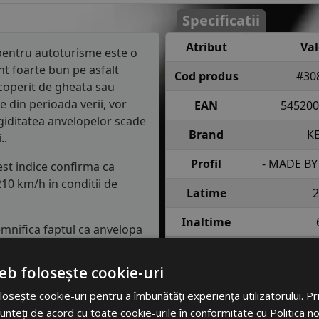
Specificatii
Atribut
Va
entru autoturisme este o
t foarte bun pe asfalt
Cod produs
#30
coperit de gheata sau
e din perioada verii, vor
EAN
545200
igiditatea anvelopelor scade
Brand
K
..
Profil
- MADE B
est indice confirma ca
10 km/h in conditii de
Latime
2
Inaltime
semnifica faptul ca anvelopa
e fiecare roata in conditii
Raza
eb folosește cookie-uri
Indice
91 = pana 
lasa de consum de carburant
osește cookie-uri pentru a îmbunătăți experiența utilizatorului. Prin
incarcare
anv
in clasa C, consumul de
unteți de acord cu toate cookie-urile în conformitate cu Politica n