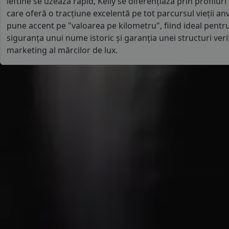
ieftine se uzează rapid, Kelly se diferențiază prin profilur
care oferă o tracțiune excelentă pe tot parcursul vieții an
pune accent pe "valoarea pe kilometru", fiind ideal pentru 
siguranța unui nume istoric și garanția unei structuri verif
marketing al mărcilor de lux.