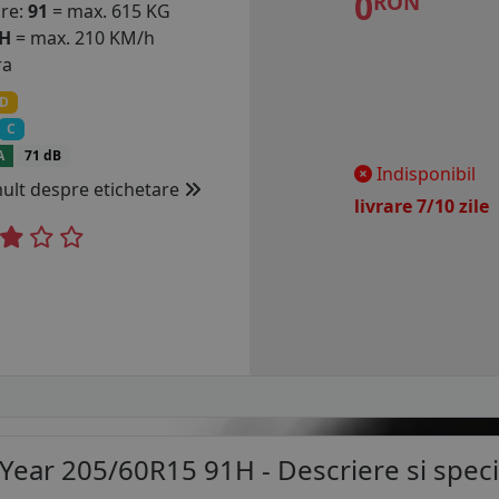
0
RON
are:
91
= max. 615 KG
H
= max. 210 KM/h
ra
D
C
A
71 dB
Indisponibil
mult despre etichetare
livrare 7/10 zil
dYear 205/60R15 91H
- Descriere si specif