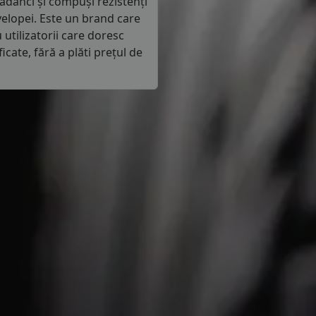
i adânci și compuși rezistenți
velopei. Este un brand care
utilizatorii care doresc
icate, fără a plăti prețul de