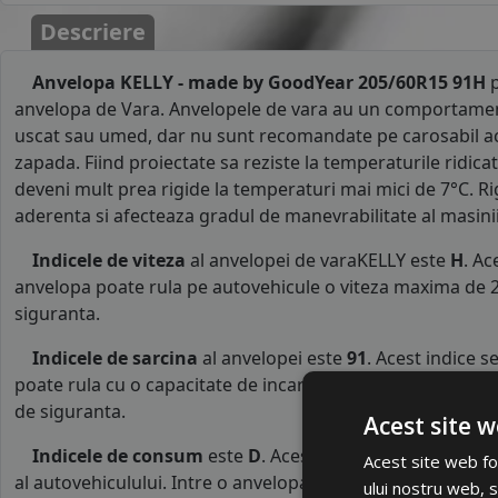
Descriere
Anvelopa KELLY - made by GoodYear 205/60R15 91H
p
anvelopa de Vara. Anvelopele de vara au un comportamen
uscat sau umed, dar nu sunt recomandate pe carosabil a
zapada. Fiind proiectate sa reziste la temperaturile ridicat
deveni mult prea rigide la temperaturi mai mici de 7°C. R
aderenta si afecteaza gradul de manevrabilitate al masinii
Indicele de viteza
al anvelopei de varaKELLY este
H
. Ac
anvelopa poate rula pe autovehicule o viteza maxima de 2
siguranta.
Indicele de sarcina
al anvelopei este
91
. Acest indice 
poate rula cu o capacitate de incarcare maxima de 615 kg p
de siguranta.
Acest site w
Indicele de consum
este
D
. Acest indice reprezinta c
Acest site web fol
al autovehiculului. Intre o anvelopa cu clasa B si o alta d
ului nostru web, s