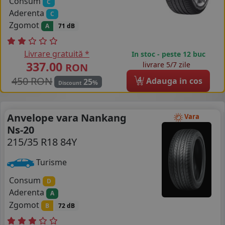
Consum
C
Aderenta
C
Zgomot
A
71 dB
Livrare gratuită *
In stoc - peste 12 buc
337.00
livrare 5/7 zile
RON
450 RON
4
Adauga in cos
25
%
Discount
Anvelope vara Nankang
Vara
Ns-20
215/35 R18 84Y
Turisme
Consum
D
Aderenta
A
Zgomot
B
72 dB