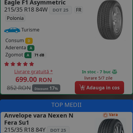
Eagle F1 Asymmetric
COS (
0 PRODUSE
)
215/35 R18 84W
FR
DOT 25
Polonia
Turisme
Consum
D
Aderenta
A
Zgomot
A
71 dB
Livrare gratuită *
In stoc - 7 buc
699.00
livrare 5/7 zile
RON
852 RON
4
Adauga in cos
17
%
Discount
TOP MEDII
Anvelope vara Nexen N
Vara
Fera Su1
215/35 R18 84Y
DOT 25