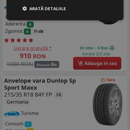
Turisme
ARATĂ DETALIILE
Consum
D
Aderenta
A
Zgomot
A
71 dB
Livrare gratuită *
In stoc - 4 buc
910
livrare 2/3 zile
RON
4
1000 RON
Adauga in cos
8
%
Discount
Anvelope vara Dunlop Sp
Vara
Sport Maxx
215/35 R18 84Y FP
FR
Germania
Turisme
Consum
C