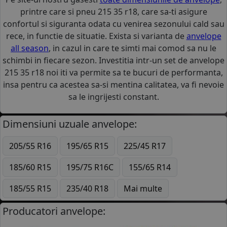
printre care si pneu 215 35 r18, care sa-ti asigure
confortul si siguranta odata cu venirea sezonului cald sau
rece, in functie de situatie. Exista si varianta de
anvelope
all season
, in cazul in care te simti mai comod sa nu le
schimbi in fiecare sezon. Investitia intr-un set de anvelope
215 35 r18 noi iti va permite sa te bucuri de performanta,
insa pentru ca acestea sa-si mentina calitatea, va fi nevoie
sa le ingrijesti constant.
Dimensiuni uzuale anvelope:
205/55 R16
195/65 R15
225/45 R17
185/60 R15
195/75 R16C
155/65 R14
185/55 R15
235/40 R18
Mai multe
Producatori anvelope: