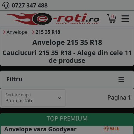
0727 347 488
0
ACASA
DESPRE NOI
Anvelope
215 35 R18
ANVELOPE
Anvelope 215 35 R18
AUTO
Cauciucuri 215 35 R18 - Alege din cele
11
CAMION
de produse
MOTO
AGROINDUSTRIALE
CAUTARE DUPA
Filtru
DIMENSIUNI
PRODUCATORI ANVELOPE
Sortare dupa
MARCA AUTO
Pagina 1
BLOG
B2B - COLABORARE COMPANII
TOP PREMIUM
CONT
Anvelope vara Goodyear
Vara
CONTACT