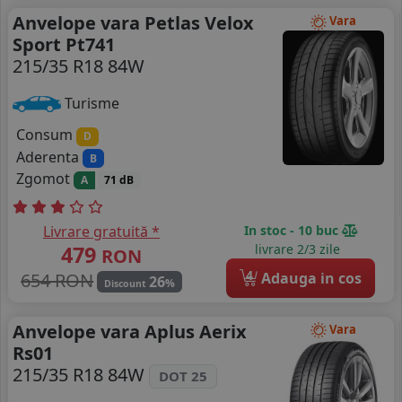
Anvelope vara Petlas Velox
Vara
Sport Pt741
215/35 R18 84W
Turisme
Consum
D
Aderenta
B
Zgomot
A
71 dB
Livrare gratuită *
In stoc - 10 buc
479
livrare 2/3 zile
RON
4
654 RON
Adauga in cos
26
%
Discount
Anvelope vara Aplus Aerix
Vara
Rs01
215/35 R18 84W
DOT 25