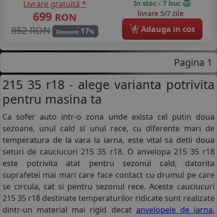
Livrare gratuită *
In stoc - 7 buc
699
livrare 5/7 zile
RON
4
852 RON
Adauga in cos
17
%
Discount
Pagina 1
215 35 r18 - alege varianta potrivita
pentru masina ta
Ca sofer auto intr-o zona unde exista cel putin doua
sezoane, unul cald si unul rece, cu diferente mari de
temperatura de la vara la iarna, este vital sa detii doua
seturi de cauciucuri 215 35 r18. O anvelopa 215 35 r18
este potrivita atat pentru sezonul cald, datorita
suprafetei mai mari care face contact cu drumul pe care
se circula, cat si pentru sezonul rece. Aceste cauciucuri
215 35 r18 destinate temperaturilor ridicate sunt realizate
dintr-un material mai rigid decat
anvelopele de iarna
,