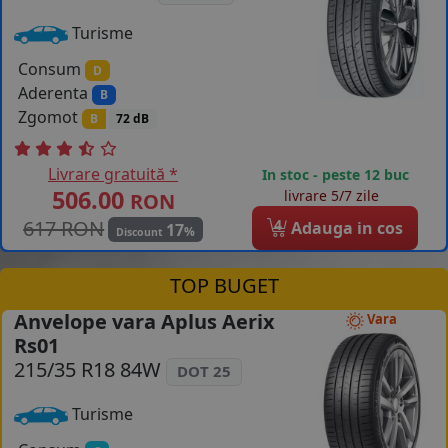
Turisme
Consum
D
Aderenta
B
Zgomot
B
72 dB
Livrare gratuită *
In stoc - peste 12 buc
506.00
livrare 5/7 zile
RON
617 RON
4
Adauga in cos
17
%
Discount
TOP BUGET
Anvelope vara Aplus Aerix
Vara
Rs01
215/35 R18 84W
DOT 25
Turisme