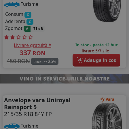
Turisme
Consum
C
Aderenta
C
Zgomot
A
71 dB
Livrare gratuită *
In stoc - peste 12 buc
337
livrare 5/7 zile
RON
4
450 RON
Adauga in cos
25
%
Discount
Anvelope vara Uniroyal
Vara
Rainsport 5
215/35 R18 84Y FP
Turisme