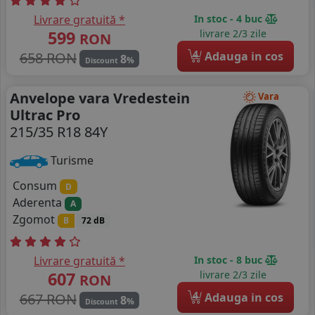
Livrare gratuită *
In stoc - 4 buc
599
livrare 2/3 zile
RON
4
658 RON
Adauga in cos
8
%
Discount
Anvelope vara Vredestein
Vara
Ultrac Pro
215/35 R18 84Y
Turisme
Consum
D
Aderenta
A
Zgomot
B
72 dB
Livrare gratuită *
In stoc - 8 buc
607
livrare 2/3 zile
RON
4
667 RON
Adauga in cos
8
%
Discount