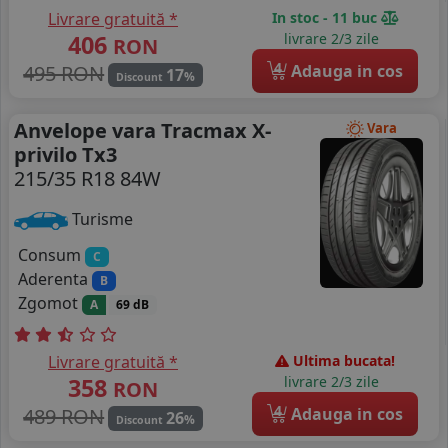
Livrare gratuită *
In stoc - 11 buc
406
livrare 2/3 zile
RON
4
495 RON
Adauga in cos
17
%
Discount
Anvelope vara Tracmax X-
Vara
privilo Tx3
215/35 R18 84W
Turisme
Consum
C
Aderenta
B
Zgomot
A
69 dB
Livrare gratuită *
Ultima bucata!
358
livrare 2/3 zile
RON
4
489 RON
Adauga in cos
26
%
Discount