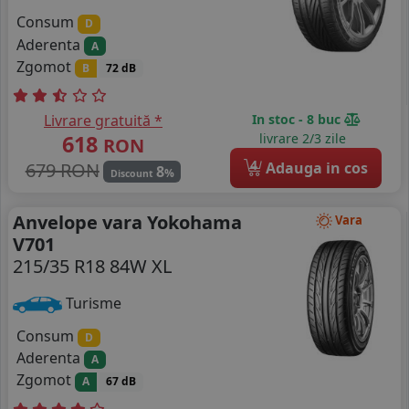
Consum
D
Aderenta
A
Zgomot
B
72 dB
Livrare gratuită *
In stoc - 8 buc
618
livrare 2/3 zile
RON
4
679 RON
Adauga in cos
8
%
Discount
Anvelope vara Yokohama
Vara
V701
215/35 R18 84W XL
Turisme
Consum
D
Aderenta
A
Zgomot
A
67 dB