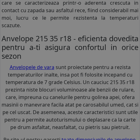
care se caracterizeaza printr-o aderenta crescuta in
contact cu zapada sau asfaltul rece, fiind considerabil mai
moi, lucru ce le permite rezistenta la temperaturi
scazute.
Anvelope 215 35 r18 - eficienta dovedita
pentru a-ti asigura confortul in orice
sezon
Anvelopele de vara
sunt proiectate pentru a rezista
temperaturilor inalte, insa pot fi folosite incepand cu
temperatura de 7 grade Celsius. Un cauciuc 215 35 r18
prezinta niste blocuri voluminoase ale benzii de rulare,
care, impreuna cu canelurile pentru golirea apei, ofera
masinii o manevrare facila atat pe carosabilul umed, cat si
pe cel uscat. De asemenea, aceste caracteristici sunt utile
pentru a permite autoturismului o deplasare ca la carte
pe drum asfaltat, neasfaltat, cu pietris sau pietruit.
Pe site-ul nostru gasesti
toate dimensiunile de anvelope
,