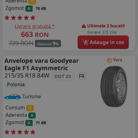
Aderenta
D
Zgomot
A
70 dB
Livrare gratuită *
Ultimele 2 bucati!
663
livrare 2/3 zile
RON
4
729 RON
Adauga in cos
9
%
Discount
Anvelope vara Goodyear
Vara
Eagle F1 Asymmetric
215/35 R18 84W
FR
DOT 25
Polonia
Turisme
Consum
D
Aderenta
A
Zgomot
A
71 dB