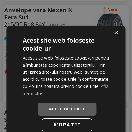
Anvelope vara Nexen N
Vara
Fera Su1
215/35 R18 84Y
DOT 25
×
Turisme
Acest site web folosește
cookie-uri
Consum
D
Aderenta
B
Acest site web folosește cookie-uri pentru
Zgomot
B
72 dB
a îmbunătăți experiența utilizatorului. Prin
utilizarea site-ului nostru web, sunteți de
acord cu toate cookie-urile în conformitate
Livrare gratuită *
In stoc - peste 12 buc
506
livrare 5/7 zile
cu Politica noastră privind cookie-urile.
Află
RON
mai multe
4
617 RON
Adauga in cos
17
%
Discount
ACCEPTĂ TOATE
Anvelope vara Michelin Ps4
Vara
S
REFUZĂ TOT
215/35 R18 84Y