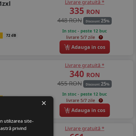
Livrare gratuită *
1zxl
335
RON
448 RON
25
%
Discount
In stoc - peste 12 buc
B
72 dB
livrare 5/7 zile
4
Adauga in cos
Livrare gratuită *
340
RON
455 RON
25
%
Discount
In stoc - peste 12 buc
B
72 dB
livrare 5/7 zile
×
4
Adauga in cos
 utilizarea site-
oastră privind
Livrare gratuită *