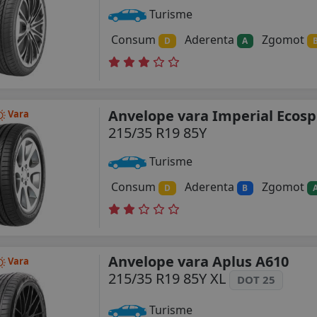
Turisme
Consum
Aderenta
Zgomot
D
A
Anvelope vara Imperial Ecosp
Vara
215/35 R19 85Y
Turisme
Consum
Aderenta
Zgomot
D
B
Anvelope vara Aplus A610
Vara
215/35 R19 85Y XL
DOT 25
Turisme