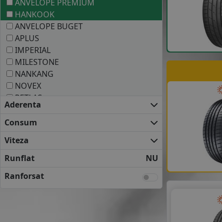
ANVELOPE PREMIUM
HANKOOK
ANVELOPE BUGET
APLUS
IMPERIAL
MILESTONE
NANKANG
NOVEX
PETLAS
Aderenta
Consum
Viteza
Runflat
NU
Ranforsat