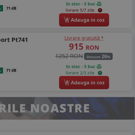
In stoc - 5 buc
A
71 dB
livrare 5/7 zile
4
Adauga in cos
Livrare gratuită *
port Pt741
915
RON
1252 RON
26
%
Discount
In stoc - 5 buc
A
71 dB
livrare 2/3 zile
4
Adauga in cos