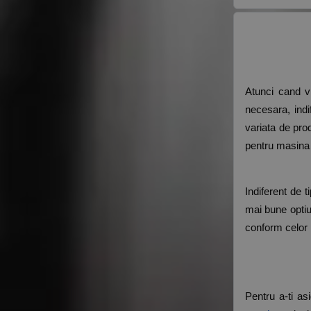
Atunci cand vr
necesara, indi
variata de pro
pentru masina 
Indiferent de t
mai bune optiun
conform celor m
Pentru a-ti as