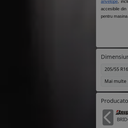
anvelope
, inc
accesibile din 
pentru masina 
Dimensiun
205/55 R1
Mai multe
Producato
BRI
In