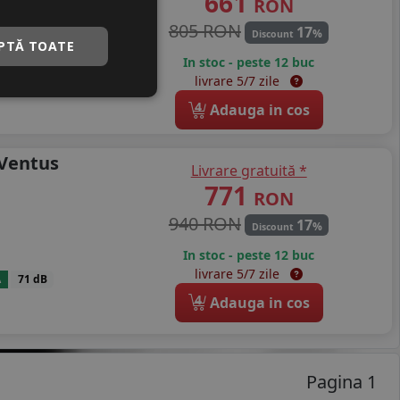
661
RON
805 RON
17
%
Discount
PTĂ TOATE
In stoc - peste 12 buc
B
72 dB
livrare 5/7 zile
4
Adauga in cos
 Ventus
Livrare gratuită *
771
RON
940 RON
17
%
Discount
In stoc - peste 12 buc
livrare 5/7 zile
A
71 dB
4
Adauga in cos
Pagina 1