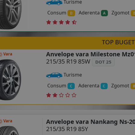
Turisme
Consum
Aderenta
Zgomot
D
A
TOP BUGET
Anvelope vara Milestone Mz0
Vara
215/35 R19 85W
DOT 25
Turisme
Consum
Aderenta
Zgomot
C
C
Anvelope vara Nankang Ns-2
Vara
215/35 R19 85Y