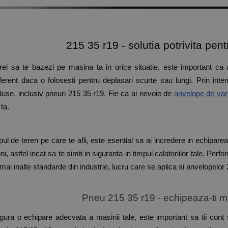
215 35 r19 - solutia potrivita pent
ei sa te bazezi pe masina ta in orice situatie, este important ca a
ferent daca o folosesti pentru deplasari scurte sau lungi. Prin inte
duse, inclusiv pneuri 215 35 r19. Fie ca ai nevoie de 
anvelope de var
ta.
ipul de teren pe care te afli, este esential sa ai incredere in echipare
i, astfel incat sa te simti in siguranta in timpul calatoriilor tale. Perf
ai inalte standarde din industrie, lucru care se aplica si anvelopelor
Pneu 215 35 r19 - echipeaza-ti 
igura o echipare adecvata a masinii tale, este important sa tii cont s