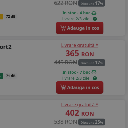
622 RON
17
%
Discount
In stoc - 4 buc
B
72 dB
livrare 2/3 zile
4
Adauga in cos
Livrare gratuită *
ort2
365
RON
445 RON
17
%
Discount
In stoc - 7 buc
A
71 dB
livrare 2/3 zile
4
Adauga in cos
Livrare gratuită *
402
RON
538 RON
25
%
Discount