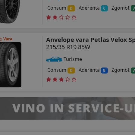
Consum
Aderenta
Zgomot
D
C
Anvelope vara Petlas Velox S
Vara
215/35 R19 85W
Turisme
Consum
Aderenta
Zgomot
D
B