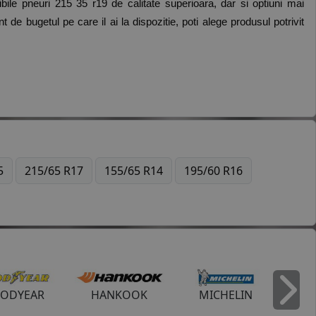
bile pneuri 215 35 r19 de calitate superioara, dar si optiuni mai 
t de bugetul pe care il ai la dispozitie, poti alege produsul potrivit 
5
215/65 R17
155/65 R14
195/60 R16
ODYEAR
HANKOOK
MICHELIN
I