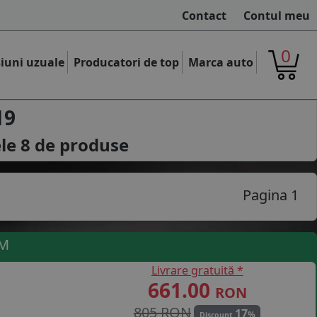
Contact
Contul meu
0
iuni uzuale
Producatori de top
Marca auto
19
ele
8
de produse
Pagina 1
UM
Livrare gratuită *
661.00
RON
805 RON
17
%
Discount