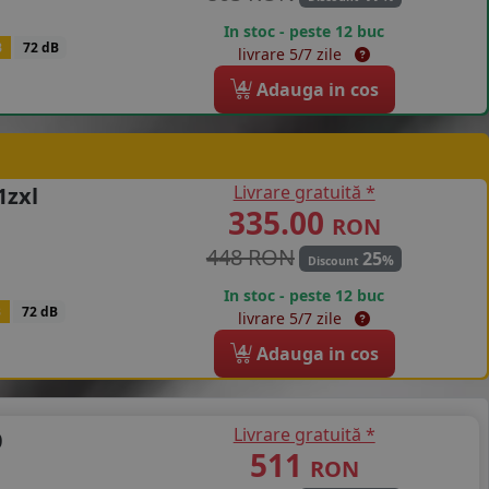
In stoc - peste 12 buc
B
72 dB
livrare 5/7 zile
4
Adauga in cos
Livrare gratuită *
1zxl
335.00
RON
448 RON
25
%
Discount
In stoc - peste 12 buc
B
72 dB
livrare 5/7 zile
4
Adauga in cos
Livrare gratuită *
0
511
RON