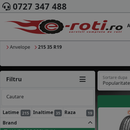
0727 347 488
A
Anvelope
215 35 R19
Sortare dupa
Filtru
Cautare
Latime
Inaltime
Raza
215
35
19
Brand