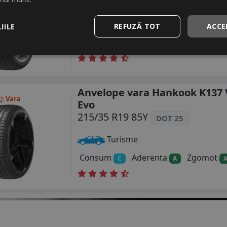
215/35 R19 85Y XL
DOT 25
Turisme
IILE
REFUZĂ TOT
ACCE
Consum
Aderenta
Zgomot
D
A
Anvelope vara Hankook K137
Vara
Evo
215/35 R19 85Y
DOT 25
Turisme
Consum
Aderenta
Zgomot
C
A