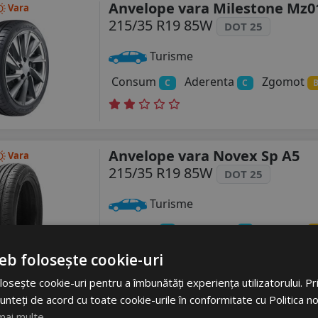
Anvelope vara Milestone Mz0
Vara
215/35 R19 85W
DOT 25
Turisme
Consum
Aderenta
Zgomot
C
C
Anvelope vara Novex Sp A5
Vara
215/35 R19 85W
DOT 25
Turisme
Consum
Aderenta
Zgomot
C
C
eb folosește cookie-uri
osește cookie-uri pentru a îmbunătăți experiența utilizatorului. Prin
unteți de acord cu toate cookie-urile în conformitate cu Politica n
Anvelope vara Hankook K127
Vara
mai multe