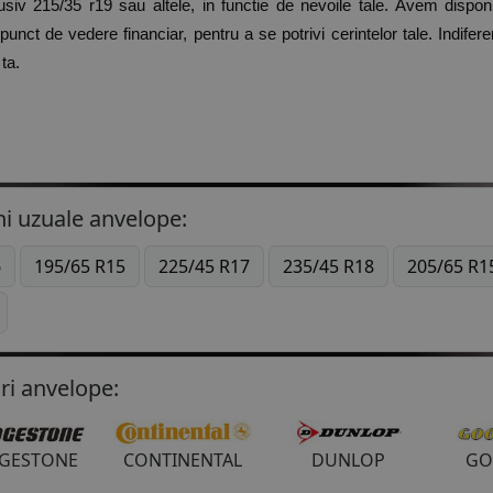
lusiv 215/35 r19 sau altele, in functie de nevoile tale. Avem disponi
punct de vedere financiar, pentru a se potrivi cerintelor tale. Indiferen
ta.
i uzuale anvelope:
6
195/65 R15
225/45 R17
235/45 R18
205/65 R1
ri anvelope:
DGESTONE
CONTINENTAL
DUNLOP
GO
apoi