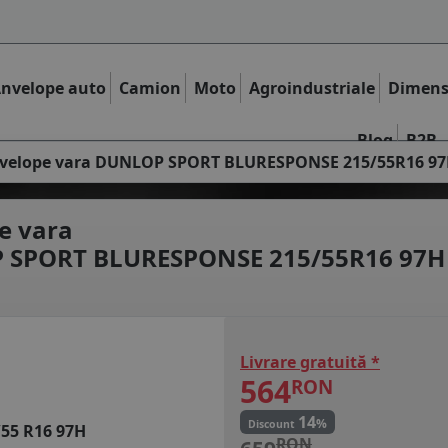
nvelope auto
Camion
Moto
Agroindustriale
Dimens
Blog
B2B
velope vara DUNLOP SPORT BLURESPONSE 215/55R16 9
e vara
 SPORT BLURESPONSE 215/55R16 97H
Livrare gratuită *
564
RON
14
%
Discount
/55 R16 97H
RON