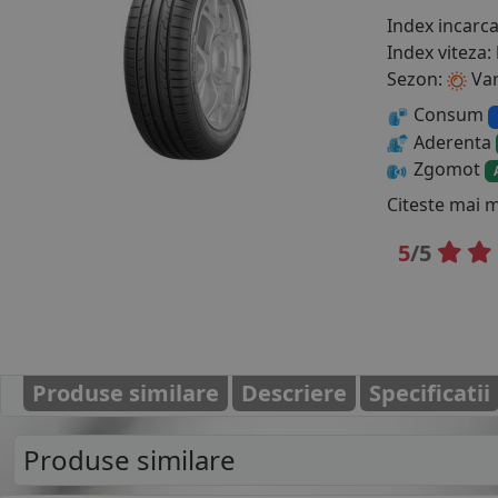
Index incarc
Index viteza:
Sezon:
Va
Consum
Aderenta
Zgomot
Citeste mai 
5
/5
Produse similare
Descriere
Specificatii
Produse similare