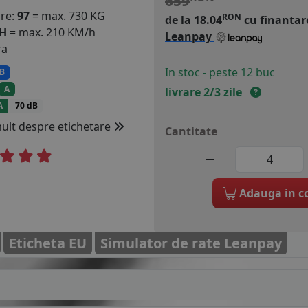
659
are:
97
= max. 730 KG
RON
de la 18.04
cu finantar
H
= max. 210 KM/h
Leanpay
ra
In stoc - peste 12 buc
B
A
livrare 2/3 zile
A
70 dB
mult despre etichetare
Cantitate
Adauga in c
Eticheta EU
Simulator de rate Leanpay