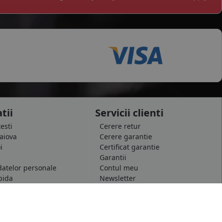
tii
Servicii clienti
testi
Cerere retur
raiova
Cerere garantie
i
Certificat garantie
Garantii
datelor personale
Contul meu
pida
Newsletter
e confidentialitate
Solicitare de date personale GDPR
 conditii
Solicitare stergere cont GDPR
 etichetare
B2B - Revanzare