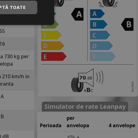
LURESPONSE
PTĂ TOATE
215
55
16
la 730 kg per
elopa
a 210 km/h in
uranta
A
Simulator de rate Leanpay
B
per
Perioada
anvelopa
4 anvelope
0 dB