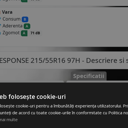
Vara
Consum
B
Aderenta
A
Zgomot
A
71 dB
SPONSE 215/55R16 97H
- Descriere si s
Specificatii
Atribut
Va
97H
pentru autoturisme
ortament foarte bun pe
eb folosește cookie-uri
Cod produs
#1
abil acoperit de gheata sau
osește cookie-uri pentru a îmbunătăți experiența utilizatorului. Prin
e din perioada verii, vor
EAN
54520
unteți de acord cu toate cookie-urile în conformitate cu Politica n
igiditatea anvelopelor scade
mai multe
Brand
DU
..