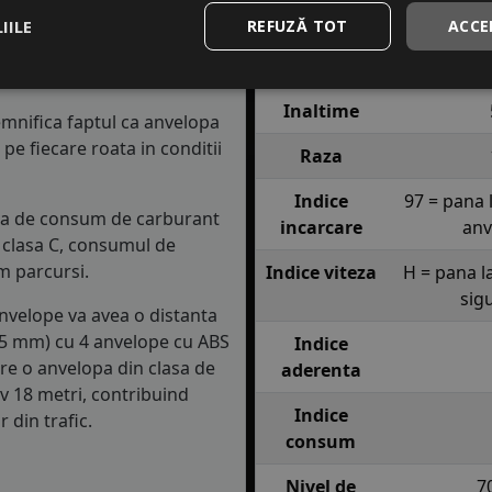
Profil
SPORT B
 Acest indice confirma ca
IILE
REFUZĂ TOT
ACCE
10 km/h in conditii de
Latime
Inaltime
semnifica faptul ca anvelopa
e fiecare roata in conditii
Raza
Indice
97 = pana 
lasa de consum de carburant
incarcare
anv
in clasa C, consumul de
m parcursi.
Indice viteza
H = pana l
sig
anvelope va avea o distanta
1.5 mm) cu 4 anvelope cu ABS
Indice
re o anvelopa din clasa de
aderenta
iv 18 metri, contribuind
Indice
 din trafic.
consum
Nivel de
7