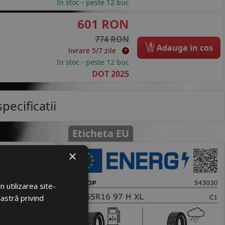
In stoc - peste 12 buc
601 RON
774 RON
4
Adauga in cos
livrare 5/7 zile
In stoc - peste 12 buc
DOT 2025
pecificatii
Eticheta EU
loare
×
6399
 utilizarea site-
00703729
oastră privind
NLOP