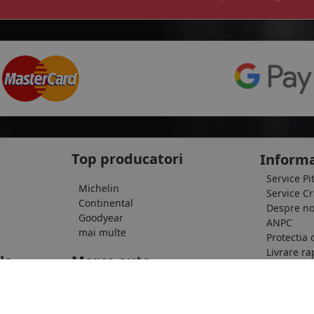
Top producatori
Informa
Service Pi
Michelin
Service C
Continental
Despre no
Goodyear
ANPC
mai multe
Protectia 
Livrare ra
le
Marca auto
Politica d
Termeni si
DACIA
Informatii
AUDI
Blog