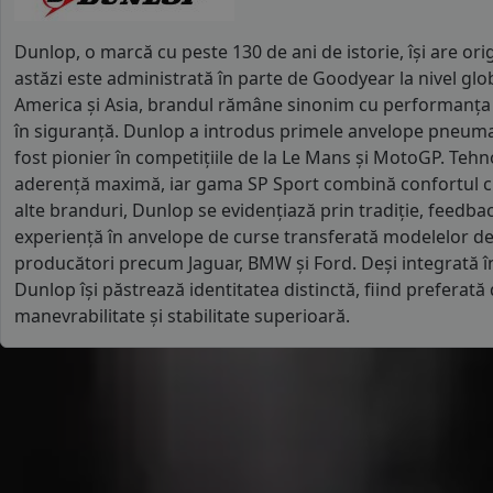
Dunlop, o marcă cu peste 130 de ani de istorie, își are orig
astăzi este administrată în parte de Goodyear la nivel glob
America și Asia, brandul rămâne sinonim cu performanța î
în siguranță. Dunlop a introdus primele anvelope pneuma
fost pionier în competițiile de la Le Mans și MotoGP. Tehn
aderență maximă, iar gama SP Sport combină confortul cu
alte branduri, Dunlop se evidențiază prin tradiție, feedbac
experiență în anvelope de curse transferată modelelor de 
producători precum Jaguar, BMW și Ford. Deși integrată î
Dunlop își păstrează identitatea distinctă, fiind preferată
manevrabilitate și stabilitate superioară.