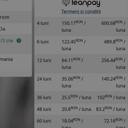
Termeni si conditii
rism
RON
RON
4 luni
150.17
/
600.68
/
Da
luna
luna
2/3 zile
RON
RON
6 luni
122.45
/
489.8
/
luna
luna
mania
RON
RON
12 luni
64.11
/
256.44
/
luna
luna
RON
RON
24 luni
35.06
/
140.24
/
luna
luna
RON
RON
36 luni
25.5
/ luna
102
/ luna
RON
RON
48 luni
20.8
/ luna
83.2
/ luna
RON
RON
60 luni
18.04
/
72.16
/
luna
luna