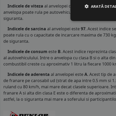
Indicele de viteza
al anvelopei de varaDUNLOP este
H
.
ARATĂ DETAL
anvelopa poate rula pe autovehicule o viteza maxima de 2
siguranta.
Indicele de sarcina
al anvelopei este
97
. Acest indice 
poate rula cu o capacitate de incarcare maxima de 730 kg p
de siguranta.
Indicele de consum
este
B
. Acest indice reprezinta c
al autovehiculului. Intre o anvelopa cu clasa B si o alta d
combustibil creste cu aproximativ 1 litru la fiecare 1000 k
Indicele de aderenta
al anvelopei este
A
. Acest tip de 
de franare pe carosabil ud (strat de apa intre 0.5 mm si 
ruland cu 80 km/h, mai mare decat clasele superioare. Int
franare A si alta din clasa E este o diferenta de aproximat
astfel, la o siguranta mai mare a soferului si participantilor