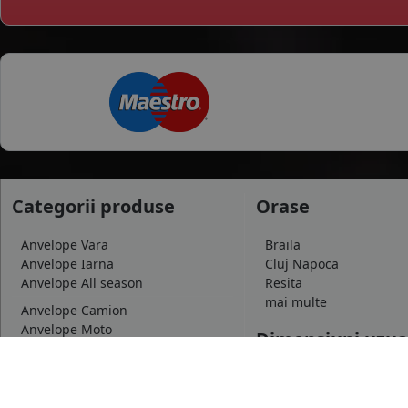
Categorii produse
Orase
Anvelope Vara
Braila
Anvelope Iarna
Cluj Napoca
Anvelope All season
Resita
mai multe
Anvelope Camion
Anvelope Moto
Dimensiuni uzua
Anvelope Agroindustriale
175/65 R14
185/65 R15