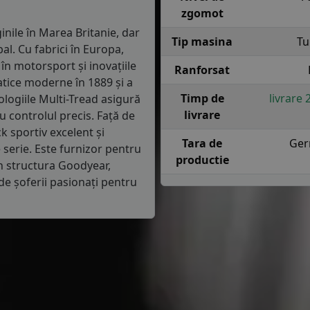
zgomot
inile în Marea Britanie, dar
Tip masina
Tu
al. Cu fabrici în Europa,
n motorsport și inovațiile
Ranforsat
tice moderne în 1889 și a
Timp de
livrare 
ologiile Multi-Tread asigură
livrare
 controlul precis. Față de
k sportiv excelent și
Tara de
Ger
serie. Este furnizor pentru
productie
n structura Goodyear,
 de șoferii pasionați pentru