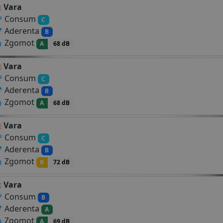
Vara
Consum
C
Aderenta
B
Zgomot
A
68 dB
Vara
Consum
C
Aderenta
B
Zgomot
A
68 dB
Vara
Consum
C
Aderenta
B
Zgomot
B
72 dB
Vara
Consum
B
Aderenta
A
Zgomot
A
69 dB