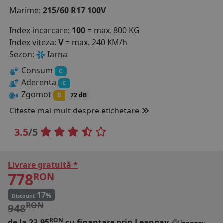
Marime:
215/60 R17 100V
COS (
0 PRODUSE
)
Index incarcare:
100
= max. 800 KG
Index viteza:
V
= max. 240 KM/h
Sezon:
Iarna
Consum
C
Aderenta
C
Zgomot
B
72 dB
Citeste mai mult despre etichetare
3.5
/5
Livrare gratuită *
778
RON
17
%
Discount
RON
948
RON
de la 23.95
cu finantare prin
Leanpay