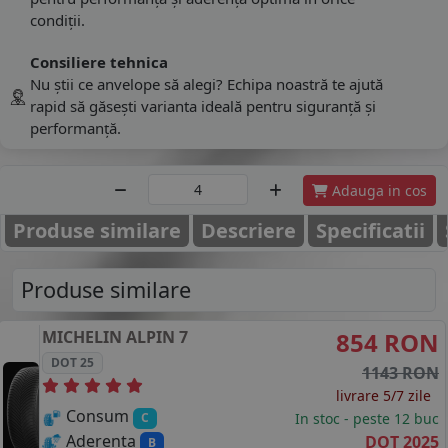
condiții.
Consiliere tehnica
Nu știi ce anvelope să alegi? Echipa noastră te ajută
rapid să găsești varianta ideală pentru siguranță și
performanță.
Adauga in cos
Produse similare
Descriere
Specificatii
Produse similare
MICHELIN
ALPIN 7
854 RON
DOT 25
1143 RON
livrare 5/7 zile
Consum
In stoc - peste 12 buc
C
Aderenta
DOT 2025
B