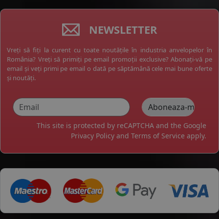
NEWSLETTER
Vreți să fiți la curent cu toate noutățile în industria anvelopelor în
România? Vreți să primiți pe email promoții exclusive? Abonați-vă pe
email și veți primi pe email o dată pe săptămână cele mai bune oferte
și noutăți.
This site is protected by reCAPTCHA and the Google
Privacy Policy
and
Terms of Service
apply.