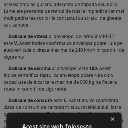
acelasi timp asigurand aderenta pe zapada sau noroi.
Lamelele prezente pe trenul de rulare impiedica cat mai
mult patinarea rotilor la contactul cu stratul de gheata
sau zapada..
Indicele de viteza
al anvelopei de iarnaSEMPERIT
este
V
. Acest indice confirma ca anvelopa poate rula pe
autovehicule o viteza maxima de 240 km/h in conditii de
siguranta.
Indicele de sarcina
al anvelopei este
100
. Acest
indice semnifica faptul ca anvelopa poate rula cu o
capacitate de incarcare maxima de 800 kg pe fiecare
roata in conditii de siguranta.
Indicele de consum
este
C
. Acest indice reprezinta
clasa de consum de carburant al autovehiculului. Intre
o anvelopa cu clasa B si o alta din clasa C, consumul de
×
combustibil creste cu aproximativ 1 litru la fiecare 1000
Acest site web folosește
km parcursi.