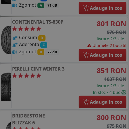
Zgomot
A
71 dB
4
Adauga in cos
CONTINENTAL
TS-830P
801 RON
976 RON
Consum
D
livrare 2/3 zile
Aderenta
C
Ultimele 2 bucati!
Zgomot
B
72 dB
4
Adauga in cos
PIRELLI
CINT WINTER 3
851 RON
1037 RON
livrare 2/3 zile
In stoc - 4 buc
4
Adauga in cos
BRIDGESTONE
800 RON
BLIZZAK 6
975 RON