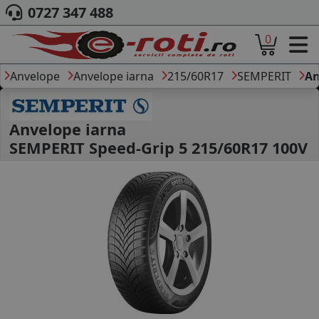
0727 347 488
0
ACASA
DESPRE NOI
Anvelope
Anvelope iarna
215/60R17
SEMPERIT
An
ANVELOPE
AUTO
CAMION
Anvelope iarna
MOTO
SEMPERIT Speed-Grip 5 215/60R17 100V
AGROINDUSTRIALE
CAUTARE DUPA
DIMENSIUNI
PRODUCATORI ANVELOPE
MARCA AUTO
BLOG
B2B - COLABORARE COMPANII
CONT
CONTACT