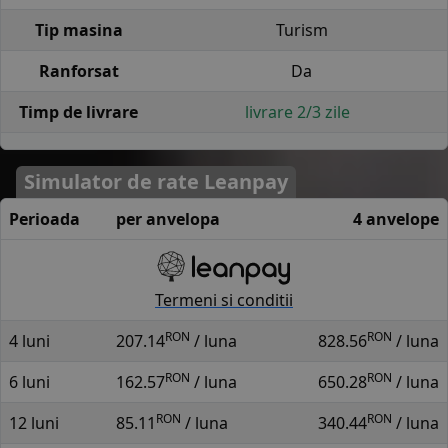
Tip masina
Turism
Ranforsat
Da
Timp de livrare
livrare 2/3 zile
Simulator de rate Leanpay
Perioada
per anvelopa
4 anvelope
Termeni si conditii
RON
RON
4 luni
207.14
/ luna
828.56
/ luna
RON
RON
6 luni
162.57
/ luna
650.28
/ luna
RON
RON
12 luni
85.11
/ luna
340.44
/ luna