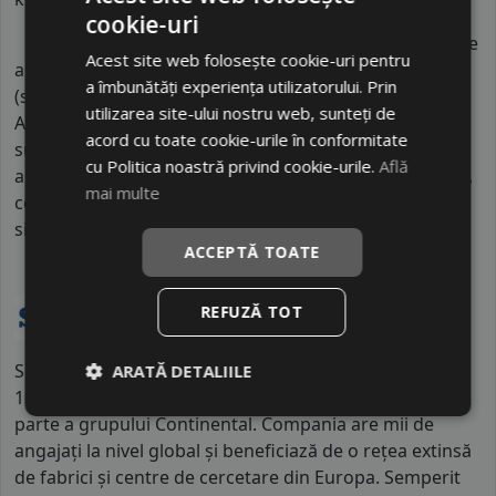
cookie-uri
Indicele de aderenta
al anvelopei este
C
. Acest tip de
Acest site web folosește cookie-uri pentru
anvelope va avea o distanta de franare pe carosabil ud
a îmbunătăți experiența utilizatorului. Prin
(strat de apa intre 0.5 mm si 1.5 mm) cu 4 anvelope cu
utilizarea site-ului nostru web, sunteți de
ABS ruland cu 80 km/h, mai mare decat clasele
acord cu toate cookie-urile în conformitate
superioare. Intre o anvelopa din clasa de franare C si
cu Politica noastră privind cookie-urile.
Află
alta din clasa E este o diferenta de aproximativ 9 metri,
mai multe
contribuind astfel, la o siguranta mai mare a soferului
si participantilor din trafic.
ACCEPTĂ TOATE
REFUZĂ TOT
Semperit este un brand austriac cu o tradiție de peste
ARATĂ DETALIILE
100 de ani în industria cauciucului, fiind în prezent
parte a grupului Continental. Compania are mii de
angajați la nivel global și beneficiază de o rețea extinsă
de fabrici și centre de cercetare din Europa. Semperit