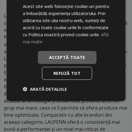
Acest site web folosește cookie-uri pentru
a îmbunătăți experiența utilizatorului. Prin
LAUFENN este un brand dezvoltat de un producător
utilizarea site-ului nostru web, sunteți de
sud-coreean important, fiind poziționat ca o alternativă
acord cu toate cookie-urile în conformitate
mai accesibilă în cadrul portofoliului acestuia.
cu Politica noastră privind cookie-urile.
Află
Producția este realizată în fabrici moderne din Asia,
mai multe
unde mii de angajați contribuie la realizarea
anvelopelor conform unor standarde stricte de calitate.
ACCEPTĂ TOATE
LAUFENN este orientat către piața globală și oferă
produse adaptate cerințelor diferitelor regiuni, inclusiv
Europa. Anvelopele sunt proiectate pentru a oferi un
REFUZĂ TOT
echilibru între durabilitate, confort și performanță,
fiind potrivite pentru utilizarea zilnică. Ceea ce
ARATĂ DETALIILE
diferențiază acest brand de alte mărci economice este
accesul la tehnologie și know-how provenit dintr-un
grup mai mare, ceea ce îi permite să ofere produse mai
bine optimizate. Comparativ cu alte branduri din
aceeași categorie, LAUFENN oferă o consistență mai
bună a performanței și un nivel mai ridicat de