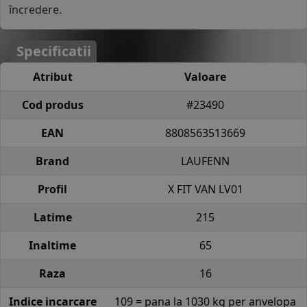
încredere.
Specificatii
Atribut
Valoare
Cod produs
#23490
EAN
8808563513669
Brand
LAUFENN
Profil
X FIT VAN LV01
Latime
215
Inaltime
65
Raza
16
Indice incarcare
109 = pana la 1030 kg per anvelopa