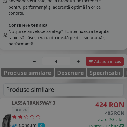
anvelope verificate, de la branduri de încredere,
pentru performanță și aderență optimă în orice
condiții.
Consiliere tehnica
Nu știi ce anvelope să alegi? Echipa noastră te ajută
rapid să găsești varianta ideală pentru siguranță și
performanță.
Adauga in cos
Produse similare
Descriere
Specificatii
Produse similare
LASSA
TRANSWAY 3
424 RON
DOT 24
495 RON
livrare 2/3 zile
Consum
In stoc - 12 buc
C