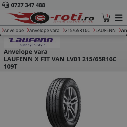
0727 347 488
0
ACASA
DESPRE NOI
Anvelope
Anvelope vara
215/65R16C
LAUFENN
An
ANVELOPE
AUTO
CAMION
Anvelope vara
MOTO
LAUFENN X FIT VAN LV01 215/65R16C
AGROINDUSTRIALE
109T
CAUTARE DUPA
DIMENSIUNI
PRODUCATORI ANVELOPE
MARCA AUTO
BLOG
B2B - COLABORARE COMPANII
CONT
CONTACT