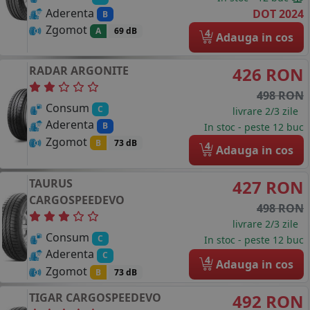
Aderenta
DOT 2024
B
Zgomot
A
69 dB
4
Adauga in cos
RADAR
ARGONITE
426 RON
498 RON
Consum
C
livrare 2/3 zile
Aderenta
B
In stoc - peste 12 buc
Zgomot
B
73 dB
4
Adauga in cos
TAURUS
427 RON
CARGOSPEEDEVO
498 RON
livrare 2/3 zile
Consum
C
In stoc - peste 12 buc
Aderenta
C
4
Adauga in cos
Zgomot
B
73 dB
TIGAR
CARGOSPEEDEVO
492 RON