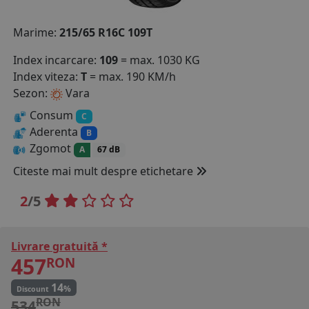
COS (
0 PRODUSE
)
Marime:
215/65 R16C 109T
Index incarcare:
109
= max. 1030 KG
Index viteza:
T
= max. 190 KM/h
Sezon:
Vara
Consum
C
Aderenta
B
Zgomot
A
67 dB
Citeste mai mult despre etichetare
2
/5
Livrare gratuită *
457
RON
14
%
Discount
RON
534