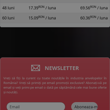
RON
RON
48 luni
17.39
/ luna
69.56
/ luna
RON
RON
60 luni
15.09
/ luna
60.36
/ luna
NEWSLETTER
Vreți să fiți la curent cu toate noutățile în industria anvelopelor în
România? Vreți să primiți pe email promoții exclusive? Abonați-vă pe
email și veți primi pe email o dată pe săptămână cele mai bune oferte
și noutăți.