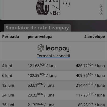
Simulator de rate Leanpay
Perioada
per anvelopa
4 anvelope
Termeni si conditii
RON
RON
4 luni
121.68
/ luna
486.72
/ luna
RON
RON
6 luni
102.39
/ luna
409.56
/ luna
RON
RON
12 luni
53.61
/ luna
214.44
/ luna
RON
RON
24 luni
29.32
/ luna
117.28
/ luna
RON
RON
36 luni
21.32
/ luna
85.28
/ luna