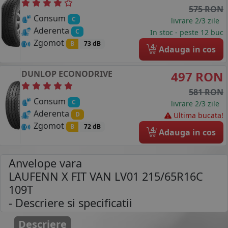
575 RON
Consum
C
livrare 2/3 zile
Aderenta
C
In stoc - peste 12 buc
Zgomot
B
73 dB
4
Adauga in cos
DUNLOP
ECONODRIVE
497 RON
581 RON
Consum
C
livrare 2/3 zile
Aderenta
D
Ultima bucata!
Zgomot
B
72 dB
4
Adauga in cos
Anvelope vara
LAUFENN X FIT VAN LV01 215/65R16C
109T
- Descriere si specificatii
Descriere