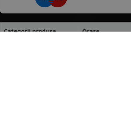
Categorii produse
Orase
Anvelope Vara
Bacau
Anvelope Iarna
Ilfov
Anvelope All season
Buzau
mai multe
Anvelope Camion
Anvelope Moto
Dimensiuni uzua
Anvelope Agroindustriale
175/65 R14
185/65 R15
195/65 R15
mai multe