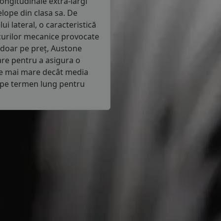
longitudinale extra-largi
lope din clasa sa. De
i lateral, o caracteristică
ocurilor mecanice provocate
 doar pe preț, Austone
are pentru a asigura o
nte mai mare decât media
 pe termen lung pentru