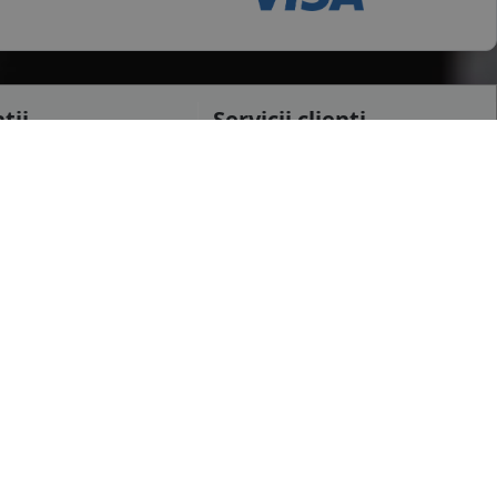
tii
Servicii clienti
testi
Cerere retur
raiova
Cerere garantie
i
Certificat garantie
Garantii
datelor personale
Contul meu
pida
Newsletter
e confidentialitate
Solicitare de date personale GDPR
 conditii
Solicitare stergere cont GDPR
 etichetare
B2B - Revanzare