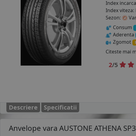
Index incarc
Index viteza:
Sezon:
Va
Consum
Aderenta
Zgomot
Citeste mai 
2
/5
Descriere
Specificatii
Anvelope vara
AUSTONE ATHENA SP3