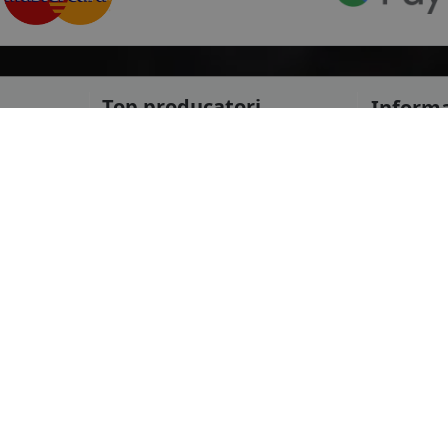
Top producatori
Informa
Service Pi
Michelin
Service C
Continental
Despre no
Goodyear
ANPC
mai multe
Protectia 
Livrare ra
le
Marca auto
Politica d
Termeni si
DACIA
Informatii
AUDI
Blog
BMW
Contact
mai multe
Toate drepturile rezervate © 2026 Procar Top Dumbravei S.R.L.