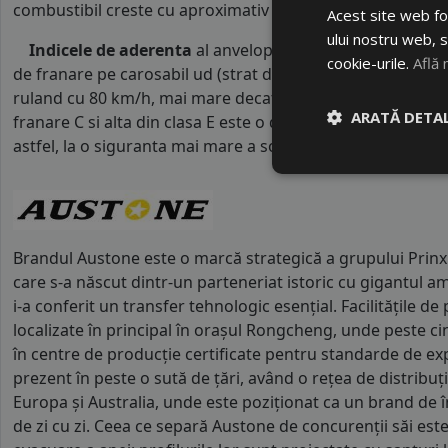
combustibil creste cu aproximativ 1 litru la fiecare 1000 k
Acest site web fol
ului nostru web, s
Indicele de aderenta
al anvelopei este
C
. Acest tip de 
cookie-urile.
Află 
de franare pe carosabil ud (strat de apa intre 0.5 mm si 
ruland cu 80 km/h, mai mare decat clasele superioare. Int
ARATĂ DETAL
franare C si alta din clasa E este o diferenta de aproximat
astfel, la o siguranta mai mare a soferului si participantilor
Brandul Austone este o marcă strategică a grupului Pri
care s-a născut dintr-un parteneriat istoric cu gigantul a
i-a conferit un transfer tehnologic esențial. Facilitățile de
localizate în principal în orașul Rongcheng, unde peste cin
în centre de producție certificate pentru standarde de ex
prezent în peste o sută de țări, având o rețea de distribuț
Europa și Australia, unde este poziționat ca un brand de î
de zi cu zi. Ceea ce separă Austone de concurenții săi est