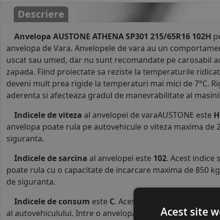
Descriere
Anvelopa AUSTONE ATHENA SP301 215/65R16 102H
pe
anvelopa de Vara. Anvelopele de vara au un comportamen
uscat sau umed, dar nu sunt recomandate pe carosabil a
zapada. Fiind proiectate sa reziste la temperaturile ridicat
deveni mult prea rigide la temperaturi mai mici de 7°C. R
aderenta si afecteaza gradul de manevrabilitate al masinii
Indicele de viteza
al anvelopei de varaAUSTONE este
H
anvelopa poate rula pe autovehicule o viteza maxima de 2
siguranta.
Indicele de sarcina
al anvelopei este
102
. Acest indice
poate rula cu o capacitate de incarcare maxima de 850 kg p
de siguranta.
Indicele de consum
este
C
. Acest indice reprezinta cl
Acest site w
al autovehiculului. Intre o anvelopa cu clasa B si o alta d