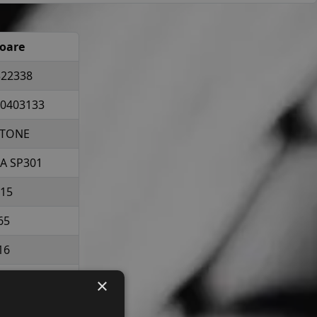
loare
22338
0403133
TONE
A SP301
15
65
16
la 850 kg per
×
elopa