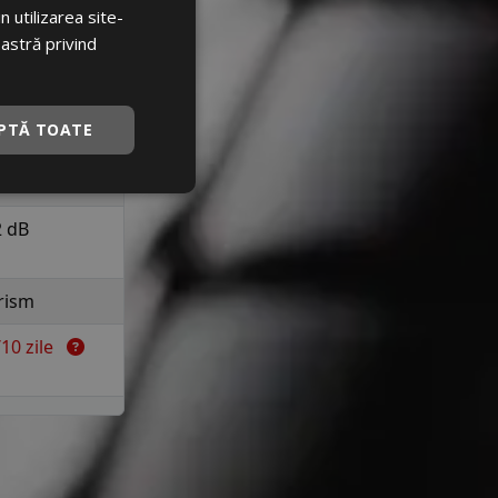
a 210 km/h in
 utilizarea site-
uranta
oastră privind
C
PTĂ TOATE
C
2 dB
rism
7/10 zile