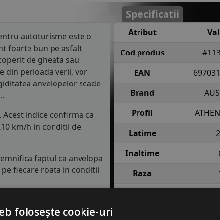
Specificatii
Atribut
Va
ntru autoturisme este o
t foarte bun pe asfalt
Cod produs
#113
coperit de gheata sau
e din perioada verii, vor
EAN
697031
igiditatea anvelopelor scade
Brand
AUS
..
Profil
ATHEN
. Acest indice confirma ca
10 km/h in conditii de
Latime
2
Inaltime
 semnifica faptul ca anvelopa
e fiecare roata in conditii
Raza
Indice
102 = pana 
asa de consum de carburant
incarcare
anv
eb folosește cookie-uri
in clasa C, consumul de