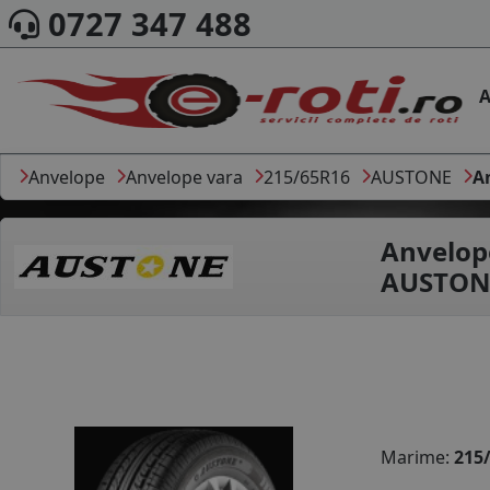
0727 347 488
A
Anvelope
Anvelope vara
215/65R16
AUSTONE
A
Anvelop
AUSTONE
Marime:
215