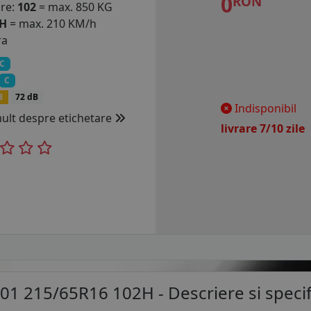
0
RON
are:
102
= max. 850 KG
H
= max. 210 KM/h
ra
C
C
B
72 dB
Indisponibil
mult despre etichetare
livrare 7/10 zil
01 215/65R16 102H
- Descriere si specif