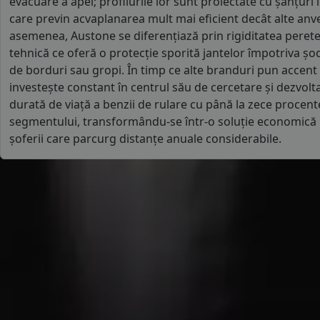
evacuare a apei; profilurile lor sunt proiectate cu șanțuri 
care previn acvaplanarea mult mai eficient decât alte anve
asemenea, Austone se diferențiază prin rigiditatea peretelu
tehnică ce oferă o protecție sporită jantelor împotriva ș
de borduri sau gropi. În timp ce alte branduri pun accent
investește constant în centrul său de cercetare și dezvolt
durată de viață a benzii de rulare cu până la zece proce
segmentului, transformându-se într-o soluție economică
șoferii care parcurg distanțe anuale considerabile.