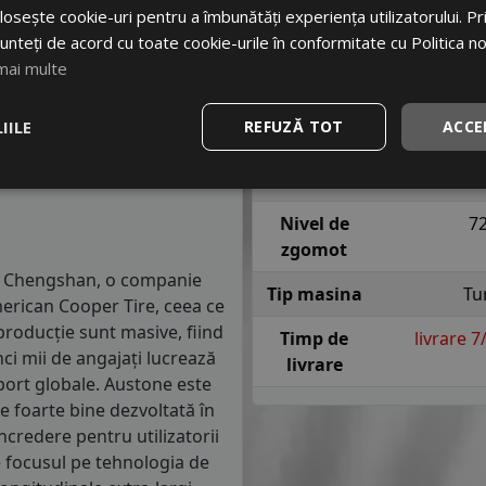
m parcursi.
Indice
H = pana l
osește cookie-uri pentru a îmbunătăți experiența utilizatorului. Prin
viteza
sig
unteți de acord cu toate cookie-urile în conformitate cu Politica n
anvelope va avea o distanta
mai multe
1.5 mm) cu 4 anvelope cu ABS
Indice
re o anvelopa din clasa de
aderenta
IILE
REFUZĂ TOT
ACCE
iv 9 metri, contribuind
Indice
 din trafic.
consum
Nivel de
7
zgomot
nx Chengshan, o companie
Tip masina
Tu
merican Cooper Tire, ceea ce
 producție sunt masive, fiind
Timp de
livrare 
ci mii de angajați lucrează
livrare
port globale. Austone este
ie foarte bine dezvoltată în
ncredere pentru utilizatorii
e focusul pe tehnologia de