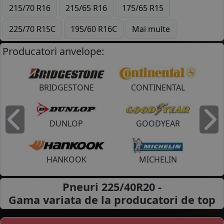
215/70 R16
215/65 R16
175/65 R15
225/70 R15C
195/60 R16C
Mai multe
Producatori anvelope:
BRIDGESTONE
CONTINENTAL
DUNLOP
GOODYEAR
Inapoi
I
HANKOOK
MICHELIN
Pneuri 225/40R20 -
Gama variata de la
producatori de top