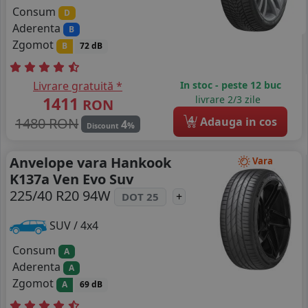
Consum
D
Aderenta
B
Zgomot
B
72 dB
Livrare gratuită *
In stoc - peste 12 buc
1411
livrare 2/3 zile
RON
4
1480 RON
Adauga in cos
4
%
Discount
Anvelope vara Hankook
Vara
K137a Ven Evo Suv
225/40 R20 94W
+
DOT 25
SUV / 4x4
Consum
A
Aderenta
A
Zgomot
A
69 dB