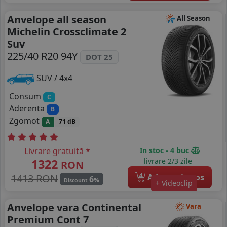
Anvelope all season
All Season
Michelin Crossclimate 2
Suv
225/40 R20 94Y
DOT 25
SUV / 4x4
Consum
C
Aderenta
B
Zgomot
A
71 dB
Livrare gratuită *
In stoc - 4 buc
1322
livrare 2/3 zile
RON
4
1413 RON
Adauga in cos
6
%
Discount
+ Videoclip
Anvelope vara Continental
Vara
Premium Cont 7