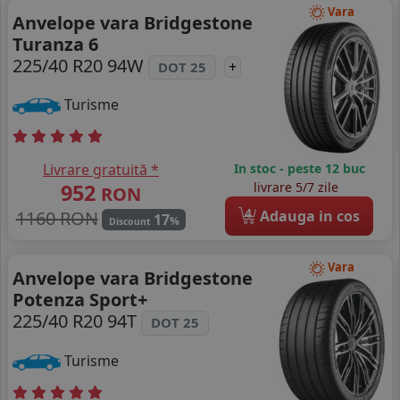
Vara
Anvelope vara Bridgestone
Turanza 6
225/40 R20 94W
+
DOT 25
Turisme
Livrare gratuită *
In stoc - peste 12 buc
952
livrare 5/7 zile
RON
4
1160 RON
Adauga in cos
17
%
Discount
Vara
Anvelope vara Bridgestone
Potenza Sport+
225/40 R20 94T
DOT 25
Turisme