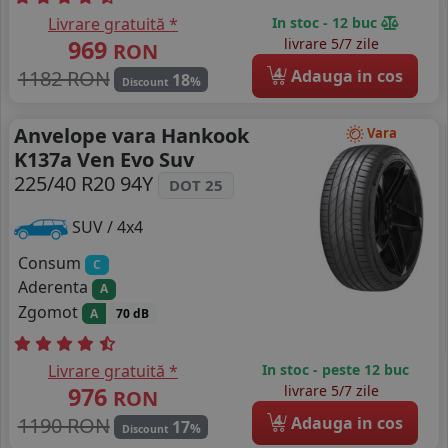
Livrare gratuită *
In stoc - 12 buc
969
livrare 5/7 zile
RON
4
1182 RON
Adauga in cos
18
%
Discount
Anvelope vara Hankook
Vara
K137a Ven Evo Suv
225/40 R20 94Y
DOT 25
SUV / 4x4
Consum
C
Aderenta
A
Zgomot
A
70 dB
Livrare gratuită *
In stoc - peste 12 buc
976
livrare 5/7 zile
RON
4
1190 RON
Adauga in cos
17
%
Discount