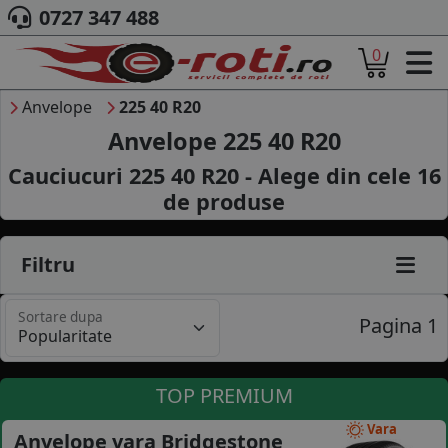
0727 347 488
0
ACASA
DESPRE NOI
Anvelope
225 40 R20
ANVELOPE
Anvelope 225 40 R20
AUTO
Cauciucuri 225 40 R20 - Alege din cele
16
CAMION
de produse
MOTO
AGROINDUSTRIALE
CAUTARE DUPA
Filtru
DIMENSIUNI
PRODUCATORI ANVELOPE
Sortare dupa
MARCA AUTO
Pagina 1
BLOG
B2B - COLABORARE COMPANII
TOP PREMIUM
CONT
Vara
Anvelope vara Bridgestone
CONTACT