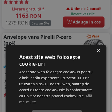
Livrare gratuită *
Ultimele 2 bucati!
1163
livrare 2/3 zile
RON
4
1279 RON
Adauga in cos
9
%
Discount
Anvelope vara Pirelli P-zero
Vara
(pz4)
225/40 R20 94Y
×
FR
DOT 25
RFT
*
România
Acest site web folosește
cookie-uri
Turisme
Acest site web folosește cookie-uri pentru
Consum
B
a îmbunătăți experiența utilizatorului. Prin
Aderenta
A
utilizarea site-ului nostru web, sunteți de
Zgomot
A
69 dB
acord cu toate cookie-urile în conformitate
cu Politica noastră privind cookie-urile.
Află
Livrare gratuită *
In stoc - peste 12 buc
mai multe
1220
livrare 5/7 zile
RON