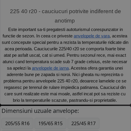
 225 40 r20 - cauciucuri potrivite indiferent de 
anotimp 
 Este important sa-ti pregatesti autoturismul corespunzator in 
functie de sezon. In ceea ce priveste 
anvelopele de vara
, acestea 
sunt concepute special pentru a rezista la temperaturile ridicate din 
acea perioada. Cauciucurile 225/40 r20 se comporta foarte bine 
atat pe asfalt uscat, cat si umed. Pentru sezonul rece, mai exact 
atunci cand temperatura scade sub 7 grade celsius, este necesar 
sa apelezi la 
anvelopele de iarna
. Acestea ofera garantia unei 
aderente bune pe zapada si noroi. Nici gheata nu reprezinta o 
problema pentru anvelopele 225 40 r20, deoarece lamelele ce se 
regasesc pe terenul de rulare impiedica patinarea. Cauciucul din 
care sunt realizate este mai moale, astfel incat pot sa reziste cu 
brio la temperaturile scazute, pastrandu-si proprietatile. 
Dimensiuni uzuale anvelope:
205/55 R16
195/65 R15
225/45 R17