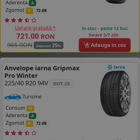
Aderenta
A
Zgomot
B
72 dB
Livrare gratuită *
In stoc - peste 12 buc
721.00
livrare 5/7 zile
RON
965 RON
4
Adauga in cos
25
%
Discount
Anvelope iarna Gripmax
Iarna
Pro Winter
225/40 R20 94V
DOT 25
Turisme
Consum
D
Aderenta
A
Zgomot
B
72 dB