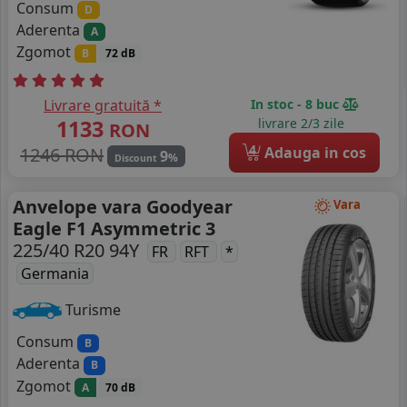
Consum
D
Aderenta
A
Zgomot
B
72 dB
Livrare gratuită *
In stoc - 8 buc
1133
livrare 2/3 zile
RON
4
1246 RON
Adauga in cos
9
%
Discount
Anvelope vara Goodyear
Vara
Eagle F1 Asymmetric 3
225/40 R20 94Y
FR
RFT
*
Germania
Turisme
Consum
B
Aderenta
B
Zgomot
A
70 dB