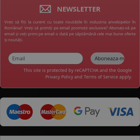
NEWSLETTER
Vreți să fiți la curent cu toate noutățile în industria anvelopelor în
România? Vreți să primiți pe email promoții exclusive? Abonați-vă pe
email și veți primi pe email o dată pe săptămână cele mai bune oferte
și noutăți.
This site is protected by reCAPTCHA and the Google
Privacy Policy
and
Terms of Service
apply.