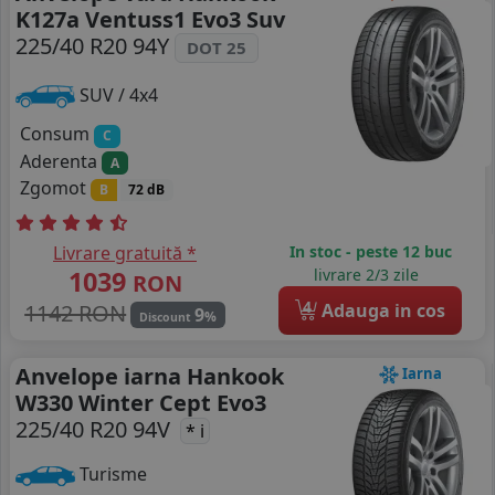
K127a Ventuss1 Evo3 Suv
225/40 R20 94Y
DOT 25
SUV / 4x4
Consum
C
Aderenta
A
Zgomot
B
72 dB
Livrare gratuită *
In stoc - peste 12 buc
1039
livrare 2/3 zile
RON
4
1142 RON
Adauga in cos
9
%
Discount
Anvelope iarna Hankook
Iarna
W330 Winter Cept Evo3
225/40 R20 94V
* i
Turisme