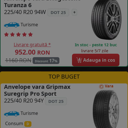
Turanza 6
COS (
0 PRODUSE
)
225/40 R20 94W
+
DOT 25
Turisme
Livrare gratuită *
In stoc - peste 12 buc
952.00
livrare 5/7 zile
RON
1160 RON
4
Adauga in cos
17
%
Discount
TOP BUGET
Anvelope vara Gripmax
Vara
Suregrip Pro Sport
225/40 R20 94Y
DOT 25
Turisme
Consum
D