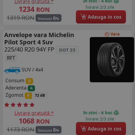
Livrare gratuită *
In stoc - 4 buc
1234
livrare 2/3 zile
RON
4
1319 RON
Adauga in cos
6
%
Discount
Anvelope vara Michelin
Vara
Pilot Sport 4 Suv
225/40 R20 94Y FP
DOT 23
RFT
SUV / 4x4
Consum
D
Aderenta
A
Zgomot
B
72 dB
Livrare gratuită *
In stoc - 6 buc
1068
livrare 2/3 zile
RON
4
1173 RON
Adauga in cos
8
%
Discount