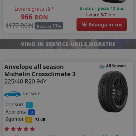
Livrare gratuită *
In stoc - peste 12 buc
966
livrare 5/7 zile
RON
4
1177 RON
Adauga in cos
17
%
Discount
Anvelope all season
All Season
Michelin Crossclimate 3
225/40 R20 94Y
Turisme
Consum
C
Aderenta
B
Zgomot
B
72 dB