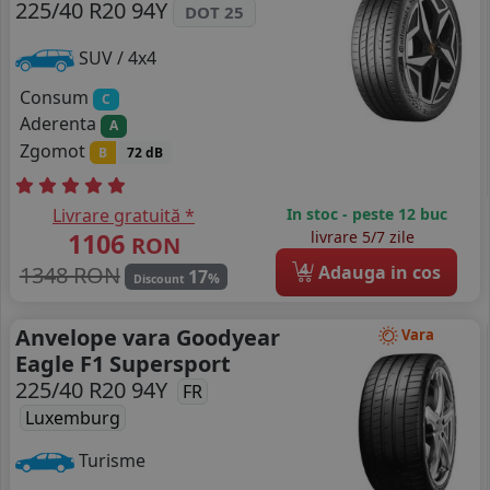
225/40 R20 94Y
DOT 25
SUV / 4x4
Consum
C
Aderenta
A
Zgomot
B
72 dB
Livrare gratuită *
In stoc - peste 12 buc
1106
livrare 5/7 zile
RON
4
1348 RON
Adauga in cos
17
%
Discount
Anvelope vara Goodyear
Vara
Eagle F1 Supersport
225/40 R20 94Y
FR
Luxemburg
Turisme