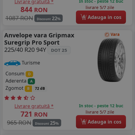
Livrare gratuită *
In stoc - peste 12 buc
844
livrare 5/7 zile
RON
4
1087 RON
Adauga in cos
22
%
Discount
Anvelope vara Gripmax
Vara
Suregrip Pro Sport
225/40 R20 94Y
DOT 25
Turisme
Consum
D
Aderenta
A
Zgomot
B
72 dB
Livrare gratuită *
In stoc - peste 12 buc
721
livrare 5/7 zile
RON
4
965 RON
Adauga in cos
25
%
Discount