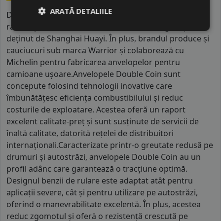
ARATĂ DETALIILE
Double Coin este un producător chinez de anvelope
radiale pentru camioane, cu sediul în Shanghai și
deținut de Shanghai Huayi. În plus, brandul produce și
cauciucuri sub marca Warrior și colaborează cu
Michelin pentru fabricarea anvelopelor pentru
camioane ușoare.Anvelopele Double Coin sunt
concepute folosind tehnologii inovative care
îmbunătățesc eficiența combustibilului și reduc
costurile de exploatare. Acestea oferă un raport
excelent calitate-preț și sunt susținute de servicii de
înaltă calitate, datorită rețelei de distribuitori
internaționali.Caracterizate printr-o greutate redusă pe
drumuri și autostrăzi, anvelopele Double Coin au un
profil adânc care garantează o tracțiune optimă.
Designul benzii de rulare este adaptat atât pentru
aplicații severe, cât și pentru utilizare pe autostrăzi,
oferind o manevrabilitate excelentă. În plus, acestea
reduc zgomotul și oferă o rezistență crescută pe