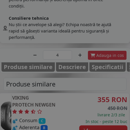
condiții.
Consiliere tehnica
Nu știi ce anvelope să alegi? Echipa noastră te ajută
rapid să găsești varianta ideală pentru siguranță și
performanță.
Adauga in cos
Produse similare
Descriere
Specificatii
Produse similare
VIKING
355 RON
PROTECH NEWGEN
450 RON
livrare 2/3 zile
Consum
C
In stoc - peste 12 buc
Aderenta
B
4