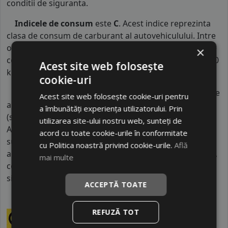
conditii de siguranta.
Indicele de consum
este
C
. Acest indice reprezinta
clasa de consum de carburant al autovehiculului. Intre
o anvelopa cu clasa B si o alta din clasa C, consumul de
×
combustibil creste cu aproximativ 1 litru la fiecare 1000
Acest site web folosește
km parcursi.
cookie-uri
Indicele de aderenta
al anvelopei este
C
. Acest tip de
Acest site web folosește cookie-uri pentru
anvelope va avea o distanta de franare pe carosabil ud
a îmbunătăți experiența utilizatorului. Prin
(strat de apa intre 0.5 mm si 1.5 mm) cu 4 anvelope cu
utilizarea site-ului nostru web, sunteți de
ABS ruland cu 80 km/h, mai mare decat clasele
acord cu toate cookie-urile în conformitate
superioare. Intre o anvelopa din clasa de franare C si
cu Politica noastră privind cookie-urile.
Află
alta din clasa E este o diferenta de aproximativ 9 metri,
mai multe
contribuind astfel, la o siguranta mai mare a soferului
si participantilor din trafic.
ACCEPTĂ TOATE
REFUZĂ TOT