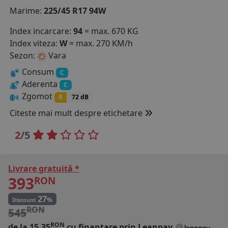
Marime:
225/45 R17 94W
COS (
0 PRODUSE
)
Index incarcare:
94
= max. 670 KG
Index viteza:
W
= max. 270 KM/h
Sezon:
Vara
Consum
C
Aderenta
C
Zgomot
B
72 dB
Citeste mai mult despre etichetare
2
/5
Livrare gratuită *
393
RON
27
%
Discount
RON
545
RON
de la 15.35
cu finantare prin
Leanpay