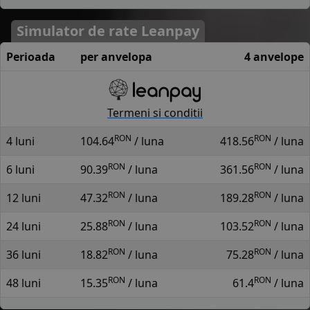
Simulator de rate Leanpay
Perioada
per anvelopa
4 anvelope
Termeni si conditii
RON
RON
4 luni
104.64
/ luna
418.56
/ luna
RON
RON
6 luni
90.39
/ luna
361.56
/ luna
RON
RON
12 luni
47.32
/ luna
189.28
/ luna
RON
RON
24 luni
25.88
/ luna
103.52
/ luna
RON
RON
36 luni
18.82
/ luna
75.28
/ luna
RON
RON
48 luni
15.35
/ luna
61.4
/ luna