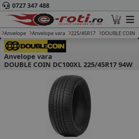
0727 347 488
0
ACASA
DESPRE NOI
Anvelope
Anvelope vara
225/45R17
DOUBLE COIN
ANVELOPE
AUTO
CAMION
Anvelope vara
MOTO
DOUBLE COIN DC100XL 225/45R17 94W
AGROINDUSTRIALE
CAUTARE DUPA
DIMENSIUNI
PRODUCATORI ANVELOPE
MARCA AUTO
BLOG
B2B - COLABORARE COMPANII
CONT
CONTACT