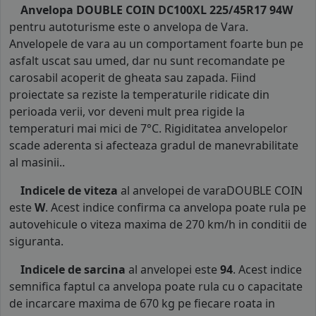
Anvelopa DOUBLE COIN DC100XL 225/45R17 94W
pentru autoturisme este o anvelopa de Vara.
Anvelopele de vara au un comportament foarte bun pe
asfalt uscat sau umed, dar nu sunt recomandate pe
carosabil acoperit de gheata sau zapada. Fiind
proiectate sa reziste la temperaturile ridicate din
perioada verii, vor deveni mult prea rigide la
temperaturi mai mici de 7°C. Rigiditatea anvelopelor
scade aderenta si afecteaza gradul de manevrabilitate
al masinii..
Indicele de viteza
al anvelopei de varaDOUBLE COIN
este
W
. Acest indice confirma ca anvelopa poate rula pe
autovehicule o viteza maxima de 270 km/h in conditii de
siguranta.
Indicele de sarcina
al anvelopei este
94
. Acest indice
semnifica faptul ca anvelopa poate rula cu o capacitate
de incarcare maxima de 670 kg pe fiecare roata in