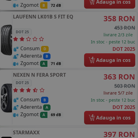
Adauga in cos
Zgomot
B
72 dB
LAUFENN
LK01B S FIT EQ
358 RON
453 RON
DOT 25
livrare 2/3 zile
In stoc - peste 12 buc
Consum
DOT 2025
D
Aderenta
B
4
Adauga in cos
Zgomot
A
71 dB
NEXEN
N FERA SPORT
363 RON
DOT 25
503 RON
livrare 5/7 zile
Consum
In stoc - peste 12 buc
B
Aderenta
DOT 2025
A
Zgomot
A
69 dB
4
Adauga in cos
STARMAXX
397 RON