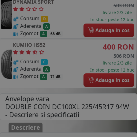
DYNAMIX SPORT
503 RON
livrare 2/3 zile
Consum
D
In stoc - peste 12 buc
Aderenta
A
4
Adauga in cos
Zgomot
A
68 dB
KUMHO
HS52
400 RON
506 RON
Consum
C
livrare 2/3 zile
Aderenta
A
In stoc - peste 12 buc
Zgomot
A
71 dB
4
Adauga in cos
Anvelope vara
DOUBLE COIN DC100XL 225/45R17 94W
- Descriere si specificatii
Descriere