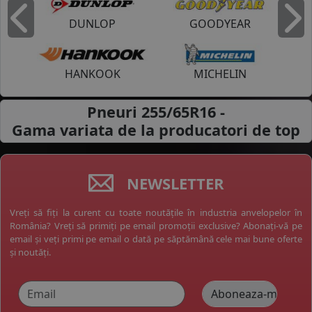
DUNLOP
GOODYEAR
Inapoi
I
HANKOOK
MICHELIN
Pneuri 255/65R16 -
Gama variata de la
producatori de top
NEWSLETTER
Vreți să fiți la curent cu toate noutățile în industria anvelopelor în
România? Vreți să primiți pe email promoții exclusive? Abonați-vă pe
email și veți primi pe email o dată pe săptămână cele mai bune oferte
și noutăți.