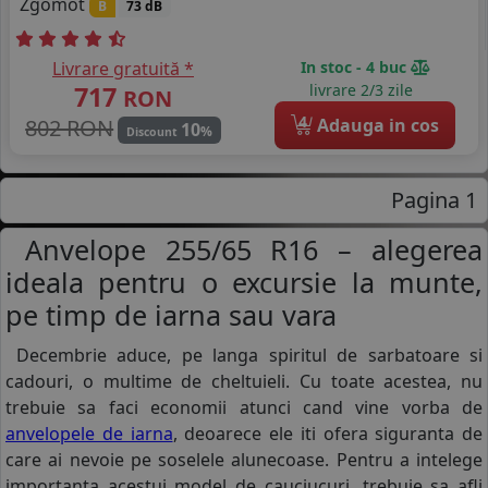
Zgomot
B
73 dB
Livrare gratuită *
In stoc - 4 buc
717
livrare 2/3 zile
RON
4
802 RON
Adauga in cos
10
%
Discount
Pagina 1
Anvelope 255/65 R16 – alegerea
ideala pentru o excursie la munte,
pe timp de iarna sau vara
Decembrie aduce, pe langa spiritul de sarbatoare si
cadouri, o multime de cheltuieli. Cu toate acestea, nu
trebuie sa faci economii atunci cand vine vorba de
anvelopele de iarna
, deoarece ele iti ofera siguranta de
care ai nevoie pe soselele alunecoase. Pentru a intelege
importanta acestui model de cauciucuri, trebuie sa afli