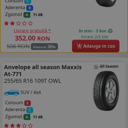
Consum
C
Aderenta
B
Zgomot
A
71 dB
Livrare gratuită *
In stoc - 5 buc
352.00
livrare 2/3 zile
RON
506 RON
4
Adauga in cos
30
%
Discount
Anvelope all season Maxxis
All Season
At-771
255/65 R16 109T OWL
SUV / 4x4
Consum
E
Aderenta
C
Zgomot
A
71 dB