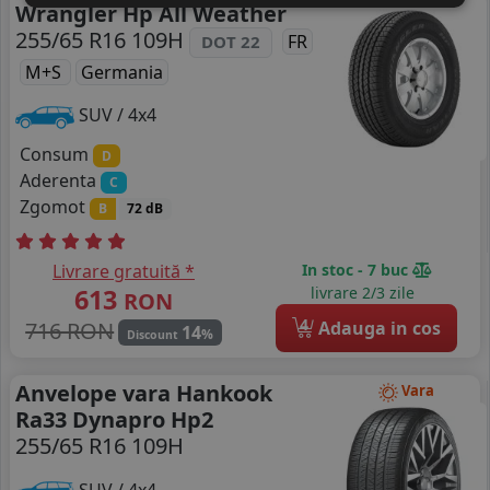
Wrangler Hp All Weather
255/65 R16 109H
FR
DOT 22
M+S
Germania
SUV / 4x4
Consum
D
Aderenta
C
Zgomot
B
72 dB
Livrare gratuită *
In stoc - 7 buc
613
livrare 2/3 zile
RON
4
716 RON
Adauga in cos
14
%
Discount
Anvelope vara Hankook
Vara
Ra33 Dynapro Hp2
255/65 R16 109H