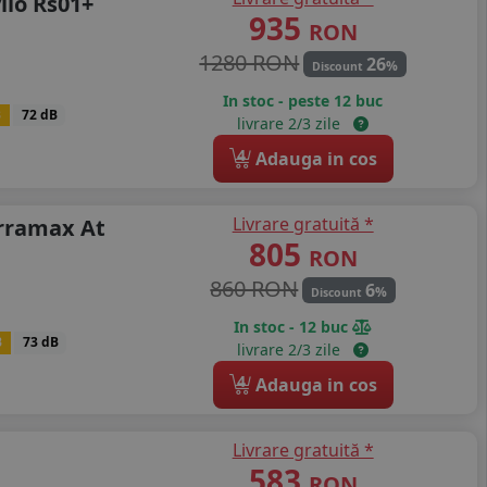
ilo Rs01+
935
RON
1280 RON
26
%
Discount
In stoc - peste 12 buc
B
72 dB
livrare 2/3 zile
4
Adauga in cos
Livrare gratuită *
erramax At
805
RON
860 RON
6
%
Discount
In stoc - 12 buc
B
73 dB
livrare 2/3 zile
4
Adauga in cos
Livrare gratuită *
583
RON