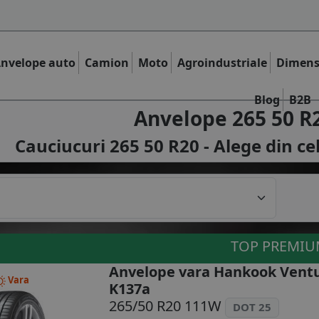
nvelope auto
Camion
Moto
Agroindustriale
Dimens
Blog
B2B
Anvelope 265 50 R
Cauciucuri 265 50 R20 - Alege din ce
TOP PREMI
Anvelope vara Hankook Ventu
Vara
K137a
265/50 R20 111W
DOT 25