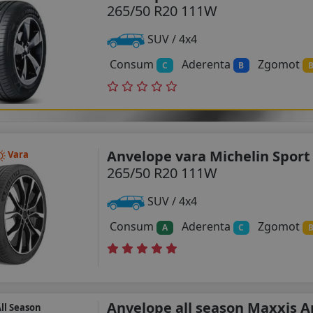
265/50 R20 111W
SUV / 4x4
Consum
Aderenta
Zgomot
C
B
Anvelope vara Michelin Sport
Vara
265/50 R20 111W
SUV / 4x4
Consum
Aderenta
Zgomot
A
C
Anvelope all season Maxxis A
ll Season