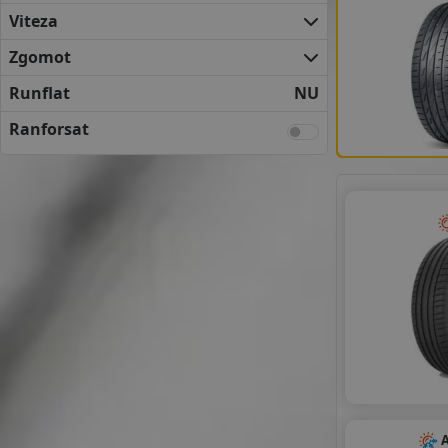
VREDESTEIN
Viteza
YOKOHAMA
ANVELOPE BUGET
Zgomot
APLUS
Runflat
NU
GITI
GRIPMAX
Ranforsat
IMPERIAL
LEAO
LINGLONG
MAXXIS
MILEVER
RADAR
ROADX
ROYAL BLACK
SAILUN
SONIX
SUNNY
TRACMAX
TRIANGLE
A