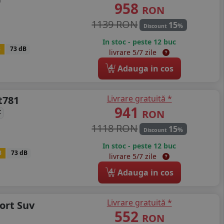
958
RON
1139 RON
15
%
Discount
In stoc - peste 12 buc
B
73 dB
livrare 5/7 zile
4
Adauga in cos
Livrare gratuită *
t781
941
RON
F
1118 RON
15
%
Discount
In stoc - peste 12 buc
B
73 dB
livrare 5/7 zile
4
Adauga in cos
Livrare gratuită *
ort Suv
552
RON