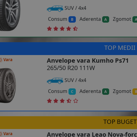
SUV / 4x4
Consum
Aderenta
Zgomot
B
A
TOP MEDII
Anvelope vara Kumho Ps71
Vara
265/50 R20 111W
SUV / 4x4
Consum
Aderenta
Zgomot
C
A
TOP BUGET
Anvelope vara Leao Nova-forc
Vara