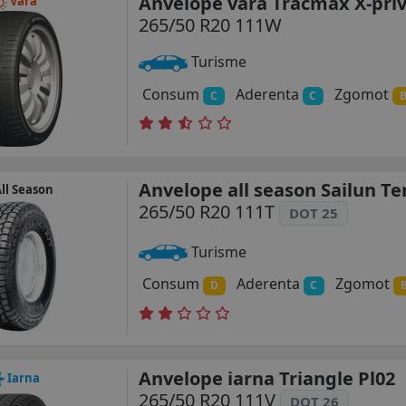
Anvelope vara Tracmax X-priv
Vara
265/50 R20 111W
Turisme
Consum
Aderenta
Zgomot
C
C
Anvelope all season Sailun T
ll Season
265/50 R20 111T
DOT 25
Turisme
Consum
Aderenta
Zgomot
D
C
Anvelope iarna Triangle Pl02
Iarna
265/50 R20 111V
DOT 26