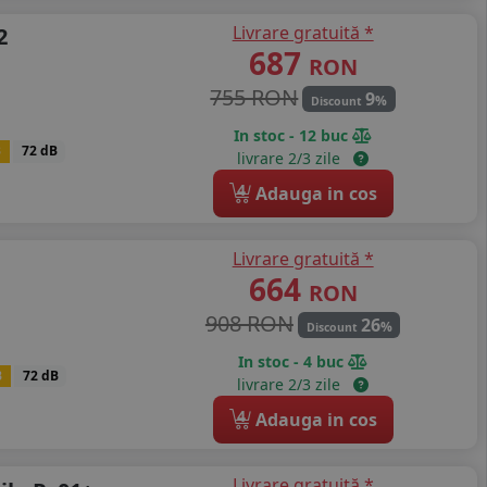
Livrare gratuită *
2
687
RON
755 RON
9
%
Discount
In stoc - 12 buc
B
72 dB
livrare 2/3 zile
4
Adauga in cos
Livrare gratuită *
664
RON
908 RON
26
%
Discount
In stoc - 4 buc
B
72 dB
livrare 2/3 zile
4
Adauga in cos
Livrare gratuită *