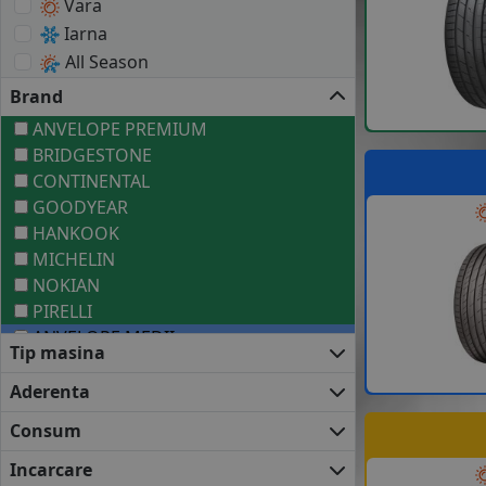
Vara
Iarna
All Season
Brand
ANVELOPE PREMIUM
BRIDGESTONE
CONTINENTAL
GOODYEAR
HANKOOK
MICHELIN
NOKIAN
PIRELLI
ANVELOPE MEDII
Tip masina
FALKEN
FIRESTONE
Aderenta
KLEBER
Consum
KUMHO
NEXEN
Incarcare