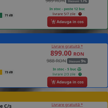
969 RON
17
%
Discount
In stoc - peste 12 buc
livrare 5/7 zile
A
71 dB
4
Adauga in cos
Livrare gratuită *
899.00
RON
988 RON
9
%
Discount
In stoc - 5 buc
B
73 dB
livrare 2/3 zile
4
Adauga in cos
Livrare gratuită *
e C/s