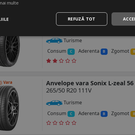
mai multe
Anvelope vara Aplus A610
IILE
REFUZĂ TOT
ACCE
Vara
265/50 R20 111W
DOT 25
Turisme
Consum
Aderenta
Zgomot
C
B
Anvelope vara Sonix L-zeal 56
Vara
265/50 R20 111V
Turisme
Consum
Aderenta
Zgomot
C
B