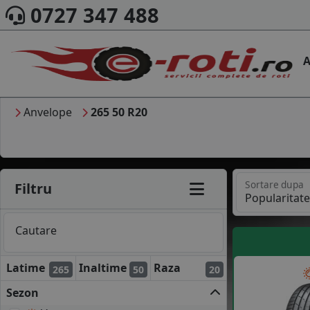
0727 347 488
A
Anvelope
265 50 R20
Sortare dupa
Filtru
Cautare
Latime
Inaltime
Raza
265
50
20
Sezon