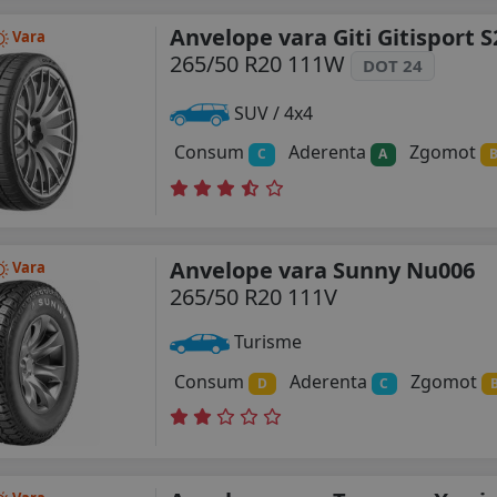
Anvelope vara Giti Gitisport S
Vara
265/50 R20 111W
DOT 24
SUV / 4x4
Consum
Aderenta
Zgomot
C
A
Anvelope vara Sunny Nu006
Vara
265/50 R20 111V
Turisme
Consum
Aderenta
Zgomot
D
C