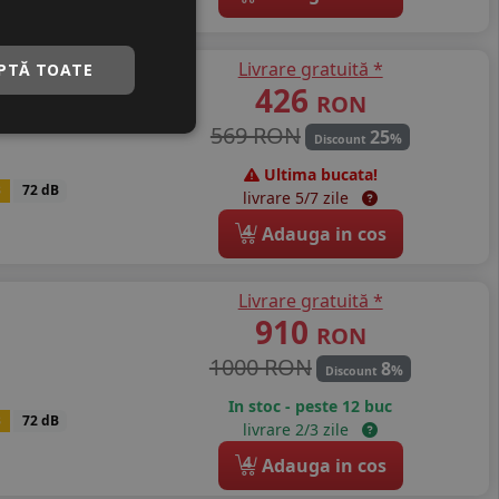
Livrare gratuită *
PTĂ TOATE
426
RON
569 RON
25
%
Discount
Ultima bucata!
B
72 dB
livrare 5/7 zile
4
Adauga in cos
Livrare gratuită *
910
RON
1000 RON
8
%
Discount
In stoc - peste 12 buc
B
72 dB
livrare 2/3 zile
4
Adauga in cos