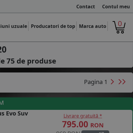
Contact
Contul meu
0
iuni uzuale
Producatori de top
Marca auto
20
le
75
de produse
Pagina 1
UM
s Evo Suv
Livrare gratuită *
795.00
RON