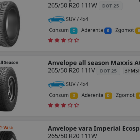
265/50 R20 111W
DOT 25
SUV / 4x4
Consum
Aderenta
Zgomot
C
B
Anvelope all season Maxxis A
ll Season
265/50 R20 111V
3PMS
DOT 25
SUV / 4x4
Consum
Aderenta
Zgomot
D
D
Anvelope vara Imperial Ecosp
Vara
265/50 R20 111W