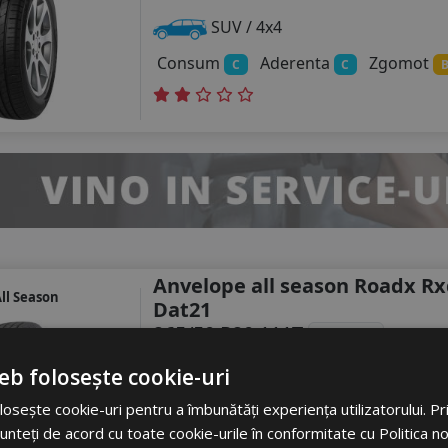
SUV / 4x4
Consum
Aderenta
Zgomot
C
C
Anvelope all season Roadx R
ll Season
Dat21
265/50 R20 111T
DOT 24
eb folosește cookie-uri
Turisme
osește cookie-uri pentru a îmbunătăți experiența utilizatorului. Prin
Consum
Aderenta
Zgomot
B
D
unteți de acord cu toate cookie-urile în conformitate cu Politica n