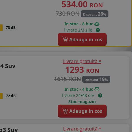
534.00
RON
730 RON
26
%
Discount
In stoc - 8 buc
B
73 dB
livrare 2/3 zile
4
Adauga in cos
Livrare gratuită *
 4 Suv
1293
RON
1615 RON
19
%
Discount
In stoc - 4 buc
livrare 24/48 ore
B
72 dB
Stoc magazin
4
Adauga in cos
Livrare gratuită *
p3 Suv