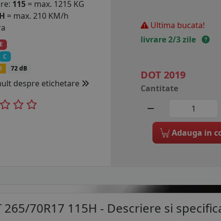
are:
115
= max. 1215 KG
H
= max. 210 KM/h
Ultima bucata!
ra
livrare 2/3 zile
E
C
B
72 dB
DOT 2019
mult despre etichetare
Cantitate
Adauga in c
T 265/70R17 115H
- Descriere si specifica