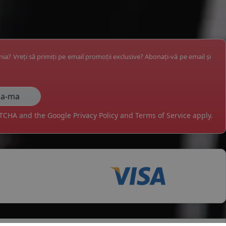
ânia? Vreți să primiți pe email promoții exclusive? Abonați-vă pe email și
APTCHA and the Google
Privacy Policy
and
Terms of Service
apply.