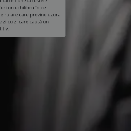
foarte bune la testele
ri un echilibru între
de rulare care previne uzura
e zi cu zi care caută un
itiv.