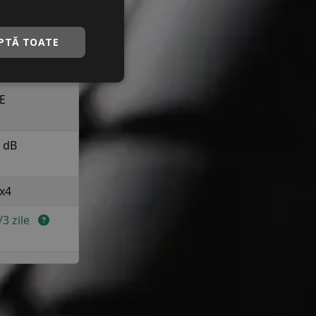
 210 km/h in
ranta
PTĂ TOATE
C
E
 dB
x4
2/3 zile