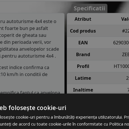
Specificatii
Atribut
Val
ru autoturisme 4x4 este o
t foarte bun pe asfalt
Cod produs
#2
coperit de gheata sau
e din perioada verii, vor
EAN
629030
igiditatea anvelopelor scade
Brand
ZE
i.pentru autoturisme 4x4 .
Profil
HT1000
Acest indice confirma ca
10 km/h in conditii de
Latime
2
Inaltime
 semnifica faptul ca anvelopa
 pe fiecare roata in conditii
Raza
eb folosește cookie-uri
Indice
115 = pana l
osește cookie-uri pentru a îmbunătăți experiența utilizatorului. Prin
asa de consum de carburant
incarcare
anv
unteți de acord cu toate cookie-urile în conformitate cu Politica n
in clasa C, consumul de