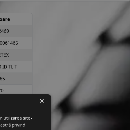
oare
2469
0061465
ETEX
 ID TL T
65
70
×
17
a 1215 kg per
 utilizarea site-
elopa
oastră privind