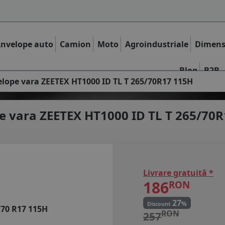
nvelope auto
Camion
Moto
Agroindustriale
Dimens
Blog
B2B
lope vara ZEETEX HT1000 ID TL T 265/70R17 115H
e vara
ZEETEX HT1000 ID TL T 265/70
Livrare gratuită *
186
RON
27
%
Discount
/70 R17 115H
RON
257