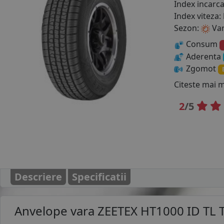
Index incarc
Index viteza:
Sezon:
Va
Consum
Aderenta
Zgomot
Citeste mai 
2
/5
Descriere
Specificatii
Anvelope vara
ZEETEX HT1000 ID TL 