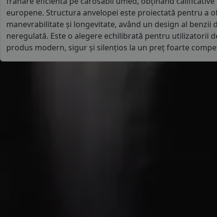
frânare eficientă pe carosabil umed, obținând calificative 
europene. Structura anvelopei este proiectată pentru a ofe
manevrabilitate și longevitate, având un design al benzii 
neregulată. Este o alegere echilibrată pentru utilizatorii d
produs modern, sigur și silențios la un preț foarte compet