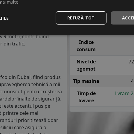
mai multe
m parcursi.
Indice
H = pana la
viteza
sigu
anvelope va avea o distanta
IILE
REFUZĂ TOT
ACCE
1.5 mm) cu 4 anvelope cu ABS
Indice
re o anvelopa din clasa de
aderenta
iv 9 metri, contribuind
Indice
 din trafic.
consum
Nivel de
72
zgomot
fco din Dubai, fiind produs
Tip masina
4
 supravegherea tehnică a mii
d recunoscut pentru creșterea
Timp de
livrare 
rdelor înalte de siguranță.
livrare
zi este accentul pus pe
d printre cele mai
randuri prioritizează doar
siliciu care asigură o