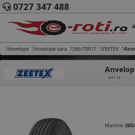
0727 347 488
A
Anvelope
Anvelope vara
265/70R17
ZEETEX
Anve
Anvelop
DOT 19
Marime:
265