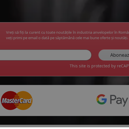
Vreți să fiți la curent cu toate noutățile în industria anvelopelor în Rom
veți primi pe email o dată pe săptămână cele mai bune oferte și noutăți.
This site is protected by reC