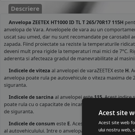
Descriere
Anvelopa ZEETEX HT1000 ID TL T 265/70R17 115H
pent
anvelopa de Vara. Anvelopele de vara au un comportamen
uscat sau umed, dar nu sunt recomandate pe carosabil a
zapada. Fiind proiectate sa reziste la temperaturile ridicat
deveni mult prea rigide la temperaturi mai mici de 7°C. R
aderenta si afecteaza gradul de manevrabilitate al masini
Indicele de viteza
al anvelopei de varaZEETEX este
H
. 
anvelopa poate rula pe autovehicule o viteza maxima de 2
siguranta.
Indicele de sarcina
al anvelopei este
115
. Acest indice
poate rula cu o capacitate de incarcare maxima de 1215 kg
de siguranta.
Acest site w
Acest site web fol
Indicele de consum
este
E
. Acest indice reprezinta cl
ului nostru web, s
al autovehiculului. Intre o anvelopa cu clasa B si o alta d