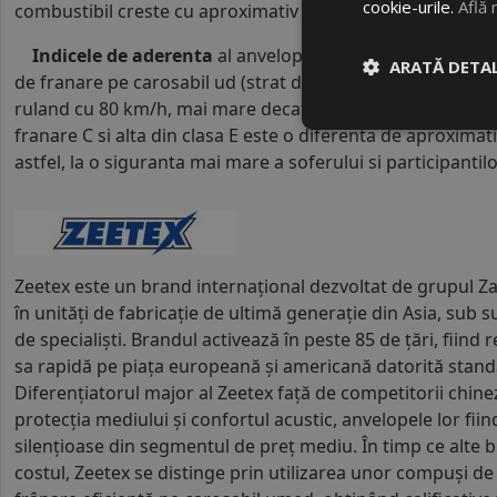
cookie-urile.
Află 
combustibil creste cu aproximativ 1 litru la fiecare 1000 k
Indicele de aderenta
al anvelopei este
C
. Acest tip de 
ARATĂ DETAL
de franare pe carosabil ud (strat de apa intre 0.5 mm si 
ruland cu 80 km/h, mai mare decat clasele superioare. Int
franare C si alta din clasa E este o diferenta de aproximat
astfel, la o siguranta mai mare a soferului si participantilor
Zeetex este un brand internațional dezvoltat de grupul Za
în unități de fabricație de ultimă generație din Asia, sub
de specialiști. Brandul activează în peste 85 de țări, fiin
sa rapidă pe piața europeană și americană datorită standa
Diferențiatorul major al Zeetex față de competitorii chine
protecția mediului și confortul acustic, anvelopele lor fiin
silențioase din segmentul de preț mediu. În timp ce alte b
costul, Zeetex se distinge prin utilizarea unor compuși de 