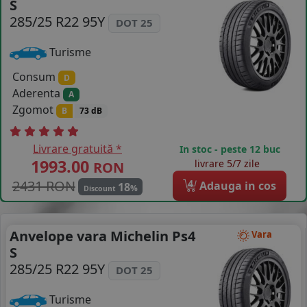
S
COS (
0 PRODUSE
)
285/25 R22 95Y
DOT 25
Turisme
Consum
D
Aderenta
A
Zgomot
B
73 dB
Livrare gratuită *
In stoc - peste 12 buc
1993.00
livrare 5/7 zile
RON
2431 RON
4
Adauga in cos
18
%
Discount
Anvelope vara Michelin Ps4
Vara
S
285/25 R22 95Y
DOT 25
Turisme