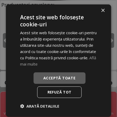
Producatori anvelope:
×
Acest site web folosește
cookie-uri
BRIDGESTONE
CONTINENTAL
Acest site web folosește cookie-uri pentru
a îmbunătăți experiența utilizatorului. Prin
DUNLOP
GOODYEAR
Inapoi
I
utilizarea site-ului nostru web, sunteți de
acord cu toate cookie-urile în conformitate
cu Politica noastră privind cookie-urile.
Află
HANKOOK
MICHELIN
mai multe
Pneuri 285/25R22 -
ACCEPTĂ TOATE
Gama variata de la
producatori de top
REFUZĂ TOT
NEWSLETTER
ARATĂ DETALIILE
Vreți să fiți la curent cu toate noutățile în industria anvelopelor în