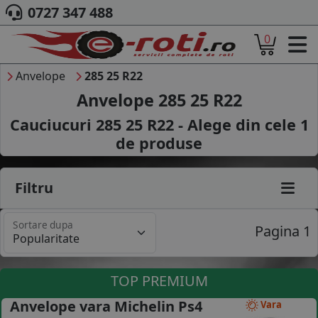
0727 347 488
0
ACASA
DESPRE NOI
Anvelope
285 25 R22
ANVELOPE
Anvelope 285 25 R22
AUTO
Cauciucuri 285 25 R22 - Alege din cele
1
CAMION
de produse
MOTO
AGROINDUSTRIALE
CAUTARE DUPA
Filtru
DIMENSIUNI
PRODUCATORI ANVELOPE
Sortare dupa
MARCA AUTO
Pagina 1
BLOG
B2B - COLABORARE COMPANII
TOP PREMIUM
CONT
Anvelope vara Michelin Ps4
Vara
CONTACT