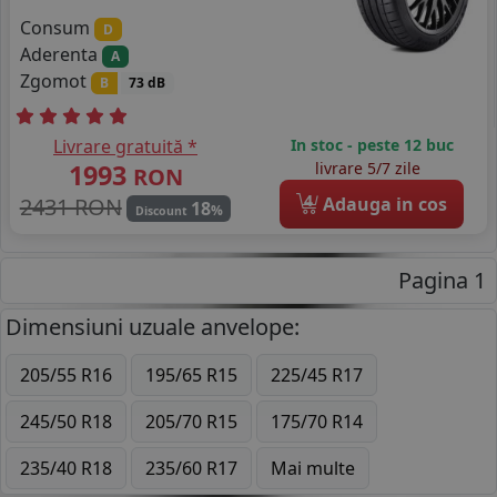
Consum
D
Aderenta
A
Zgomot
B
73 dB
Livrare gratuită *
In stoc - peste 12 buc
1993
livrare 5/7 zile
RON
4
2431 RON
Adauga in cos
18
%
Discount
Pagina 1
Dimensiuni uzuale anvelope:
205/55 R16
195/65 R15
225/45 R17
245/50 R18
205/70 R15
175/70 R14
235/40 R18
235/60 R17
Mai multe