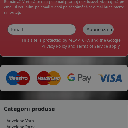
România? Vreți să primiți pe email promoții exclusive? Abonați-vă pe
email și veți primi pe email o dată pe săptămână cele mai bune oferte
și noutăți.
This site is protected by reCAPTCHA and the Google
Privacy Policy
and
Terms of Service
apply.
Categorii produse
Anvelope Vara
Anvelope Iarna