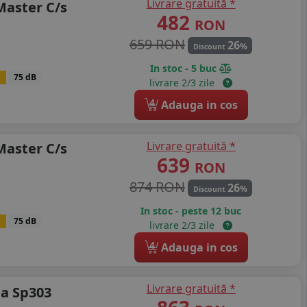
Livrare gratuită *
Master C/s
482
RON
659 RON
26
%
Discount
In stoc - 5 buc
B
75 dB
livrare 2/3 zile
4
Adauga in cos
Livrare gratuită *
Master C/s
639
RON
874 RON
26
%
Discount
In stoc - peste 12 buc
B
75 dB
livrare 2/3 zile
4
Adauga in cos
Livrare gratuită *
a Sp303