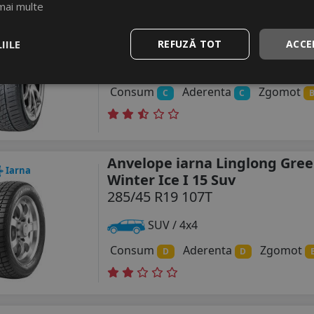
mai multe
Anvelope iarna Tracmax X-pri
Iarna
285/45 R19 111V
IILE
REFUZĂ TOT
ACCE
Turisme
Consum
Aderenta
Zgomot
C
C
Anvelope iarna Linglong Gre
Iarna
Winter Ice I 15 Suv
285/45 R19 107T
SUV / 4x4
Consum
Aderenta
Zgomot
D
D