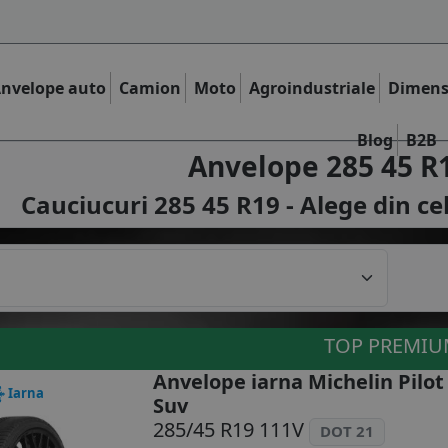
nvelope auto
Camion
Moto
Agroindustriale
Dimens
Blog
B2B
Anvelope 285 45 R
Cauciucuri 285 45 R19 - Alege din ce
TOP PREMI
Anvelope iarna Michelin Pilot
Iarna
Suv
285/45 R19 111V
DOT 21