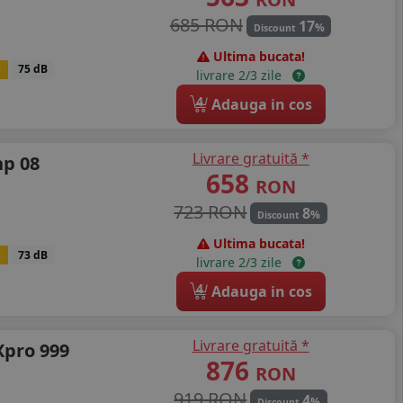
685 RON
17
%
Discount
Ultima bucata!
B
75 dB
livrare 2/3 zile
4
Adauga in cos
Livrare gratuită *
hp 08
658
RON
723 RON
8
%
Discount
Ultima bucata!
B
73 dB
livrare 2/3 zile
4
Adauga in cos
Livrare gratuită *
Xpro 999
876
RON
919 RON
4
%
Discount