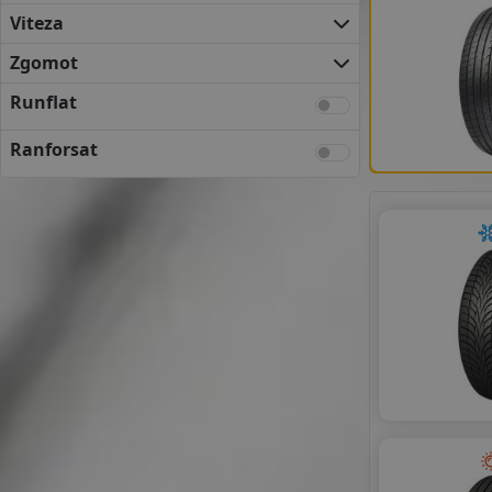
NEXEN
Viteza
VREDESTEIN
YOKOHAMA
Zgomot
ANVELOPE BUGET
Runflat
AUSTONE
GRIPMAX
Ranforsat
LEAO
LINGLONG
MAZZINI
NANKANG
ROYAL BLACK
SONIX
TOURADOR
TRACMAX
WINDFORCE