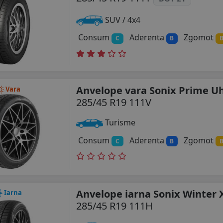
SUV / 4x4
Consum
Aderenta
Zgomot
C
B
Anvelope vara Sonix Prime U
Vara
285/45 R19 111V
Turisme
Consum
Aderenta
Zgomot
C
B
Anvelope iarna Sonix Winter 
Iarna
285/45 R19 111H