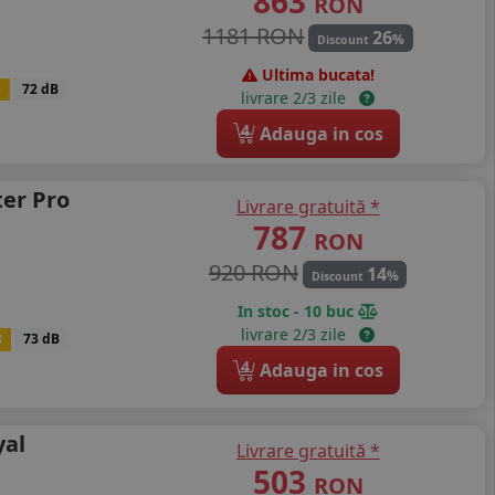
863
RON
1181 RON
26
%
Discount
Ultima bucata!
B
72 dB
livrare 2/3 zile
4
Adauga in cos
er Pro
Livrare gratuită *
787
RON
920 RON
14
%
Discount
In stoc - 10 buc
livrare 2/3 zile
B
73 dB
4
Adauga in cos
yal
Livrare gratuită *
503
RON