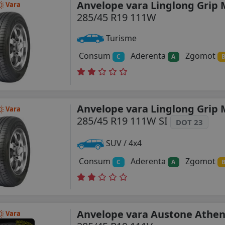
Anvelope vara Linglong Grip 
Vara
285/45 R19 111W
Turisme
Consum
Aderenta
Zgomot
C
A
Anvelope vara Linglong Grip 
Vara
285/45 R19 111W SI
DOT 23
SUV / 4x4
Consum
Aderenta
Zgomot
C
A
Anvelope vara Austone Athen
Vara