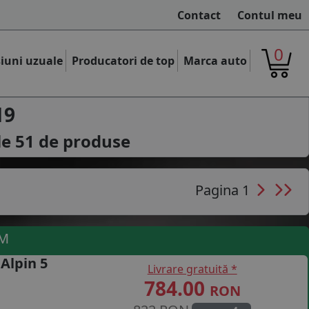
Contact
Contul meu
0
iuni uzuale
Producatori de top
Marca auto
19
le
51
de produse
Pagina 1
UM
 Alpin 5
Livrare gratuită *
784.00
RON