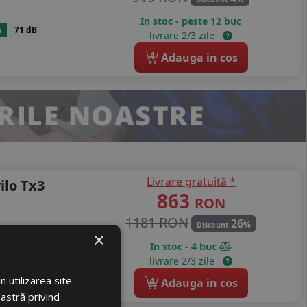
In stoc - peste 12 buc
A
71 dB
livrare 2/3 zile
4
Adauga in cos
Livrare gratuită *
ilo Tx3
863
RON
1181 RON
26
%
Discount
×
In stoc - 4 buc
B
72 dB
livrare 2/3 zile
 utilizarea site-
4
Adauga in cos
oastră privind