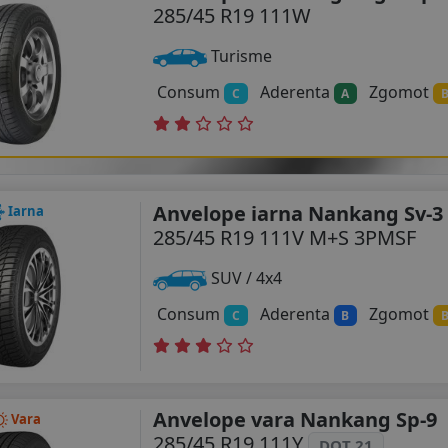
285/45 R19 111W
Turisme
Consum
Aderenta
Zgomot
C
A
Anvelope iarna Nankang Sv-3
Iarna
285/45 R19 111V M+S 3PMSF
SUV / 4x4
Consum
Aderenta
Zgomot
C
B
Anvelope vara Nankang Sp-9
Vara
285/45 R19 111Y
DOT 21