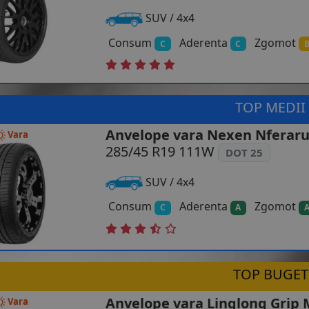
SUV / 4x4
Consum
Aderenta
Zgomot
C
C
TOP MEDII
Anvelope vara Nexen Nferaru
Vara
285/45 R19 111W
DOT 25
SUV / 4x4
Consum
Aderenta
Zgomot
C
A
TOP BUGET
Anvelope vara Linglong Grip 
Vara