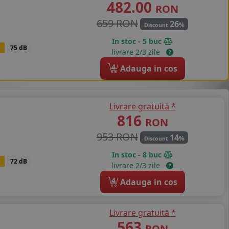
482.00
RON
659 RON
26
%
Discount
In stoc - 5 buc
B
75 dB
livrare 2/3 zile
4
Adauga in cos
Livrare gratuită *
816
RON
953 RON
14
%
Discount
In stoc - 8 buc
B
72 dB
livrare 2/3 zile
4
Adauga in cos
Livrare gratuită *
563
RON