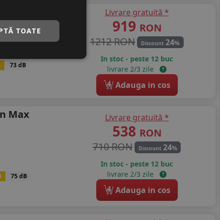
Livrare gratuită *
vilo S330
919
RON
PTĂ TOATE
1212 RON
24
%
Discount
In stoc - peste 12 buc
B
73 dB
livrare 2/3 zile
4
Adauga in cos
en Max
Livrare gratuită *
538
RON
710 RON
24
%
Discount
In stoc - peste 12 buc
livrare 2/3 zile
B
75 dB
4
Adauga in cos