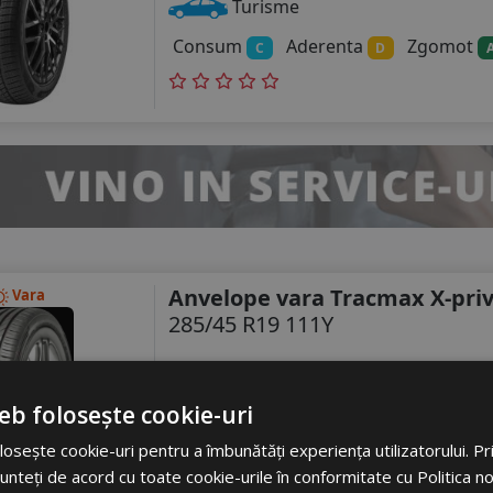
Turisme
Consum
Aderenta
Zgomot
C
D
Anvelope vara Tracmax X-priv
Vara
285/45 R19 111Y
Turisme
Consum
Aderenta
Zgomot
eb folosește cookie-uri
C
B
osește cookie-uri pentru a îmbunătăți experiența utilizatorului. Prin
unteți de acord cu toate cookie-urile în conformitate cu Politica n