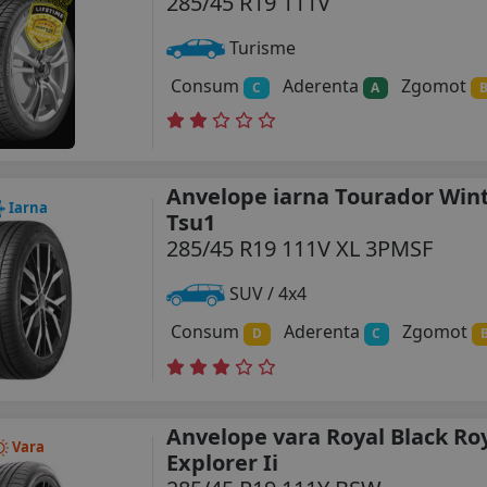
285/45 R19 111V
Turisme
Consum
Aderenta
Zgomot
C
A
Anvelope iarna Tourador Wint
Iarna
Tsu1
285/45 R19 111V XL 3PMSF
SUV / 4x4
Consum
Aderenta
Zgomot
D
C
Anvelope vara Royal Black Ro
Vara
Explorer Ii