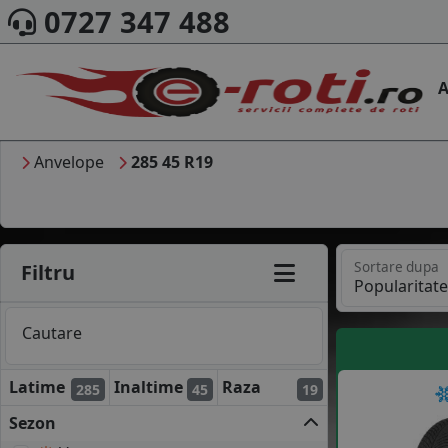
0727 347 488
A
Anvelope
285 45 R19
Sortare dupa
Filtru
Cautare
Latime
Inaltime
Raza
285
45
19
Sezon