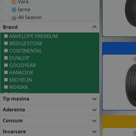
Vara
Iarna
All Season
Brand
ANVELOPE PREMIUM
BRIDGESTONE
CONTINENTAL
DUNLOP
GOODYEAR
HANKOOK
MICHELIN
NOKIAN
PIRELLI
Tip masina
ANVELOPE MEDII
COOPER
Aderenta
FALKEN
Consum
KUMHO
MATADOR
Incarcare