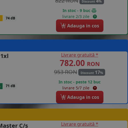
822 RON
4
%
Discount
In stoc - 9 buc
livrare 2/3 zile
B
74 dB
4
Adauga in cos
Livrare gratuită *
1xl
782.00
RON
953 RON
17
%
Discount
In stoc - peste 12 buc
A
71 dB
livrare 5/7 zile
4
Adauga in cos
Livrare gratuită *
Master C/s