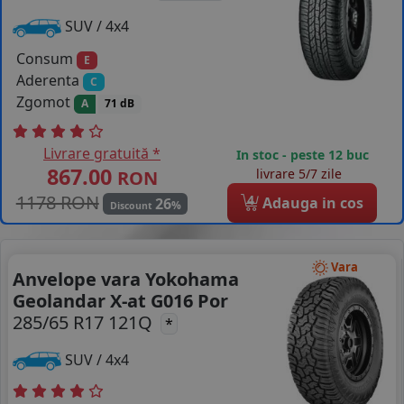
SUV / 4x4
Consum
E
Aderenta
C
Zgomot
A
71 dB
Livrare gratuită *
In stoc - peste 12 buc
867.00
livrare 5/7 zile
RON
1178 RON
4
Adauga in cos
26
%
Discount
Vara
Anvelope vara Yokohama
Geolandar X-at G016 Por
285/65 R17 121Q
*
SUV / 4x4