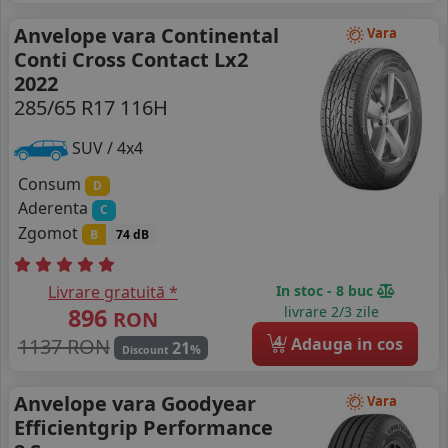
Anvelope vara Continental
Vara
Conti Cross Contact Lx2
2022
285/65 R17 116H
SUV / 4x4
Consum
D
Aderenta
C
Zgomot
B
74 dB
Livrare gratuită *
In stoc - 8 buc
896
livrare 2/3 zile
RON
4
1137 RON
Adauga in cos
21
%
Discount
Anvelope vara Goodyear
Vara
Efficientgrip Performance