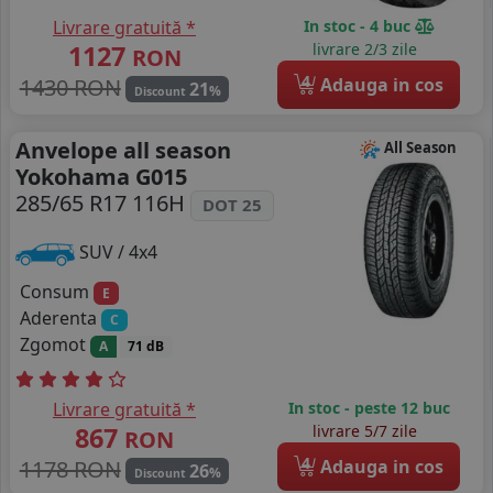
Livrare gratuită *
In stoc - 4 buc
1127
livrare 2/3 zile
RON
4
1430 RON
Adauga in cos
21
%
Discount
Anvelope all season
All Season
Yokohama G015
285/65 R17 116H
DOT 25
SUV / 4x4
Consum
E
Aderenta
C
Zgomot
A
71 dB
Livrare gratuită *
In stoc - peste 12 buc
867
livrare 5/7 zile
RON
4
1178 RON
Adauga in cos
26
%
Discount