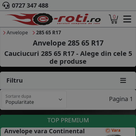
0727 347 488
0
ACASA
DESPRE NOI
Anvelope
285 65 R17
ANVELOPE
Anvelope 285 65 R17
AUTO
Cauciucuri 285 65 R17 - Alege din cele
5
CAMION
de produse
MOTO
AGROINDUSTRIALE
CAUTARE DUPA
Filtru
DIMENSIUNI
PRODUCATORI ANVELOPE
Sortare dupa
MARCA AUTO
Pagina 1
BLOG
B2B - COLABORARE COMPANII
TOP PREMIUM
CONT
Anvelope vara Continental
Vara
CONTACT