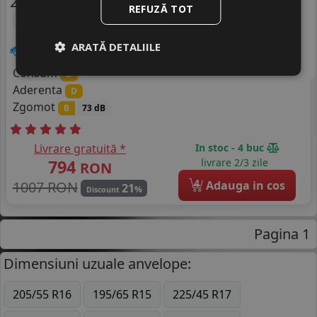
285/65 R17 116T
M+S
REFUZĂ TOT
Thailanda
ARATĂ DETALIILE
SUV / 4x4
Consum
D
Aderenta
D
Zgomot
B
73 dB
Livrare gratuită *
In stoc - 4 buc
794
livrare 2/3 zile
RON
4
1007 RON
Adauga in cos
21
%
Discount
Pagina 1
Dimensiuni uzuale anvelope:
205/55 R16
195/65 R15
225/45 R17