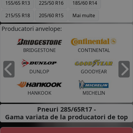
155/65 R13
225/50 R16
185/60 R14
215/55 R18
205/60 R15
Mai multe
Producatori anvelope:
BRIDGESTONE
CONTINENTAL
DUNLOP
GOODYEAR
Inapoi
I
HANKOOK
MICHELIN
Pneuri 285/65R17 -
Gama variata de la
producatori de top