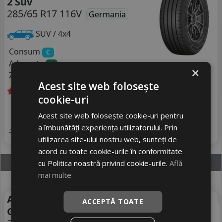
2 Suv
285/65 R17 116V
Germania
SUV / 4x4
Consum
C
Aderenta
A
×
Zgomot
A
70 dB
Acest site web folosește
cookie-uri
Livrare gratuită *
In stoc - peste 12 buc
1138
livrare 5/7 zile
Acest site web folosește cookie-uri pentru
RON
a îmbunătăți experiența utilizatorului. Prin
4
1444 RON
Adauga in cos
21
%
Discount
utilizarea site-ului nostru web, sunteți de
acord cu toate cookie-urile în conformitate
cu Politica noastră privind cookie-urile.
Află
mai multe
Anvelope vara Dunlop
Vara
ACCEPTĂ TOATE
Grandtrek At5