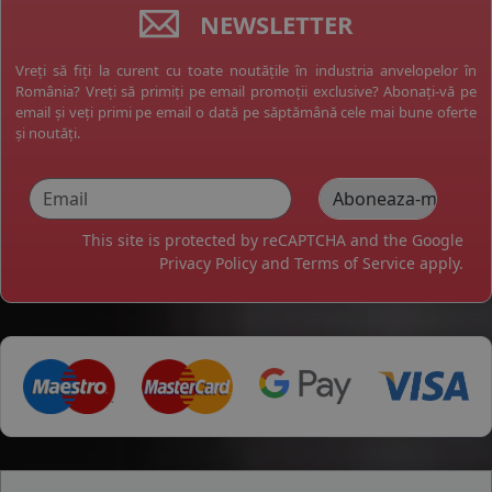
NEWSLETTER
Vreți să fiți la curent cu toate noutățile în industria anvelopelor în
România? Vreți să primiți pe email promoții exclusive? Abonați-vă pe
email și veți primi pe email o dată pe săptămână cele mai bune oferte
și noutăți.
This site is protected by reCAPTCHA and the Google
Privacy Policy
and
Terms of Service
apply.