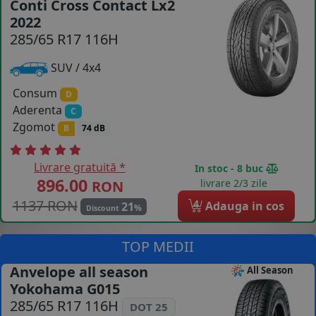
Conti Cross Contact Lx2
2022
COS (
0 PRODUSE
)
285/65 R17 116H
SUV / 4x4
Consum
D
Aderenta
C
Zgomot
B
74 dB
Livrare gratuită *
In stoc - 8 buc
896.00
livrare 2/3 zile
RON
1137 RON
4
Adauga in cos
21
%
Discount
TOP MEDII
Anvelope all season
All Season
Yokohama G015
285/65 R17 116H
DOT 25