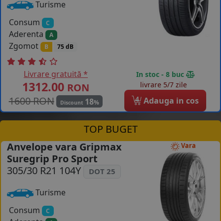
Turisme
Consum
C
Aderenta
A
Zgomot
B
75 dB
Livrare gratuită *
In stoc - 8 buc
1312.00
livrare 5/7 zile
RON
1600 RON
4
Adauga in cos
18
%
Discount
TOP BUGET
Anvelope vara Gripmax
Vara
Suregrip Pro Sport
305/30 R21 104Y
DOT 25
Turisme
Consum
C