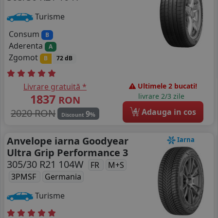
Turisme
Consum
B
Aderenta
A
Zgomot
B
72 dB
Livrare gratuită *
Ultimele 2 bucati!
1837
livrare 2/3 zile
RON
4
2020 RON
Adauga in cos
9
%
Discount
Anvelope iarna Goodyear
Iarna
Ultra Grip Performance 3
305/30 R21 104W
FR
M+S
3PMSF
Germania
Turisme