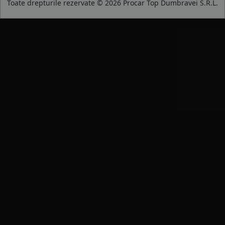
Toate drepturile rezervate © 2026 Procar Top Dumbravei S.R.L.