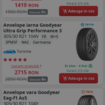
1419
livrare 2/3 zile
RON
4
1560 RON
Adauga in cos
9
%
Discount
Anvelope iarna Goodyear
Iarna
Ultra Grip Performance 3
305/30 R21 104V
FR
M+S
3PMSF
NA2
Germania
Turisme
Livrare gratuită *
In stoc - 4 buc
2715
livrare 2/3 zile
RON
4
2850 RON
Adauga in cos
4
%
Discount
Anvelope vara Goodyear
Vara
Eag-f1 As5
305/30 R21 104Y