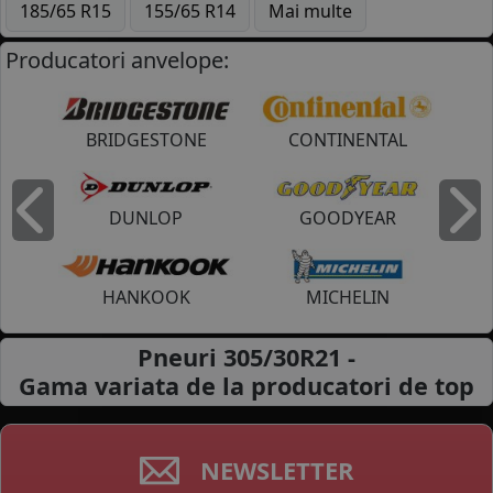
185/65 R15
155/65 R14
Mai multe
Producatori anvelope:
BRIDGESTONE
CONTINENTAL
DUNLOP
GOODYEAR
Inapoi
I
HANKOOK
MICHELIN
Pneuri 305/30R21 -
Gama variata de la
producatori de top
NEWSLETTER