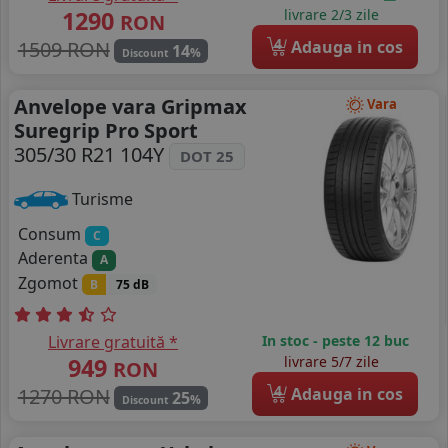
1290
livrare 2/3 zile
RON
4
1509 RON
Adauga in cos
14
%
Discount
Anvelope vara Gripmax
Vara
Suregrip Pro Sport
305/30 R21 104Y
DOT 25
Turisme
Consum
C
Aderenta
A
Zgomot
B
75 dB
Livrare gratuită *
In stoc - peste 12 buc
949
livrare 5/7 zile
RON
4
1270 RON
Adauga in cos
25
%
Discount