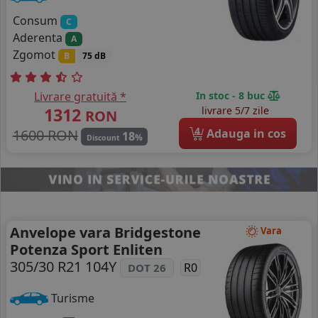
Consum
C
Aderenta
A
Zgomot
B
75 dB
Livrare gratuită *
In stoc - 8 buc
1312
livrare 5/7 zile
RON
4
1600 RON
Adauga in cos
18
%
Discount
Anvelope vara Bridgestone
Vara
Potenza Sport Enliten
305/30 R21 104Y
R0
DOT 26
Turisme