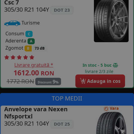
Csc 7
COS (
0 PRODUSE
)
305/30 R21 104Y
DOT 23
Turisme
Consum
C
Aderenta
A
Zgomot
B
73 dB
Livrare gratuită *
In stoc - 5 buc
1612.00
livrare 2/3 zile
RON
1772 RON
4
Adauga in cos
9
%
Discount
TOP MEDII
Anvelope vara Nexen
Vara
Nfsportxl
305/30 R21 104Y
DOT 25