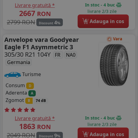
Livrare gratuită *
In stoc - 4 buc
2667
livrare 2/3 zile
RON
4
2799 RON
Adauga in cos
4
%
Discount
Anvelope vara Goodyear
Vara
Eagle F1 Asymmetric 3
305/30 R21 104Y
FR
NA0
Germania
Turisme
Consum
D
Aderenta
A
Zgomot
B
74 dB
Livrare gratuită *
In stoc - 4 buc
1863
livrare 2/3 zile
RON
4
2049 RON
Adauga in cos
9
%
Discount