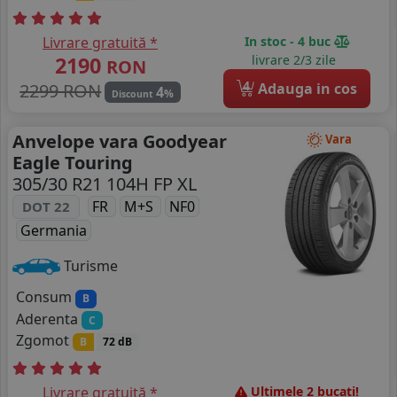
Livrare gratuită *
In stoc - 4 buc
2190
livrare 2/3 zile
RON
4
2299 RON
Adauga in cos
4
%
Discount
Anvelope vara Goodyear
Vara
Eagle Touring
305/30 R21 104H FP XL
FR
M+S
NF0
DOT 22
Germania
Turisme
Consum
B
Aderenta
C
Zgomot
B
72 dB
Livrare gratuită *
Ultimele 2 bucati!