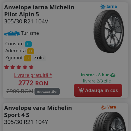
Anvelope iarna Michelin
Iarna
Pilot Alpin 5
305/30 R21 104V
Turisme
Consum
C
Aderenta
D
Zgomot
B
73 dB
Livrare gratuită *
In stoc - 8 buc
2772
livrare 2/3 zile
RON
4
2909 RON
Adauga in cos
4
%
Discount
Anvelope vara Michelin
Vara
Sport 4 S
305/30 R21 104Y