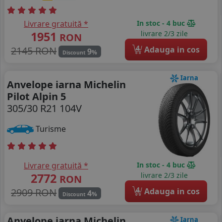
Livrare gratuită *
In stoc - 4 buc
1951
livrare 2/3 zile
RON
4
2145 RON
Adauga in cos
9
%
Discount
Iarna
Anvelope iarna Michelin
Pilot Alpin 5
305/30 R21 104V
Turisme
Livrare gratuită *
In stoc - 4 buc
2772
livrare 2/3 zile
RON
4
2909 RON
Adauga in cos
4
%
Discount
Anvelope iarna Michelin
Iarna