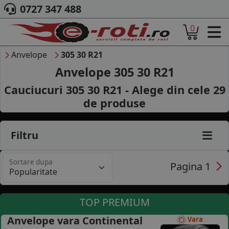
0727 347 488
0
ACASA
DESPRE NOI
Anvelope
305 30 R21
ANVELOPE
Anvelope 305 30 R21
AUTO
Cauciucuri 305 30 R21 - Alege din cele
29
CAMION
de produse
MOTO
AGROINDUSTRIALE
CAUTARE DUPA
Filtru
DIMENSIUNI
PRODUCATORI ANVELOPE
Sortare dupa
MARCA AUTO
Pagina 1
BLOG
B2B - COLABORARE COMPANII
TOP PREMIUM
CONT
Anvelope vara Continental
Vara
CONTACT