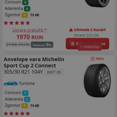
Consum
A
Aderenta
A
Zgomot
B
73 dB
Livrare gratuită *
Ultimele 2 bucati!
1970
livrare 2/3 zile
RON
4
2166 RON
Adauga in cos
9
%
Discount
+ Videoclip
Anvelope vara Michelin
Vara
Sport Cup 2 Connect
305/30 R21 104Y
DOT 25
Turisme
Consum
C
Aderenta
C
Zgomot
B
74 dB