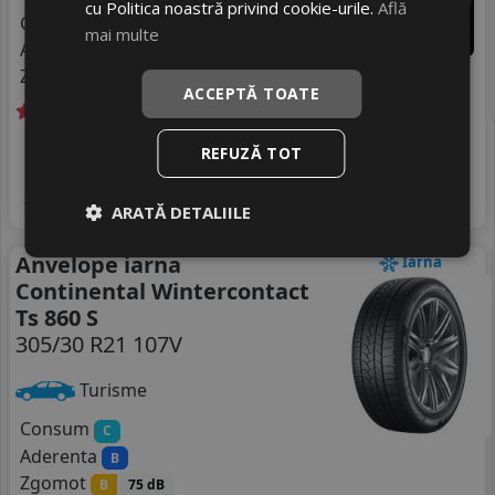
cu Politica noastră privind cookie-urile.
Află
Consum
C
mai multe
Aderenta
A
Zgomot
B
73 dB
ACCEPTĂ TOATE
Livrare gratuită *
In stoc - 5 buc
REFUZĂ TOT
1612
livrare 2/3 zile
RON
4
1772 RON
Adauga in cos
9
%
Discount
ARATĂ DETALIILE
Anvelope iarna
Iarna
Continental Wintercontact
Ts 860 S
305/30 R21 107V
Turisme
Consum
C
Aderenta
B
Zgomot
B
75 dB