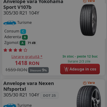
Anvelope vara Yokohama
Vara
Sport V107b
305/30 R21 104Y
Turisme
Consum
C
Aderenta
A
Zgomot
A
71 dB
Livrare gratuită *
In stoc - peste 12 buc
1418
livrare 2/3 zile
RON
4
1559 RON
Adauga in cos
9
%
Discount
Anvelope vara Nexen
Vara
Nfsportxl
305/30 R21 104Y
DOT 25
Turisme