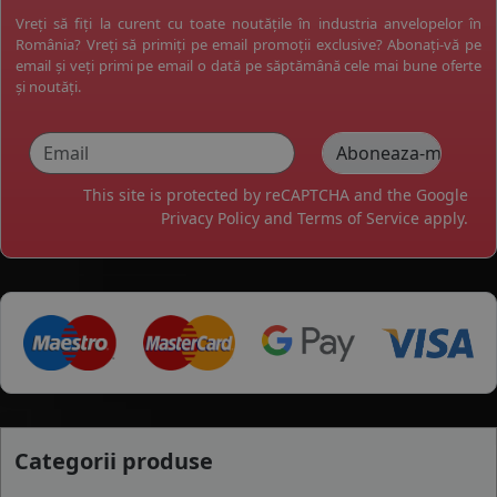
Vreți să fiți la curent cu toate noutățile în industria anvelopelor în
România? Vreți să primiți pe email promoții exclusive? Abonați-vă pe
email și veți primi pe email o dată pe săptămână cele mai bune oferte
și noutăți.
This site is protected by reCAPTCHA and the Google
Privacy Policy
and
Terms of Service
apply.
Categorii produse