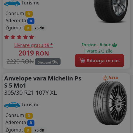
Turisme
Consum
D
Aderenta
B
Zgomot
B
73 dB
Livrare gratuită *
In stoc - 8 buc
2019
livrare 2/3 zile
RON
4
2220 RON
Adauga in cos
9
%
Discount
Anvelope vara Michelin Ps
Vara
S 5 Mo1
305/30 R21 107Y XL
Turisme
Consum
D
Aderenta
B
Zgomot
B
75 dB