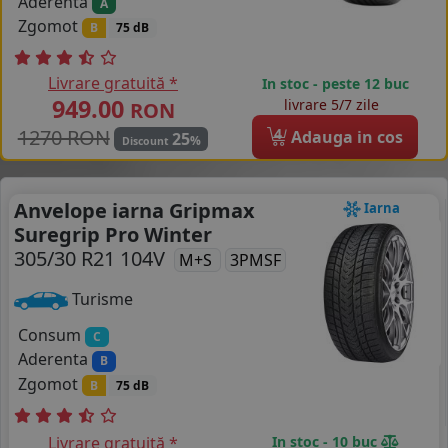
Aderenta
A
Zgomot
B
75 dB
Livrare gratuită *
In stoc - peste 12 buc
949.00
livrare 5/7 zile
RON
1270 RON
4
Adauga in cos
25
%
Discount
Anvelope iarna Gripmax
Iarna
Suregrip Pro Winter
305/30 R21 104V
M+S
3PMSF
Turisme
Consum
C
Aderenta
B
Zgomot
B
75 dB
Livrare gratuită *
In stoc - 10 buc