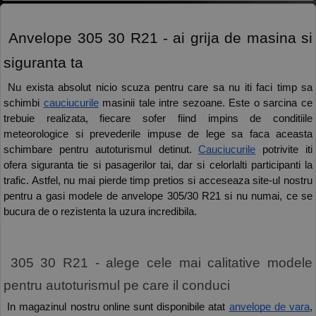
 Anvelope 305 30 R21 - ai grija de masina si 
siguranta ta 
 Nu exista absolut nicio scuza pentru care sa nu iti faci timp sa 
schimbi 
cauciucurile
 masinii tale intre sezoane. Este o sarcina ce 
trebuie realizata, fiecare sofer fiind impins de conditiile 
meteorologice si prevederile impuse de lege sa faca aceasta 
schimbare pentru autoturismul detinut. 
Cauciucurile
 potrivite iti 
ofera siguranta tie si pasagerilor tai, dar si celorlalti participanti la 
trafic. Astfel, nu mai pierde timp pretios si acceseaza site-ul nostru 
pentru a gasi modele de anvelope 305/30 R21 si nu numai, ce se 
bucura de o rezistenta la uzura incredibila. 
 305 30 R21 - alege cele mai calitative modele 
pentru autoturismul pe care il conduci 
 In magazinul nostru online sunt disponibile atat 
anvelope de vara
, 