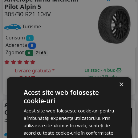
Pilot Alpin 5
305/30 R21 104V
Turisme
Consum
C
Aderenta
B
Zgomot
A
71 dB
Livrare gratuită *
In stoc - 4 buc
2417
livrare 2/3 zile
RON
×
4
2537 RON
Adauga in cos
4
%
Discount
Acest site web folosește
cookie-uri
Anvelope vara Continental
Vara
Acest site web folosește cookie-uri pentru
Csc 7
a îmbunătăți experiența utilizatorului. Prin
305/30 R21 104Y
DOT 23
utilizarea site-ului nostru web, sunteți de
acord cu toate cookie-urile în conformitate
Turisme