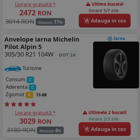
Livrare gratuită *
Ultima bucata!
2472
livrare 5/7 zile
RON
4
3014 RON
Adauga in cos
17
%
Discount
Anvelope iarna Michelin
Iarna
Pilot Alpin 5
305/30 R21 104W
DOT 24
Turisme
Consum
C
Aderenta
C
Zgomot
B
73 dB
Livrare gratuită *
Ultimele 2 bucati!
3029
livrare 2/3 zile
RON
4
3180 RON
Adauga in cos
4
%
Discount