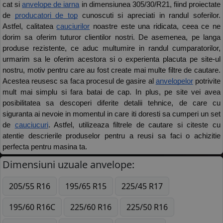
cat si 
anvelope de iarna
 in dimensiunea 305/30/R21, fiind proiectate 
de 
producatori de top
 cunoscuti si apreciati in randul soferilor. 
Astfel, calitatea 
cauciurilor
 noastre este una ridicata, ceea ce ne 
dorim sa oferim tuturor clientilor nostri. De asemenea, pe langa 
produse rezistente, ce aduc multumire in randul cumparatorilor, 
urmarim sa le oferim acestora si o experienta placuta pe site-ul 
nostru, motiv pentru care au fost create mai multe filtre de cautare. 
Acestea reusesc sa faca procesul de gasire al 
anvelopelor
 potrivite 
mult mai simplu si fara batai de cap. In plus, pe site vei avea 
posibilitatea sa descoperi diferite detalii tehnice, de care cu 
siguranta ai nevoie in momentul in care iti doresti sa cumperi un set 
de 
cauciucuri
. Astfel, utilizeaza filtrele de cautare si citeste cu 
atentie descrierile produselor pentru a reusi sa faci o achizitie 
perfecta pentru masina ta.
Dimensiuni uzuale anvelope:
205/55 R16
195/65 R15
225/45 R17
195/60 R16C
225/60 R16
225/50 R16