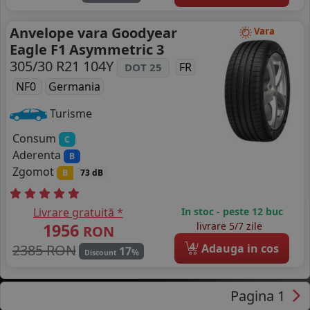
Anvelope vara Goodyear
Vara
Eagle F1 Asymmetric 3
305/30 R21 104Y
FR
DOT 25
NF0
Germania
Turisme
Consum
C
Aderenta
B
Zgomot
B
73 dB
Livrare gratuită *
In stoc - peste 12 buc
1956
livrare 5/7 zile
RON
4
2385 RON
Adauga in cos
17
%
Discount
Pagina 1