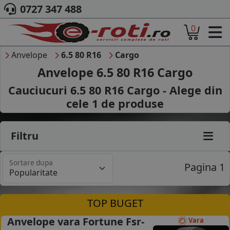
0727 347 488
0
ACASA
DESPRE NOI
Anvelope
6.5 80 R16
Cargo
ANVELOPE
Anvelope 6.5 80 R16 Cargo
AUTO
Cauciucuri 6.5 80 R16 Cargo - Alege din
CAMION
cele
1
de produse
MOTO
AGROINDUSTRIALE
CAUTARE DUPA
Filtru
DIMENSIUNI
PRODUCATORI ANVELOPE
Sortare dupa
MARCA AUTO
Pagina 1
BLOG
B2B - COLABORARE COMPANII
TOP BUGET
CONT
Anvelope vara Fortune Fsr-
Vara
CONTACT