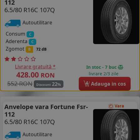
112
6.5/80 R16C 107Q
COS (
0 PRODUSE
)
Autoutilitare
Consum
C
Aderenta
C
Zgomot
B
72 dB
Livrare gratuită *
In stoc - 7 buc
428.00
livrare 2/3 zile
RON
552 RON
4
Adauga in cos
22
%
Discount
Anvelope vara Fortune Fsr-
Vara
112
6.5/80 R16C 107Q
Autoutilitare