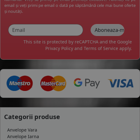
email și veți primi pe email o dată pe săptămână cele mai bune oferte
și noutăți.
This site is protected by reCAPTCHA and the Google
Privacy Policy
and
Terms of Service
apply.
Categorii produse
Anvelope Vara
Anvelope Iarna