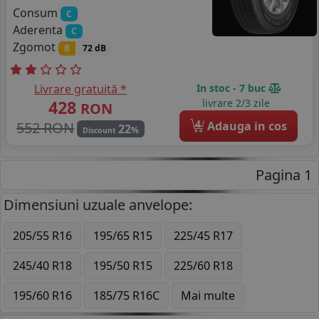
Consum
C
Aderenta
C
Zgomot
B
72 dB
Livrare gratuită *
In stoc - 7 buc
428
livrare 2/3 zile
RON
4
552 RON
Adauga in cos
22
%
Discount
Pagina 1
Dimensiuni uzuale anvelope:
205/55 R16
195/65 R15
225/45 R17
245/40 R18
195/50 R15
225/60 R18
195/60 R16
185/75 R16C
Mai multe