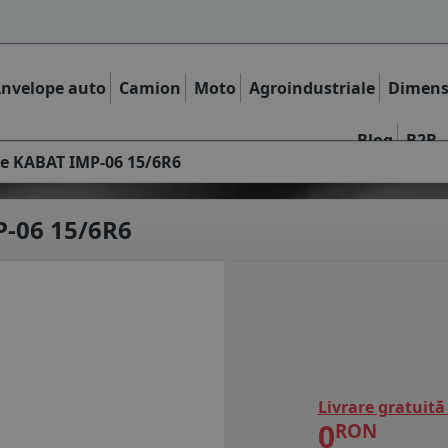
nvelope auto
Camion
Moto
Agroindustriale
Dimens
Blog
B2B
le KABAT IMP-06 15/6R6
-06 15/6R6
Livrare gratuită
0
RON