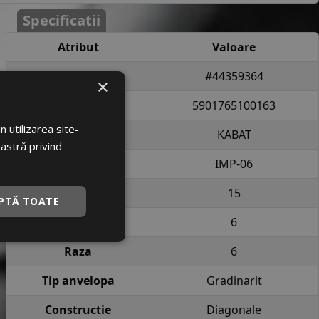
Specificatii
Atribut
Valoare
Cod produs
#44359364
×
EAN
5901765100163
 utilizarea site-
Brand
KABAT
oastră privind
Profil
IMP-06
Latime
15
PTĂ TOATE
Inaltime
6
Raza
6
Tip anvelopa
Gradinarit
Constructie
Diagonale