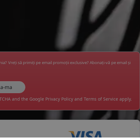
ânia? Vreți să primiți pe email promoții exclusive? Abonați-vă pe email și
APTCHA and the Google
Privacy Policy
and
Terms of Service
apply.