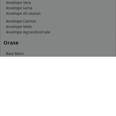
Anvelope Vara
Anvelope Iarna
Anvelope All season
Anvelope Camion
Anvelope Moto
Anvelope Agroindustriale
Orase
Baia Mare
Satu Mare
Botosani
mai multe
Dimensiuni uzuale
175/65 R14
185/65 R15
195/65 R15
mai multe