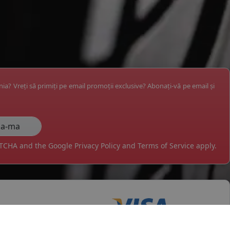
ânia? Vreți să primiți pe email promoții exclusive? Abonați-vă pe email și
APTCHA and the Google
Privacy Policy
and
Terms of Service
apply.