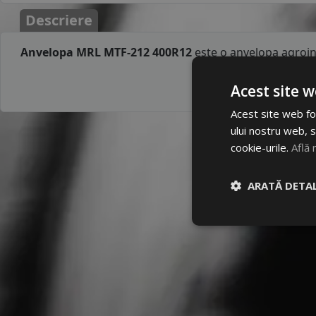
Descriere
Anvelopa MRL MTF-212 400R12
este o anvelopa agroin
Acest site w
Acest site web fol
ului nostru web, s
cookie-urile.
Află 
ARATĂ DETAL