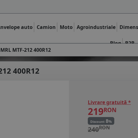
nvelope auto
Camion
Moto
Agroindustriale
Dimens
Blog
B2B
e MRL MTF-212 400R12
212 400R12
Livrare gratuită *
219
RON
8
%
Discount
RON
240