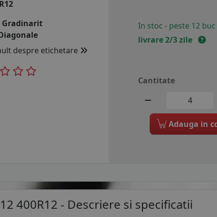
 R12
:
Gradinarit
In stoc - peste 12 buc
Diagonale
livrare 2/3 zile
mult despre etichetare
Cantitate
Adauga in c
12 400R12
- Descriere si specificatii