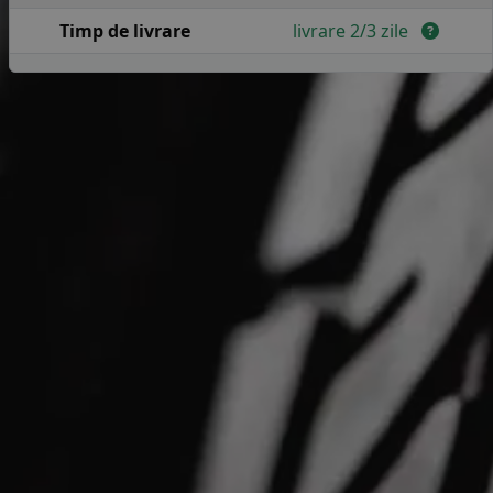
Timp de livrare
livrare 2/3 zile