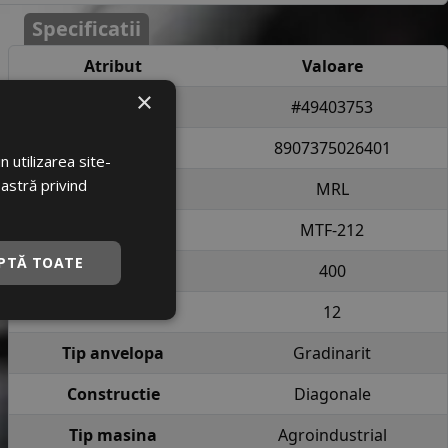
Specificatii
Atribut
Valoare
×
Cod produs
#49403753
EAN
8907375026401
 utilizarea site-
oastră privind
Brand
MRL
Profil
MTF-212
PTĂ TOATE
Latime
400
Raza
12
Tip anvelopa
Gradinarit
Constructie
Diagonale
Tip masina
Agroindustrial