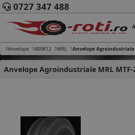
0727 347 488
A
Anvelope
400R12
MRL
Anvelope Agroindustrial
Anvelope Agroindustriale
MRL MTF-