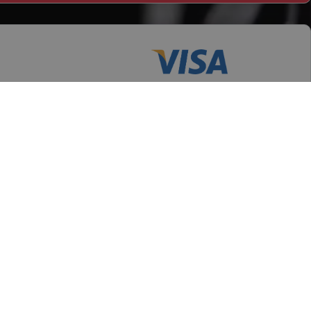
tii
Servicii clienti
testi
Cerere retur
raiova
Cerere garantie
i
Certificat garantie
Garantii
datelor personale
Contul meu
pida
Newsletter
e confidentialitate
Solicitare de date personale GDPR
 conditii
Solicitare stergere cont GDPR
 etichetare
B2B - Revanzare