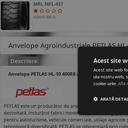
MRL
MFL-437
400/0 R8 0
Anvelope Agroindustriale
PETLAS HL
Acest site w
Descriere
Acest site web fol
Anvelopa PETLAS HL-10 400R8
este o anvelopa agroind
ului nostru web, s
cookie-urile.
Află 
ARATĂ DETAL
PETLAS este un producător de anvelope din Turcia, cu o ist
dezvoltată, incluzând fabrici moderne și mii de angajați 
pentru autoturisme, vehicule comerciale, utilaje agricole și
tehnologică diversificată. PETLAS se diferențiază prin robu