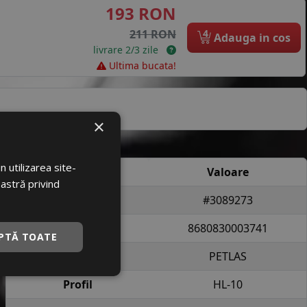
193 RON
4
211 RON
Adauga in cos
livrare 2/3 zile
Ultima bucata!
×
Specificatii
 utilizarea site-
Atribut
Valoare
oastră privind
Cod produs
#3089273
EAN
8680830003741
PTĂ TOATE
Brand
PETLAS
Profil
HL-10