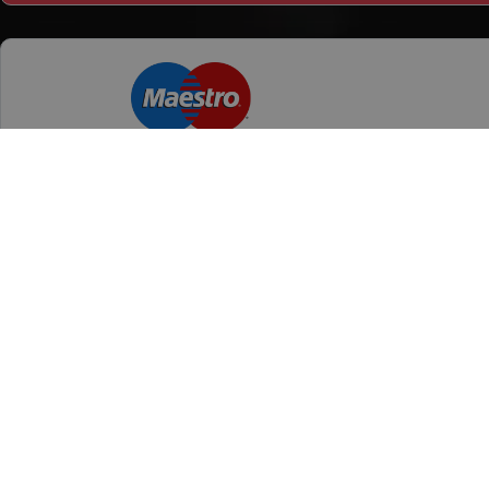
Categorii produse
Orase
Anvelope Vara
Oradea
Anvelope Iarna
Drobeta Turnu Severin
Anvelope All season
Bucuresti
mai multe
Anvelope Camion
Anvelope Moto
Dimensiuni uzua
Anvelope Agroindustriale
175/65 R14
185/65 R15
195/65 R15