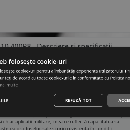
-10 400R8
- Descriere si specificatii
eb folosește cookie-uri
osește cookie-uri pentru a îmbunătăți experiența utilizatorului. Prin
ustriala.
unteți de acord cu toate cookie-urile în conformitate cu Politica n
mai multe
IILE
REFUZĂ TOT
ACCE
orie solidă și o infrastructură industrială bine
specializați. Compania produce o gamă variată de anvelope
 chiar aplicații militare, ceea ce reflectă capacitatea sa
stețea produselor sale și prin rezistența în condiții