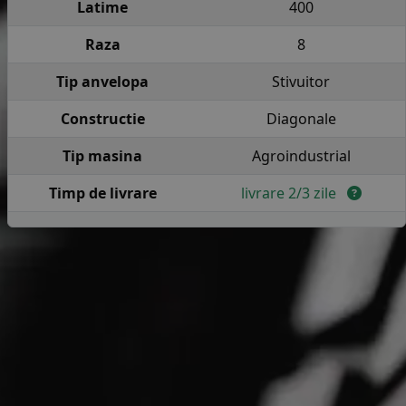
Latime
400
Raza
8
Tip anvelopa
Stivuitor
Constructie
Diagonale
Tip masina
Agroindustrial
Timp de livrare
livrare 2/3 zile