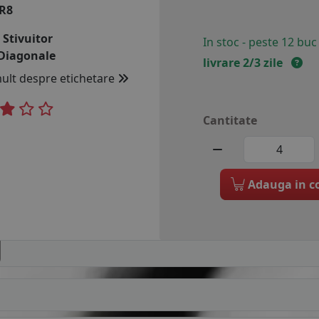
 R8
:
Stivuitor
In stoc - peste 12 buc
Diagonale
livrare 2/3 zile
mult despre etichetare
Cantitate
Adauga in c