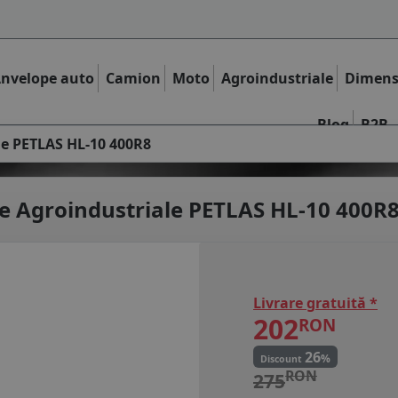
nvelope auto
Camion
Moto
Agroindustriale
Dimens
Blog
B2B
le PETLAS HL-10 400R8
e Agroindustriale
PETLAS HL-10 400R
Livrare gratuită *
202
RON
26
%
Discount
RON
275