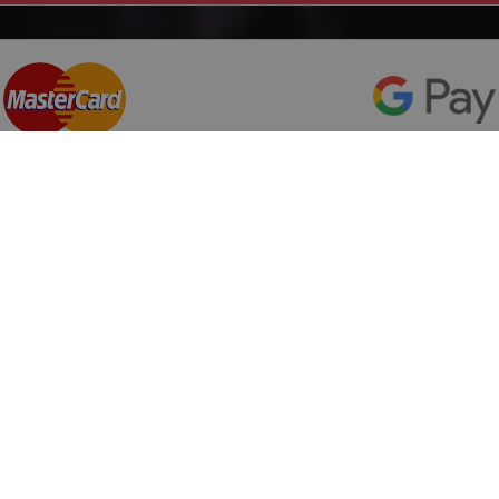
Top producatori
Informa
Service Pi
Michelin
Service C
Continental
Despre no
Goodyear
ANPC
mai multe
Protectia 
Livrare ra
le
Marca auto
Politica d
Termeni si
DACIA
Informatii
AUDI
Blog
BMW
Contact