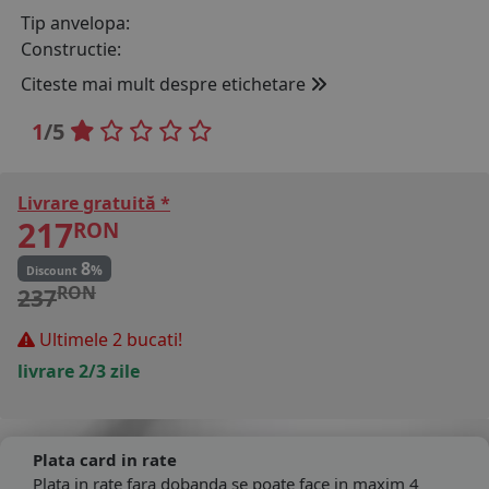
Tip anvelopa:
COS (
0 PRODUSE
)
Constructie:
Citeste mai mult despre etichetare
1
/5
Livrare gratuită *
217
RON
8
%
Discount
RON
237
Ultimele 2 bucati!
livrare 2/3 zile
Plata card in rate
Plata in rate fara dobanda se poate face in maxim 4