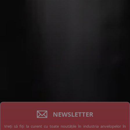
NEWSLETTER
Vreți să fiți la curent cu toate noutățile în industria anvelopelor în