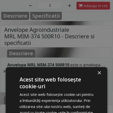
Adauga in cos
Descriere
Specificatii
Anvelope Agroindustriale
MRL MIM-374 500R10
- Descriere si
specificatii
Descriere
Anvelopa MRL MIM-374 500R10
este o anvelopa
agroindustriala.
×
Acest site web folosește
cookie-uri
Acest site web folosește cookie-uri pentru
Specificatii
a îmbunătăți experiența utilizatorului. Prin
utilizarea site-ului nostru web, sunteți de
Atribut
Valoare
acord cu toate cookie-urile în conformitate