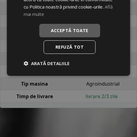
cu Politica noastră privind cookie-urile.
Află
Cod produs
#19407098
mai multe
EAN
8907375028986
ACCEPTĂ TOATE
Brand
MRL
Profil
MIM-374
REFUZĂ TOT
Latime
500
ARATĂ DETALIILE
Raza
10
Tip masina
Agroindustrial
Timp de livrare
livrare 2/3 zile