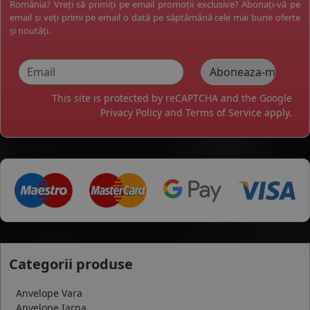
România? Vreți să primiți pe email promoții exclusive? Abonați-vă pe
email și veți primi pe email o dată pe săptămână cele mai bune oferte
și noutăți.
This site is protected by reCAPTCHA and the Google
Privacy Policy
and
Terms of Service
apply.
Categorii produse
Anvelope Vara
Anvelope Iarna