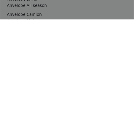
Anvelope All season
Anvelope Camion
Anvelope Moto
Anvelope Agroindustriale
Orase
Timisoara
Oradea
Deva
mai multe
Dimensiuni uzuale
175/65 R14
185/65 R15
195/65 R15
mai multe
Top producatori