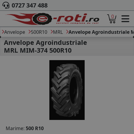
0727 347 488
0
ACASA
DESPRE NOI
Anvelope
500R10
MRL
Anvelope Agroindustriale 
ANVELOPE
Anvelope Agroindustriale
AUTO
MRL MIM-374 500R10
CAMION
MOTO
AGROINDUSTRIALE
CAUTARE DUPA
DIMENSIUNI
PRODUCATORI ANVELOPE
MARCA AUTO
BLOG
B2B - COLABORARE COMPANII
CONT
Marime:
500 R10
CONTACT