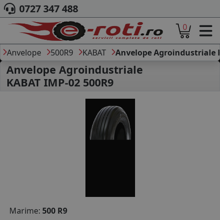
0727 347 488
0
ACASA
DESPRE NOI
Anvelope
500R9
KABAT
Anvelope Agroindustriale
ANVELOPE
Anvelope Agroindustriale
AUTO
KABAT IMP-02 500R9
CAMION
MOTO
AGROINDUSTRIALE
CAUTARE DUPA
DIMENSIUNI
PRODUCATORI ANVELOPE
MARCA AUTO
BLOG
B2B - COLABORARE COMPANII
CONT
Marime:
500 R9
CONTACT