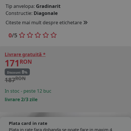
Tip anvelopa:
Gradinarit
COS (
0 PRODUSE
)
Constructie:
Diagonale
Citeste mai mult despre etichetare
0
/5
Livrare gratuită *
171
RON
8
%
Discount
RON
187
In stoc - peste 12 buc
livrare 2/3 zile
Plata card in rate
Plata in rate fara dobanda se poate face in maxim 4