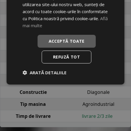
utilizarea site-ului nostru web, sunteți de
Cod produs
#44650933
acord cu toate cookie-urile în conformitate
cu Politica noastră privind cookie-urile.
Află
EAN
5901765100125
mai multe
Brand
KABAT
ACCEPTĂ TOATE
Profil
IMP-02
Latime
500
REFUZĂ TOT
Raza
9
ARATĂ DETALIILE
Tip anvelopa
Gradinarit
Constructie
Diagonale
Tip masina
Agroindustrial
Timp de livrare
livrare 2/3 zile