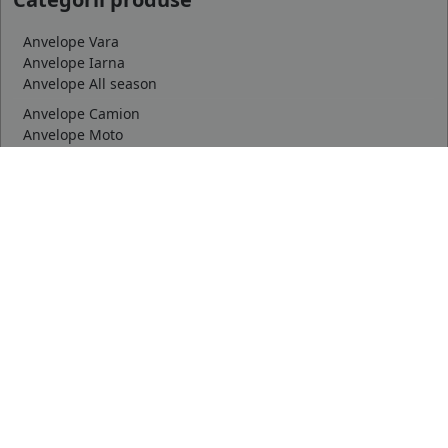
Anvelope Vara
Anvelope Iarna
Anvelope All season
Anvelope Camion
Anvelope Moto
Anvelope Agroindustriale
Orase
Deva
Buzau
Bacau
mai multe
Dimensiuni uzuale
175/65 R14
185/65 R15
195/65 R15
mai multe