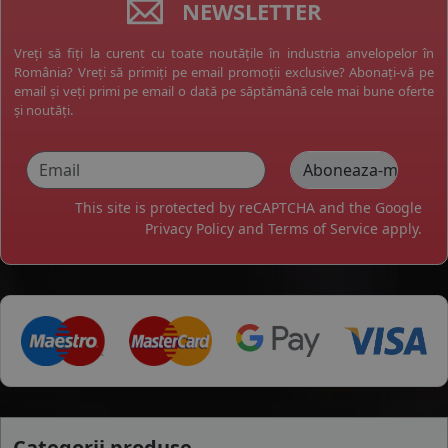
NEWSLETTER
Vreți să fiți la curent cu toate noutățile în industria anvelopelor în
România? Vreți să primiți pe email promoții exclusive? Abonați-vă pe
email și veți primi pe email o dată pe săptămână cele mai bune oferte
și noutăți.
This site is protected by reCAPTCHA and the Google
Privacy Policy
and
Terms of Service
apply.
Categorii produse