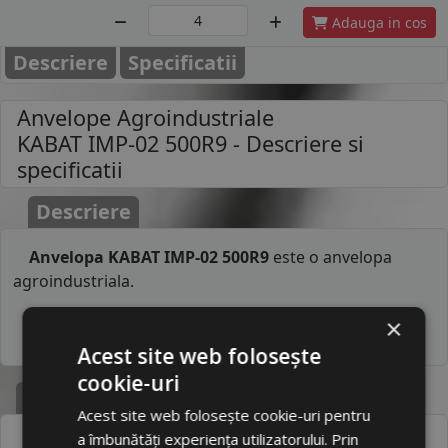
Adauga in cos
Descriere
Specificatii
Anvelope Agroindustriale
KABAT IMP-02 500R9
- Descriere si
specificatii
Descriere
Anvelopa KABAT IMP-02 500R9
este o anvelopa
agroindustriala.
×
Acest site web folosește
cookie-uri
Specificatii
Acest site web folosește cookie-uri pentru
Atribut
Valoare
a îmbunătăți experiența utilizatorului. Prin