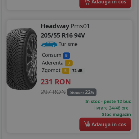
Adauga in cos
Headway
Pms01
205/55 R16 94V
Turisme
Consum
B
Aderenta
D
Zgomot
B
72 dB
231
RON
297 RON
22
%
Discount
In stoc - peste 12 buc
livrare 24/48 ore
Stoc magazin
4
Adauga in cos