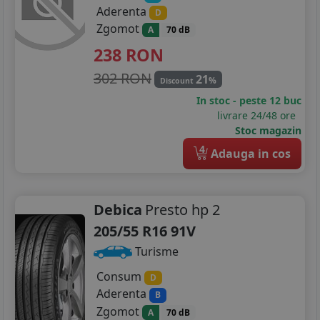
Aderenta
D
Zgomot
A
70 dB
238
RON
302 RON
21
%
Discount
In stoc - peste 12 buc
livrare 24/48 ore
Stoc magazin
4
Adauga in cos
Debica
Presto hp 2
205/55 R16 91V
Turisme
Consum
D
Aderenta
B
Zgomot
A
70 dB