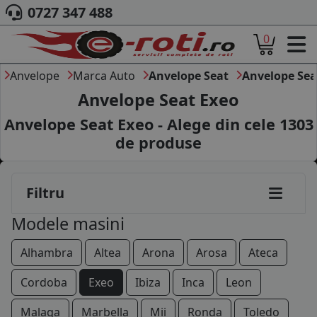
0727 347 488
0
ACASA
DESPRE NOI
Anvelope
Marca Auto
Anvelope Seat
Anvelope Sea
ANVELOPE
Anvelope Seat Exeo
AUTO
Anvelope Seat Exeo - Alege din cele
1303
CAMION
de produse
MOTO
AGROINDUSTRIALE
CAUTARE DUPA
Filtru
DIMENSIUNI
PRODUCATORI ANVELOPE
Modele masini
MARCA AUTO
BLOG
Alhambra
Altea
Arona
Arosa
Ateca
B2B - COLABORARE COMPANII
Cordoba
Exeo
Ibiza
Inca
Leon
CONT
Malaga
Marbella
Mii
Ronda
Toledo
CONTACT