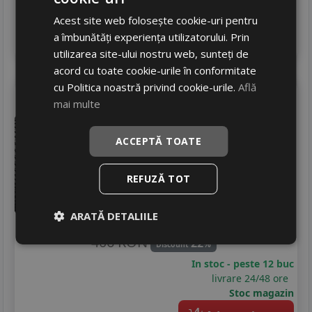
livrare 24/48 ore
Stoc magazin
Acest site web folosește cookie-uri pentru
4
a îmbunătăți experiența utilizatorului. Prin
Adauga in cos
utilizarea site-ului nostru web, sunteți de
acord cu toate cookie-urile în conformitate
cu Politica noastră privind cookie-urile.
Află
Laufenn
Lh71 g fit 4s
mai multe
205/55 R16 91H
Turisme
ACCEPTĂ TOATE
Consum
D
Aderenta
REFUZĂ TOT
B
Zgomot
B
72 dB
315
RON
ARATĂ DETALIILE
406 RON
22
%
Discount
In stoc - peste 12 buc
livrare 24/48 ore
Stoc magazin
4