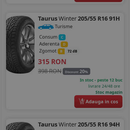
Taurus
Winter
205/55 R16 91H
Turisme
Consum
C
Aderenta
D
Zgomot
B
72 dB
315
RON
398 RON
20
%
Discount
In stoc - peste 12 buc
livrare 24/48 ore
Stoc magazin
4
Adauga in cos
Taurus
Winter
205/55 R16 94H