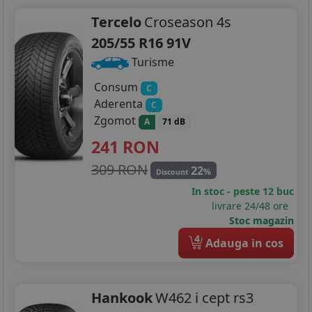
Tercelo
Croseason 4s
205/55 R16 91V
Turisme
Consum
C
Aderenta
C
Zgomot
A
71 dB
241
RON
309 RON
22
%
Discount
In stoc - peste 12 buc
livrare 24/48 ore
Stoc magazin
4
Adauga in cos
Hankook
W462 i cept rs3