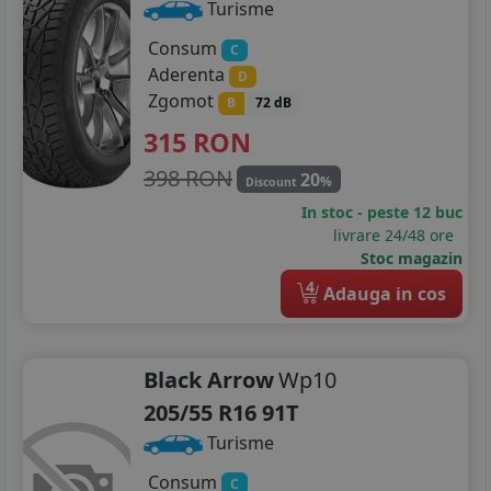
Turisme
Consum
C
Aderenta
D
Zgomot
B
72 dB
315
RON
398 RON
20
%
Discount
In stoc - peste 12 buc
livrare 24/48 ore
Stoc magazin
4
Adauga in cos
Black Arrow
Wp10
205/55 R16 91T
Turisme
Consum
C