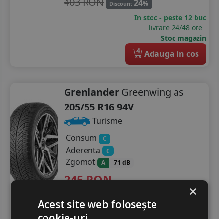
403 RON
24
%
Discount
In stoc - peste 12 buc
livrare 24/48 ore
Stoc magazin
4
Adauga in cos
Grenlander
Greenwing as
205/55 R16 94V
Turisme
Consum
C
Aderenta
C
Zgomot
A
71 dB
245
RON
×
381 RON
35
%
Discount
Acest site web folosește
In stoc - peste 12 buc
cookie-uri