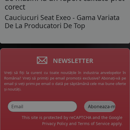
corect
Cauciucuri Seat Exeo - Gama Variata
De La Producatori De Top
NEWSLETTER
Vreți să fiți la curent cu toate noutățile în industria anvelopelor în
România? Vreți să primiți pe email promoții exclusive? Abonați-vă pe
email și veți primi pe email o dată pe săptămână cele mai bune oferte
și noutăți.
This site is protected by reCAPTCHA and the Google
Privacy Policy
and
Terms of Service
apply.