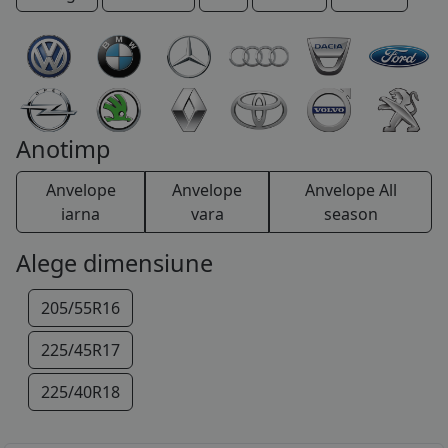
COS (
0 PRODUSE
)
Anotimp
Anvelope
Anvelope
Anvelope All
iarna
vara
season
Alege dimensiune
205/55R16
225/45R17
225/40R18