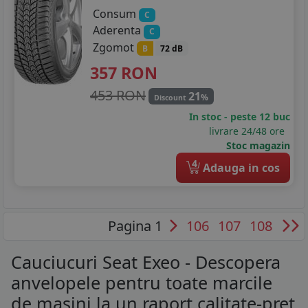
Consum
C
Aderenta
C
Zgomot
B
72 dB
357
RON
453 RON
21
%
Discount
In stoc - peste 12 buc
livrare 24/48 ore
Stoc magazin
4
Adauga in cos
Pagina 1
106
107
108
Cauciucuri Seat Exeo - Descopera
anvelopele pentru toate marcile
de masini la un raport calitate-pret