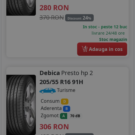
280
RON
370 RON
24
%
Discount
In stoc - peste 12 buc
livrare 24/48 ore
Stoc magazin
4
Adauga in cos
Debica
Presto hp 2
205/55 R16 91H
Turisme
Consum
D
Aderenta
B
Zgomot
A
70 dB
306
RON