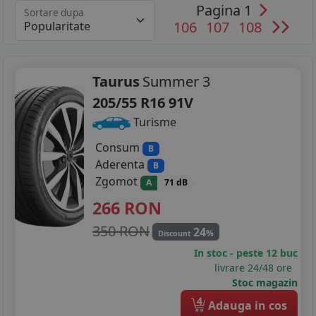
Pagina 1
Sortare dupa
106
107
108
Taurus
Summer 3
205/55 R16 91V
Turisme
Consum
B
Aderenta
B
Zgomot
A
71 dB
266
RON
350 RON
24
%
Discount
In stoc - peste 12 buc
livrare 24/48 ore
Stoc magazin
4
Adauga in cos