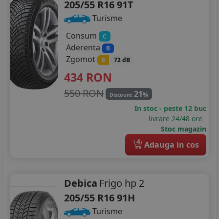
205/55 R16 91T
Turisme
Consum
C
Aderenta
B
Zgomot
B
72 dB
434
RON
550 RON
21
%
Discount
In stoc - peste 12 buc
livrare 24/48 ore
Stoc magazin
4
Adauga in cos
Debica
Frigo hp 2
205/55 R16 91H
Turisme