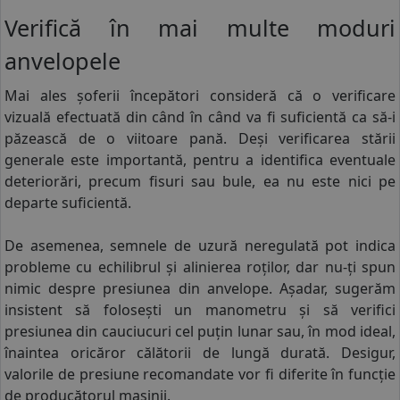
Verifică în mai multe moduri
COS (
0 PRODUSE
)
anvelopele
Mai ales șoferii începători consideră că o verificare
vizuală efectuată din când în când va fi suficientă ca să-i
păzească de o viitoare pană. Deși verificarea stării
generale este importantă, pentru a identifica eventuale
deteriorări, precum fisuri sau bule, ea nu este nici pe
departe suficientă.
De asemenea, semnele de uzură neregulată pot indica
probleme cu echilibrul și alinierea roților, dar nu-ți spun
nimic despre presiunea din
anvelope
. Așadar, sugerăm
insistent să folosești un manometru și să verifici
presiunea din cauciucuri cel puțin lunar sau, în mod ideal,
înaintea oricăror călătorii de lungă durată. Desigur,
valorile de presiune recomandate vor fi diferite în funcție
de producătorul mașinii.