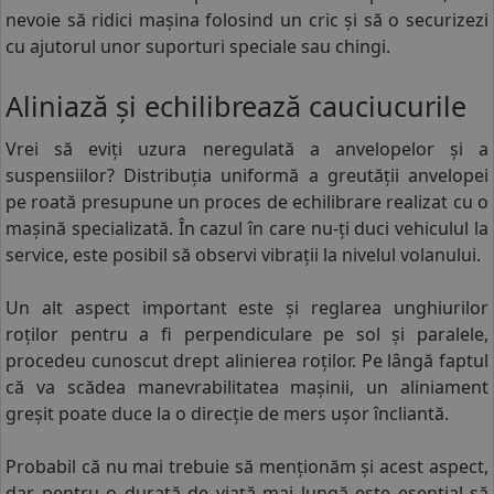
nevoie să ridici mașina folosind un cric și să o securizezi
cu ajutorul unor suporturi speciale sau chingi.
Aliniază și echilibrează cauciucurile
Vrei să eviți uzura neregulată a anvelopelor și a
suspensiilor? Distribuția uniformă a greutății anvelopei
pe roată presupune un proces de echilibrare realizat cu o
mașină specializată. În cazul în care nu-ți duci vehiculul la
service, este posibil să observi vibrații la nivelul volanului.
Un alt aspect important este și reglarea unghiurilor
roților pentru a fi perpendiculare pe sol și paralele,
procedeu cunoscut drept alinierea roților. Pe lângă faptul
că va scădea manevrabilitatea mașinii, un aliniament
greșit poate duce la o direcție de mers ușor încliantă.
Probabil că nu mai trebuie să menționăm și acest aspect,
dar pentru o durată de viață mai lungă este esențial să