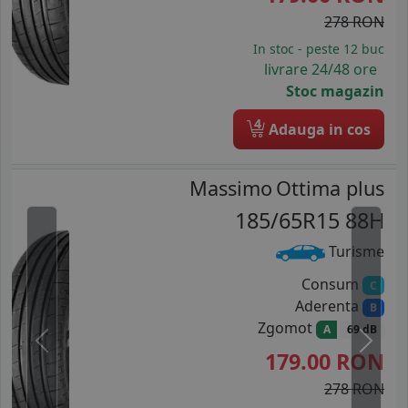
278 RON
In stoc - peste 12 buc
livrare 24/48 ore
Stoc magazin
4
Adauga in cos
Massimo
Ottima plus
185/65R15 88H
Turisme
Consum
C
Aderenta
B
Zgomot
A
69 dB
Previous
Next
179.00
RON
278 RON