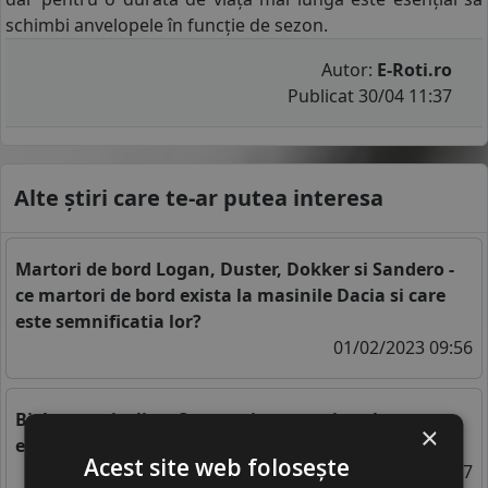
schimbi
anvelopele
în funcție de sezon.
Autor:
E-Roti.ro
Publicat 30/04 11:37
Alte știri care te-ar putea interesa
Martori de bord Logan, Duster, Dokker si Sandero -
ce martori de bord exista la masinile Dacia si care
este semnificatia lor?
01/02/2023 09:56
Bieleta antiruliu – Ce este si cum poti evalua starea
×
ei de functionare?
Acest site web folosește
24/10/2023 13:17