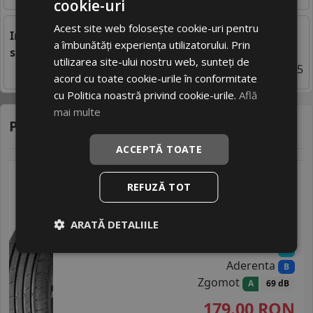
cookie-uri
Acest site web folosește cookie-uri pentru
Importanta presiunii corecte in anvelope pentru
a îmbunătăți experiența utilizatorului. Prin
siguranta si eficienta
utilizarea site-ului nostru web, sunteți de
24/03/2025 07:25
acord cu toate cookie-urile în conformitate
cu Politica noastră privind cookie-urile.
Află
mai multe
Produse recomandate
ACCEPTĂ TOATE
Massimo
Ottima plus
REFUZĂ TOT
185/65R15 88H
Turisme
ARATĂ DETALIILE
Consum
C
Aderenta
B
Zgomot
A
69 dB
179.00
RON