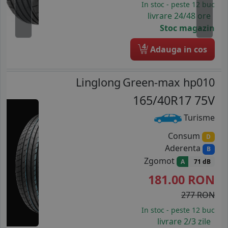
In stoc - peste 12 buc
livrare 24/48 ore
Stoc magazin
4
Adauga in cos
Linglong
Green-max hp010
165/40R17 75V
Turisme
Consum
D
Aderenta
B
Zgomot
A
71 dB
181.00
RON
277 RON
In stoc - peste 12 buc
livrare 2/3 zile