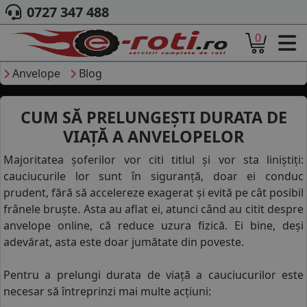
0727 347 488
0
ACASA
DESPRE NOI
Anvelope
Blog
ANVELOPE
AUTO
CUM SĂ PRELUNGEȘTI DURATA DE
CAMION
VIAȚĂ A ANVELOPELOR
MOTO
AGROINDUSTRIALE
Majoritatea șoferilor vor citi titlul și vor sta liniștiți:
CAUTARE DUPA
cauciucurile lor sunt în siguranță, doar ei conduc
DIMENSIUNI
prudent, fără să accelereze exagerat și evită pe cât posibil
PRODUCATORI ANVELOPE
frânele bruște. Asta au aflat ei, atunci când au citit despre
MARCA AUTO
anvelope online, că reduce uzura fizică. Ei bine, deși
BLOG
adevărat, asta este doar jumătate din poveste.
B2B - COLABORARE COMPANII
Pentru a prelungi durata de viață a cauciucurilor este
CONT
necesar să întreprinzi mai multe acțiuni:
CONTACT