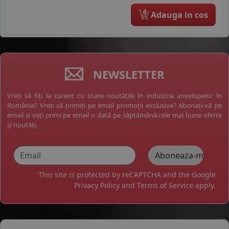
4
Adauga in cos
NEWSLETTER
Vreți să fiți la curent cu toate noutățile în industria anvelopelor în
România? Vreți să primiți pe email promoții exclusive? Abonați-vă pe
email și veți primi pe email o dată pe săptămână cele mai bune oferte
și noutăți.
This site is protected by reCAPTCHA and the Google
Privacy Policy
and
Terms of Service
apply.