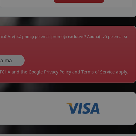
ânia? Vreți să primiți pe email promoții exclusive? Abonați-vă pe email și
APTCHA and the Google
Privacy Policy
and
Terms of Service
apply.