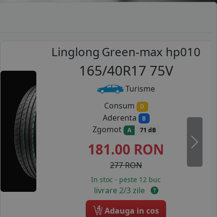
Linglong
Green-max hp010
165/40R17 75V
Turisme
Consum
D
Aderenta
B
Zgomot
A
71 dB
181.00
RON
Next
277 RON
In stoc - peste 12 buc
livrare 2/3 zile
4
Adauga in cos