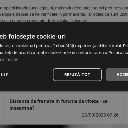
specti intotdeauna legea si, mai mult decat atat, sa pui pret pe sigurant
Anvelopele trebuie sa fie verificate in permanenta, iar odata ce sunt uzate
ta cu sumele prevazute de legislatia in vigoare. 
eb folosește cookie-uri
osește cookie-uri pentru a îmbunătăți experiența utilizatorului. Prin
unteți de acord cu toate cookie-urile în conformitate cu Politica n
mai multe
IILE
REFUZĂ TOT
ACCE
Distanta de franare in functie de viteza - ce
inseamna?
25/09/2023 07:26