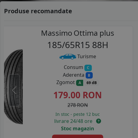
Produse recomandate
Massimo
Ottima plus
185/65R15 88H
Turisme
Consum
C
Aderenta
B
Zgomot
A
69 dB
179.00
RON
Previous
278 RON
In stoc - peste 12 buc
livrare 24/48 ore
Stoc magazin