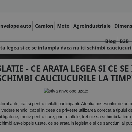
nvelope auto
Camion
Moto
Agroindustriale
Dimens
Blog
B2B
ata legea si ce se intampla daca nu iti schimbi cauciucuri
ATIE - CE ARATA LEGEA SI CE S
SCHIMBI CAUCIUCURILE LA TIMP
orul auto, cat si pentru ceilalti participanti. Atentia posesorilor de aut
 vedere tehnic, cat si in ceea ce priveste utilizarea corecta a tipului 
gatorie, motiv pentru care, printre altele, trebuie sa schimbi la timp c
imbi anvelopele uzate, ce se arata in legislatie si ce sanctiuni ai pu