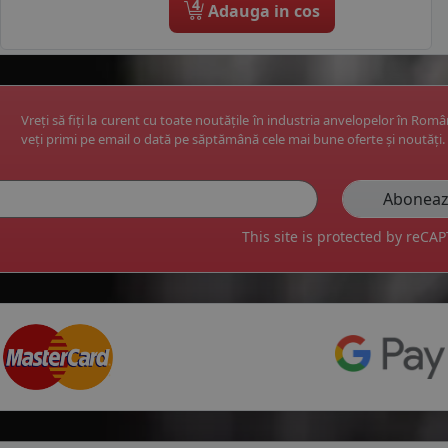
4
Adauga in cos
Vreți să fiți la curent cu toate noutățile în industria anvelopelor în Rom
veți primi pe email o dată pe săptămână cele mai bune oferte și noutăți.
This site is protected by reC