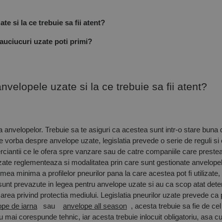
te si la ce trebuie sa fii atent?
cauciucuri uzate poti primi?
anvelopele uzate si la ce trebuie sa fii atent? 
a anvelopelor. Trebuie sa te asiguri ca acestea sunt intr-o stare buna d
te vorba despre anvelope uzate, legislatia prevede o serie de reguli si o
rciantii ce le ofera spre vanzare sau de catre companiile care prestea
te reglementeaza si modalitatea prin care sunt gestionate anvelopele u
a minima a profilelor pneurilor pana la care acestea pot fi utilizate, fa
sunt prevazute in legea pentru anvelope uzate si au ca scop atat dete
area privind protectia mediului. Legislatia pneurilor uzate prevede ca pro
ope de iarna
 sau
anvelope all season
, acesta trebuie sa fie de ce
u mai corespunde tehnic, iar acesta trebuie inlocuit obligatoriu, asa c