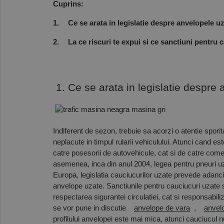
Cuprins:
1.
Ce se arata in legislatie despre anvelopele uza
2.
La ce riscuri te expui si ce sanctiuni pentru 
 1. Ce se arata in legislatie despre 
Indiferent de sezon, trebuie sa acorzi o atentie sporit
neplacute in timpul rularii vehiculului. Atunci cand es
catre posesorii de autovehicule, cat si de catre come
asemenea, inca din anul 2004, legea pentru pneuri uza
Europa, legislatia cauciucurilor uzate prevede adancime
anvelope uzate. Sanctiunile pentru cauciucuri uzate 
respectarea sigurantei circulatiei, cat si responsabiliz
se vor pune in discutie
anvelope de vara
,
anvel
profilului anvelopei este mai mica, atunci cauciucul n