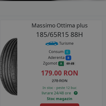
Massimo
Ottima plus
185/65R15 88H
Turisme
Consum
C
Aderenta
B
Zgomot
A
69 dB
179.00
RON
278 RON
In stoc - peste 12 buc
livrare 24/48 ore
Stoc magazin