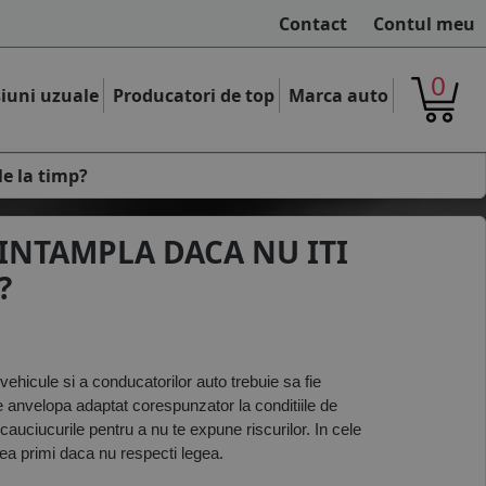
Contact
Contul meu
0
iuni uzuale
Producatori de top
Marca auto
le la timp?
E INTAMPLA DACA NU ITI
?
ovehicule si a conducatorilor auto trebuie sa fie 
de anvelopa adaptat corespunzator la conditiile de 
auciucurile pentru a nu te expune riscurilor. In cele 
tea primi daca nu respecti legea.