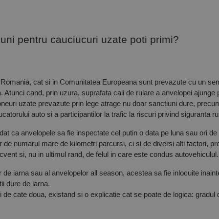
tiuni pentru cauciucuri uzate poti primi? 
 in Romania, cat si in Comunitatea Europeana sunt prevazute cu un sem
ta. Atunci cand, prin uzura, suprafata caii de rulare a anvelopei ajunge 
 pneuri uzate prevazute prin lege atrage nu doar sanctiuni dure, precum
orului auto si a participantilor la trafic la riscuri privind siguranta ru
at ca anvelopele sa fie inspectate cel putin o data pe luna sau ori de 
 de numarul mare de kilometri parcursi, ci si de diversi alti factori, 
cvent si, nu in ultimul rand, de felul in care este condus autovehiculul.
de iarna sau al anvelopelor all season, acestea sa fie inlocuite inain
tii dure de iarna.
 de cate doua, existand si o explicatie cat se poate de logica: gradul d