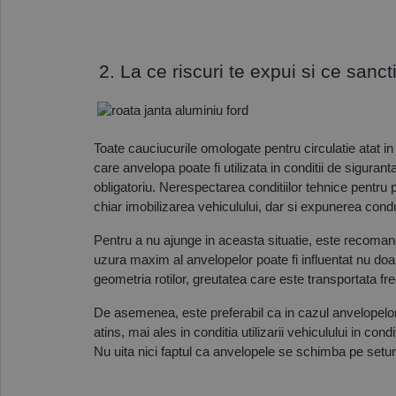
 2. La ce riscuri te expui si ce sanc
Toate cauciucurile omologate pentru circulatie atat
care anvelopa poate fi utilizata in conditii de siguran
obligatoriu. Nerespectarea conditiilor tehnice pentru
chiar imobilizarea vehiculului, dar si expunerea conducat
Pentru a nu ajunge in aceasta situatie, este recomand
uzura maxim al anvelopelor poate fi influentat nu doar
geometria rotilor, greutatea care este transportata fre
De asemenea, este preferabil ca in cazul anvelopelor 
atins, mai ales in conditia utilizarii vehiculului in condi
Nu uita nici faptul ca anvelopele se schimba pe seturi