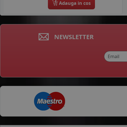
4
Adauga in cos
NEWSLETTER