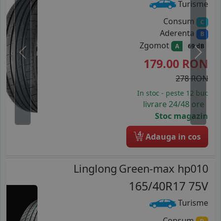
Turisme
Consum
C
Aderenta
B
Zgomot
A
69 dB
Previous
Next
179.00
RON
278 RON
In stoc - peste 12 buc
livrare 24/48 ore
Stoc magazin
4
Adauga in cos
Linglong
Green-max hp010
165/40R17 75V
Turisme
Consum