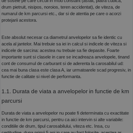
de sosele pe care circuli in mod constant (asfalt, piatra cubica, 
drum pietruit, nisipos, noroios, teren accidentat), de viteza, de 
numarul de km parcursi etc., dar si de atentia pe care o acorzi 
protejarii acestora.
Este absolut necesar ca diametrul anvelopelor sa fie identic cu 
acela al jantelor. Mai trebuie sa iei in calcul si indicele de viteza si 
indicele de sarcina: acestea nu trebuie sa fie depasite. Foarte 
importante sunt si clasele in care se incadreaza anvelopele, tinand 
cont de consumul de carburant si de aderenta la carosabilul ud: 
cea mai buna clasa este clasa A, iar urmatoarele scad progresiv, in 
functie de calitate si nivel de performanta.
1.1. Durata de viata a anvelopelor in functie de km 
parcursi
Durata de viata a anvelopelor nu poate fi determinata cu exactitate 
in functie de km parcursi, pentru ca aici intervin si alte variabile: 
conditiile de drum, tipul carosabilului, viteza etc. Insa, cu 
certitudine, dupa primii 5 ani in care au fost folosite, acestea ar 