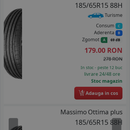
185/65R15 88H
Turisme
Consum
C
Aderenta
B
Zgomot
A
69 dB
179.00
RON
278 RON
In stoc - peste 12 buc
livrare 24/48 ore
Stoc magazin
4
Adauga in cos
Massimo
Ottima plus
185/65R15 88H