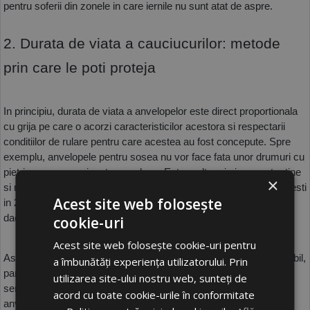
pentru soferii din zonele in care iernile nu sunt atat de aspre.
2. Durata de viata a cauciucurilor: metode 
prin care le poti proteja
In principiu, durata de viata a anvelopelor este direct proportionala 
cu grija pe care o acorzi caracteristicilor acestora si respectarii 
conditiilor de rulare pentru care acestea au fost concepute. Spre 
exemplu, anvelopele pentru sosea nu vor face fata unor drumuri cu 
pietris sau cu noroi pe termen lung. Este mult mai sigur pentru tine 
×
si mult mai eficient, inclusiv din perspectiva financiara, sa investesti 
Acest site web folosește
in 2-3 tipuri de anvelope speciale, pentru conditii diferite de drum, 
daca traseele tale sunt mai lungi si mai diversificate.
cookie-uri
Acest site web folosește cookie-uri pentru
Asadar, adecvarea este cuvantul de ordine. De la tipul de carosabil, 
a îmbunătăți experiența utilizatorului. Prin
pana la perioadele din an in care conditiile meteo se modifica 
utilizarea site-ului nostru web, sunteți de
semnificativ, totul trebuie luat in calcul. Gradul de uzura al 
acord cu toate cookie-urile în conformitate
anvelopelor ar trebui sa fie evaluat periodic, dupa primii 5 ani de 