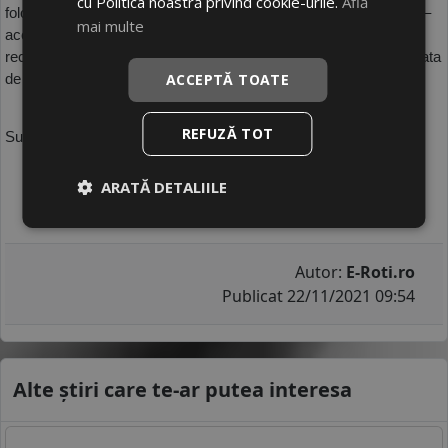
cu Politica noastră privind cookie-urile.
Află
folosire. Acorda atentie, de asemenea, aliniamentului si presiunii – 
mai multe
acestea trebuie sa fie perfect echilibrate si sa nu depaseasca 
recomandarile producatorului. Astfel, vei reusi sa prelungesti durata 
ACCEPTĂ TOATE
de viata a anvelopelor tale si vei putea circula in siguranta.
REFUZĂ TOT
Sursa foto: Pixabay.com
ARATĂ DETALIILE
Autor:
E-Roti.ro
Publicat 22/11/2021 09:54
Alte știri care te-ar putea interesa