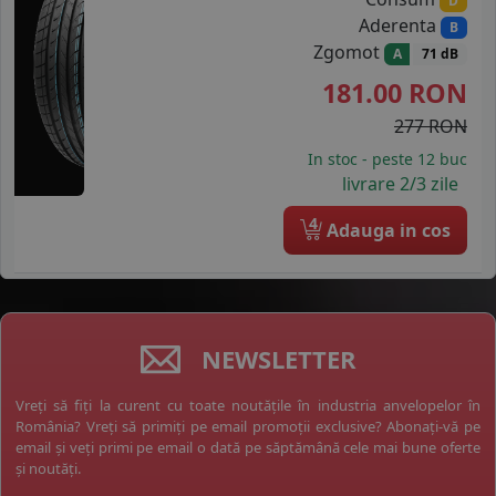
D
Aderenta
B
Zgomot
A
71 dB
181.00
RON
277 RON
In stoc - peste 12 buc
livrare 2/3 zile
4
Adauga in cos
NEWSLETTER
Vreți să fiți la curent cu toate noutățile în industria anvelopelor în
România? Vreți să primiți pe email promoții exclusive? Abonați-vă pe
email și veți primi pe email o dată pe săptămână cele mai bune oferte
și noutăți.