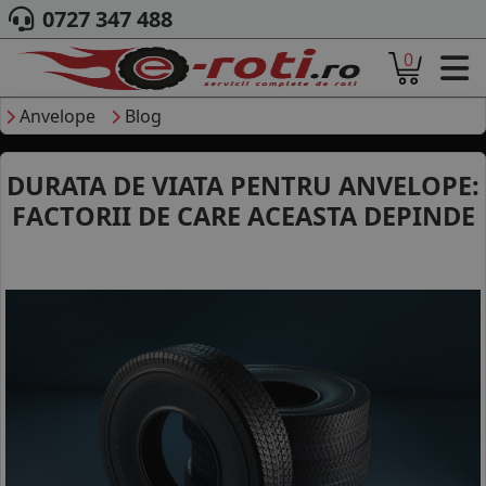
0727 347 488
0
ACASA
DESPRE NOI
Anvelope
Blog
ANVELOPE
AUTO
DURATA DE VIATA PENTRU ANVELOPE:
CAMION
FACTORII DE CARE ACEASTA DEPINDE
MOTO
AGROINDUSTRIALE
CAUTARE DUPA
DIMENSIUNI
PRODUCATORI ANVELOPE
MARCA AUTO
BLOG
B2B - COLABORARE COMPANII
CONT
CONTACT