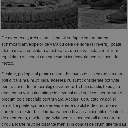
De asemenea, trebuie sa tii cont si de faptul ca amanarea 
schimbarii anvelopelor de vara cu cele de iarna (si invers), poate 
afecta durata de viata a acestora. Uzura se va instala mult mai 
rapid daca vei circula cu cauciucuri inadecvate pentru conditiile 
meteo.
Desigur, poti opta si pentru un set de 
anvelope all season
, cu care 
poti circula mai mult, insa, acestea nu sunt considerate potrivite 
pentru conditiile meteorologice exteme. Trebuie sa stii, totusi, ca 
acestea nu vor putea atinge in sezonul cald aceleasi performante 
precum cele speciale pentru vara. Acelasi lucru este valabil si 
iarna. Se poate spune ca aceasta este o solutie de compromis, 
care te scuteste de schimbarea periodica a cauciucurilor. Poate fi, 
de asemenea, o solutie potrivita pentru conducatorii auto care nu 
circula foarte mult pe distante mari si in conditii de drum diferite sau 