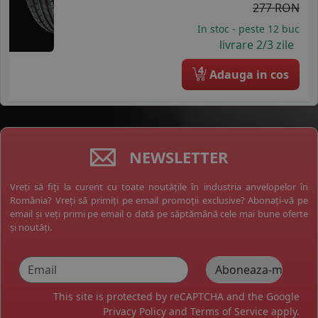
277 RON
In stoc - peste 12 buc
livrare 2/3 zile
4
Adauga in cos
NEWSLETTER
Vreți să fiți la curent cu toate noutățile în industria anvelopelor în
România? Vreți să primiți pe email promoții exclusive? Abonați-vă pe
email și veți primi pe email o dată pe săptămână cele mai bune oferte
și noutăți.
This site is protected by reCAPTCHA and the Google
Privacy Policy
and
Terms of Service
apply.