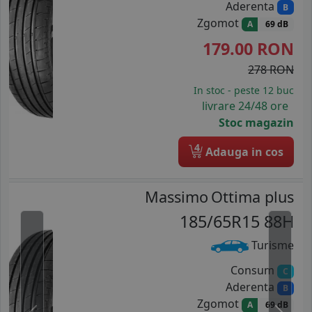
Aderenta
B
Zgomot
A
69 dB
179.00
RON
278 RON
In stoc - peste 12 buc
livrare 24/48 ore
Stoc magazin
4
Adauga in cos
Massimo
Ottima plus
185/65R15 88H
Turisme
Consum
C
Aderenta
B
Zgomot
A
69 dB