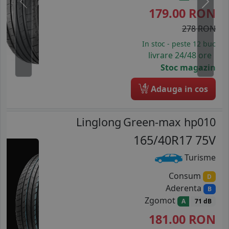
Previous
Next
179.00
RON
278 RON
In stoc - peste 12 buc
livrare 24/48 ore
Stoc magazin
4
Adauga in cos
Linglong
Green-max hp010
165/40R17 75V
Turisme
Consum
D
Aderenta
B
Zgomot
A
71 dB
181.00
RON