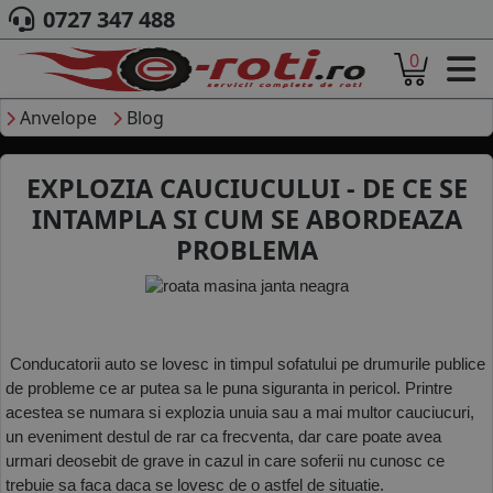
0727 347 488
0
ACASA
DESPRE NOI
Anvelope
Blog
ANVELOPE
AUTO
EXPLOZIA CAUCIUCULUI - DE CE SE
CAMION
INTAMPLA SI CUM SE ABORDEAZA
MOTO
PROBLEMA
AGROINDUSTRIALE
CAUTARE DUPA
DIMENSIUNI
PRODUCATORI ANVELOPE
MARCA AUTO
 Conducatorii auto se lovesc in timpul sofatului pe drumurile publice 
BLOG
de probleme ce ar putea sa le puna siguranta in pericol. Printre 
acestea se numara si explozia unuia sau a mai multor cauciucuri, 
B2B - COLABORARE COMPANII
un eveniment destul de rar ca frecventa, dar care poate avea 
CONT
urmari deosebit de grave in cazul in care soferii nu cunosc ce 
trebuie sa faca daca se lovesc de o astfel de situatie. 
CONTACT