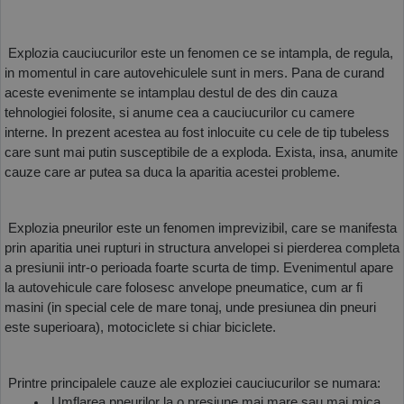
 Explozia cauciucurilor este un fenomen ce se intampla, de regula, 
in momentul in care autovehiculele sunt in mers. Pana de curand 
aceste evenimente se intamplau destul de des din cauza 
tehnologiei folosite, si anume cea a cauciucurilor cu camere 
interne. In prezent acestea au fost inlocuite cu cele de tip tubeless 
care sunt mai putin susceptibile de a exploda. Exista, insa, anumite 
cauze care ar putea sa duca la aparitia acestei probleme.
 Explozia pneurilor este un fenomen imprevizibil, care se manifesta 
prin aparitia unei rupturi in structura anvelopei si pierderea completa 
a presiunii intr-o perioada foarte scurta de timp. Evenimentul apare 
la autovehicule care folosesc anvelope pneumatice, cum ar fi 
masini (in special cele de mare tonaj, unde presiunea din pneuri 
este superioara), motociclete si chiar biciclete. 
 Printre principalele cauze ale exploziei cauciucurilor se numara:
 Umflarea pneurilor la o presiune mai mare sau mai mica 