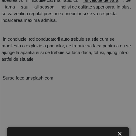
acestea vor fi inlocuite cat mai rapid cu 
 anvelope de vara
 , de 
 iarna
  sau 
 all season
  noi si de calitate superioara. In plus, 
se va verifica regulat presiunea pneurilor si se va respecta 
incarcarea maxima admisa.
 In concluzie, toti conducatorii auto trebuie sa stie cum se 
manifesta o explozie a pneurilor, ce trebuie sa faca pentru a nu se 
ajunge la aparitia ei si ce trebuie sa faca daca, totusi, ajung intr-o 
astfel de situatie. 
 Surse foto: unsplash.com
×