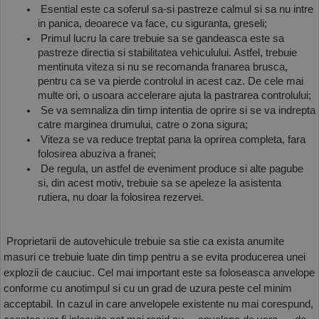
 Esential este ca soferul sa-si pastreze calmul si sa nu intre 
in panica, deoarece va face, cu siguranta, greseli;
 Primul lucru la care trebuie sa se gandeasca este sa 
pastreze directia si stabilitatea vehiculului. Astfel, trebuie 
mentinuta viteza si nu se recomanda franarea brusca, 
pentru ca se va pierde controlul in acest caz. De cele mai 
multe ori, o usoara accelerare ajuta la pastrarea controlului;
 Se va semnaliza din timp intentia de oprire si se va indrepta 
catre marginea drumului, catre o zona sigura;
 Viteza se va reduce treptat pana la oprirea completa, fara 
folosirea abuziva a franei;
 De regula, un astfel de eveniment produce si alte pagube 
si, din acest motiv, trebuie sa se apeleze la asistenta 
rutiera, nu doar la folosirea rezervei.
 Proprietarii de autovehicule trebuie sa stie ca exista anumite 
masuri ce trebuie luate din timp pentru a se evita producerea unei 
explozii de cauciuc. Cel mai important este sa foloseasca anvelope 
conforme cu anotimpul si cu un grad de uzura peste cel minim 
acceptabil. In cazul in care anvelopele existente nu mai corespund, 