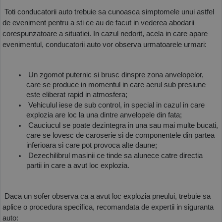
 Toti conducatorii auto trebuie sa cunoasca simptomele unui astfel 
de eveniment pentru a sti ce au de facut in vederea abodarii 
corespunzatoare a situatiei. In cazul nedorit, acela in care apare 
evenimentul, conducatorii auto vor observa urmatoarele urmari:
 Un zgomot puternic si brusc dinspre zona anvelopelor, 
care se produce in momentul in care aerul sub presiune 
este eliberat rapid in atmosfera;
 Vehiculul iese de sub control, in special in cazul in care 
explozia are loc la una dintre anvelopele din fata;
 Cauciucul se poate dezintegra in una sau mai multe bucati, 
care se lovesc de caroserie si de componentele din partea 
inferioara si care pot provoca alte daune;
 Dezechilibrul masinii ce tinde sa alunece catre directia 
partii in care a avut loc explozia. 
 Daca un sofer observa ca a avut loc explozia pneului, trebuie sa 
aplice o procedura specifica, recomandata de expertii in siguranta 
auto: