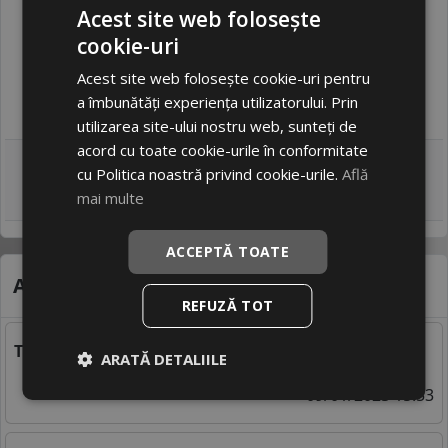
Acest site web folosește
cookie-uri
Acest site web folosește cookie-uri pentru
a îmbunătăți experiența utilizatorului. Prin
utilizarea site-ului nostru web, sunteți de
acord cu toate cookie-urile în conformitate
Autor:
E-Roti.ro
cu Politica noastră privind cookie-urile.
Află
Publicat 28/08/2023 07:42
mai multe
ACCEPTĂ TOATE
Alte știri care te-ar putea interesa
REFUZĂ TOT
TOP anvelope all season 205 55 r16
ARATĂ DETALIILE
09/01/2023 15:53