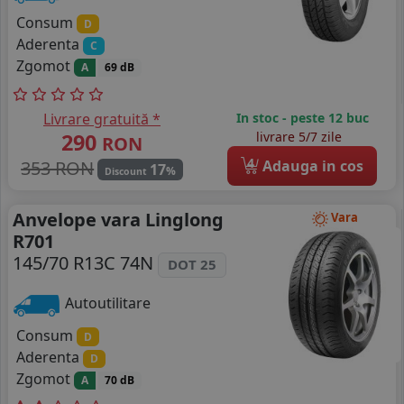
Consum
D
Aderenta
C
Zgomot
A
69 dB
Livrare gratuită *
In stoc - peste 12 buc
290
livrare 5/7 zile
RON
4
353 RON
Adauga in cos
17
%
Discount
Anvelope vara Linglong
Vara
R701
145/70 R13C 74N
DOT 25
Autoutilitare
Consum
D
Aderenta
D
Zgomot
A
70 dB