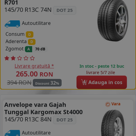
R701
COS (
0 PRODUSE
)
145/70 R13C 74N
DOT 25
Autoutilitare
Consum
D
Aderenta
D
Zgomot
A
70 dB
Livrare gratuită *
In stoc - peste 12 buc
265.00
livrare 5/7 zile
RON
394 RON
4
Adauga in cos
32
%
Discount
Anvelope vara Gajah
Vara
Tunggal Kargomax St4000
145/70 R13C 84N
DOT 25
Autoutilitare