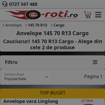
0727 347 488
0
ACASA
DESPRE NOI
Anvelope
145 70 R13
Cargo
ANVELOPE
Anvelope 145 70 R13 Cargo
AUTO
Cauciucuri 145 70 R13 Cargo - Alege din
CAMION
cele
2
de produse
MOTO
AGROINDUSTRIALE
CAUTARE DUPA
Filtru
DIMENSIUNI
PRODUCATORI ANVELOPE
Sortare dupa
MARCA AUTO
Pagina 1
BLOG
B2B - COLABORARE COMPANII
TOP BUGET
CONT
Anvelope vara Linglong
Vara
CONTACT