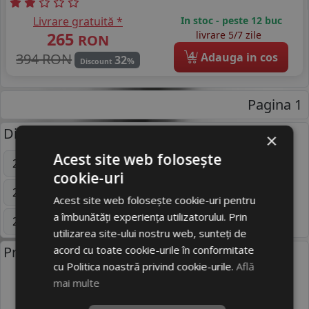
Livrare gratuită *
In stoc - peste 12 buc
265
livrare 5/7 zile
RON
4
394 RON
Adauga in cos
32
%
Discount
Pagina 1
Dimensiuni uzuale anvelope:
×
Acest site web folosește
205/55 R16
195/65 R15
225/45 R17
cookie-uri
205/50 R16
215/65 R16C
205/50 R17
Acest site web folosește cookie-uri pentru
a îmbunătăți experiența utilizatorului. Prin
235/60 R18
215/55 R16
Mai multe
utilizarea site-ului nostru web, sunteți de
acord cu toate cookie-urile în conformitate
Producatori anvelope:
cu Politica noastră privind cookie-urile.
Află
mai multe
BRIDGESTONE
CONTINENTAL