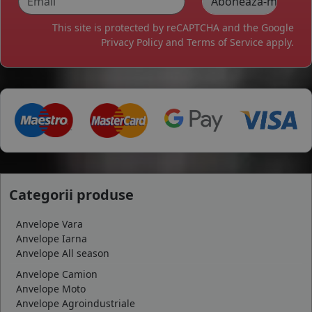
This site is protected by reCAPTCHA and the Google
Privacy Policy
and
Terms of Service
apply.
Categorii produse
Anvelope Vara
Anvelope Iarna
Anvelope All season
Anvelope Camion
Anvelope Moto
Anvelope Agroindustriale