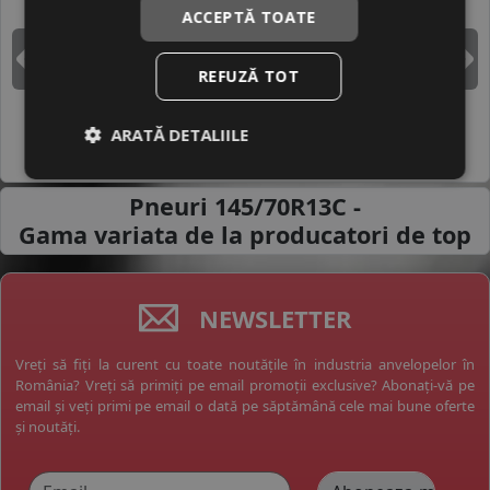
ACCEPTĂ TOATE
DUNLOP
GOODYEAR
Inapoi
I
REFUZĂ TOT
ARATĂ DETALIILE
HANKOOK
MICHELIN
Pneuri 145/70R13C -
Gama variata de la
producatori de top
NEWSLETTER
Vreți să fiți la curent cu toate noutățile în industria anvelopelor în
România? Vreți să primiți pe email promoții exclusive? Abonați-vă pe
email și veți primi pe email o dată pe săptămână cele mai bune oferte
și noutăți.