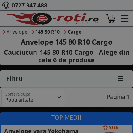
0727 347 488
0
ACASA
DESPRE NOI
Anvelope
145 80 R10
Cargo
ANVELOPE
Anvelope 145 80 R10 Cargo
AUTO
Cauciucuri 145 80 R10 Cargo - Alege din
CAMION
cele
6
de produse
MOTO
AGROINDUSTRIALE
CAUTARE DUPA
Filtru
DIMENSIUNI
PRODUCATORI ANVELOPE
Sortare dupa
MARCA AUTO
Pagina 1
BLOG
B2B - COLABORARE COMPANII
TOP MEDII
CONT
Vara
Anvelope vara Yokohama
CONTACT