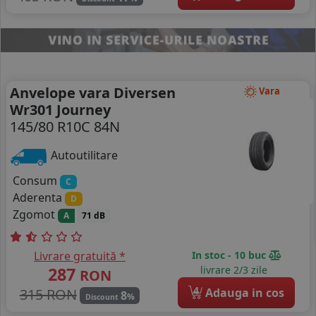
Anvelope vara Diversen
Vara
Wr301 Journey
145/80 R10C 84N
Autoutilitare
Consum
C
Aderenta
D
Zgomot
A
71 dB
Livrare gratuită *
In stoc - 10 buc
287
livrare 2/3 zile
RON
4
315 RON
Adauga in cos
8
%
Discount