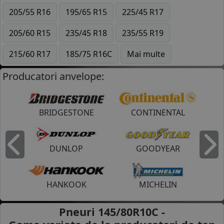
205/55 R16
195/65 R15
225/45 R17
205/60 R15
235/45 R18
235/55 R19
215/60 R17
185/75 R16C
Mai multe
Producatori anvelope:
BRIDGESTONE
CONTINENTAL
DUNLOP
GOODYEAR
Inapoi
I
HANKOOK
MICHELIN
Pneuri 145/80R10C -