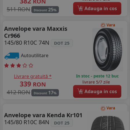
382
RON
4
511 RON
Adauga in cos
25
%
Discount
Vara
Anvelope vara Maxxis
Cr966
145/80 R10C 74N
DOT 25
Autoutilitare
Livrare gratuită *
In stoc - peste 12 buc
339
livrare 5/7 zile
RON
4
412 RON
Adauga in cos
17
%
Discount
Vara
Anvelope vara Kenda Kr101
145/80 R10C 84N
DOT 25