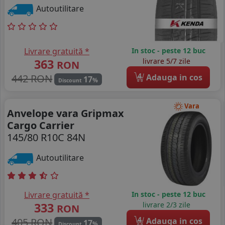
Autoutilitare
Livrare gratuită *
In stoc - peste 12 buc
363
livrare 5/7 zile
RON
4
442 RON
Adauga in cos
17
%
Discount
Vara
Anvelope vara Gripmax
Cargo Carrier
145/80 R10C 84N
Autoutilitare
Livrare gratuită *
In stoc - peste 12 buc
333
livrare 2/3 zile
RON
4
405 RON
Adauga in cos
17
%
Discount