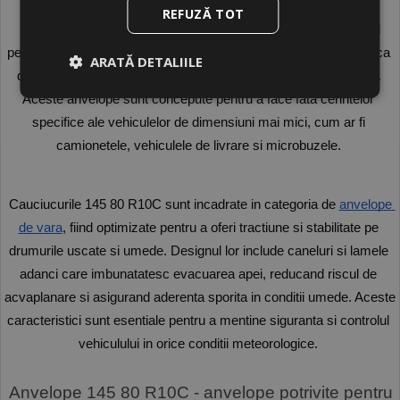
REFUZĂ TOT
 Cauciucurile 145 80 R10 Cargo reprezinta un element esential 
pentru vehiculele comerciale si utilitare, oferind o combinatie unica 
ARATĂ DETALIILE
de performanta, durabilitate si siguranta pe drumurile de astazi. 
Aceste anvelope sunt concepute pentru a face fata cerintelor 
specifice ale vehiculelor de dimensiuni mai mici, cum ar fi 
camionetele, vehiculele de livrare si microbuzele. 
 Cauciucurile 145 80 R10C sunt incadrate in categoria de
anvelope 
de vara
, fiind optimizate pentru a oferi tractiune si stabilitate pe 
drumurile uscate si umede. Designul lor include caneluri si lamele 
adanci care imbunatatesc evacuarea apei, reducand riscul de 
acvaplanare si asigurand aderenta sporita in conditii umede. Aceste 
caracteristici sunt esentiale pentru a mentine siguranta si controlul 
vehiculului in orice conditii meteorologice. 
 Anvelope 145 80 R10C - anvelope potrivite pentru 