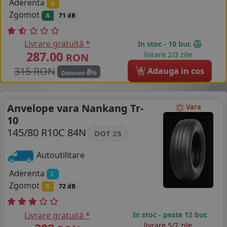
Aderenta
D
Zgomot
A
71 dB
Livrare gratuită *
In stoc - 10 buc
287.00
livrare 2/3 zile
RON
315 RON
4
Adauga in cos
8
%
Discount
Anvelope vara Nankang Tr-
Vara
10
145/80 R10C 84N
DOT 25
Autoutilitare
Aderenta
C
Zgomot
B
72 dB
Livrare gratuită *
In stoc - peste 12 buc
livrare 5/7 zile