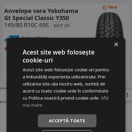
Vara
Anvelope vara Yokohama
Gt Special Classic Y350
145/80 R10C 69S
DOT 25
Autoutilitare
×
Acest site web folosește
cookie-uri
Livrare gratuită *
In stoc - peste 12 buc
388
livrare 5/7 zile
RON
Acest site web folosește cookie-uri pentru
4
472 RON
Adauga in cos
17
a îmbunătăți experiența utilizatorului. Prin
%
Discount
utilizarea site-ului nostru web, sunteți de
acord cu toate cookie-urile în conformitate
Pagina 1
cu Politica noastră privind cookie-urile.
Află
mai multe
 145 80 R10 Cargo - aliatul perfect pentru 
ACCEPTĂ TOATE
orice transport 