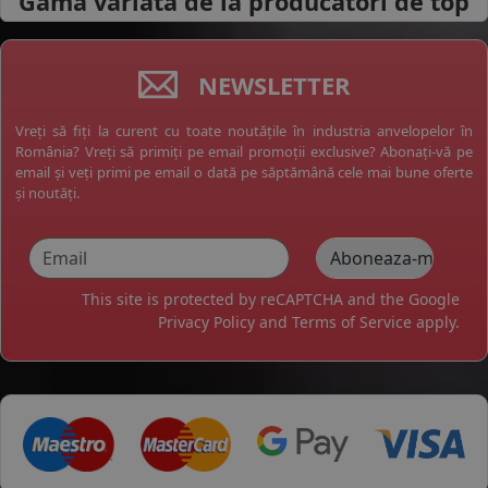
Gama variata de la
producatori de top
NEWSLETTER
Vreți să fiți la curent cu toate noutățile în industria anvelopelor în
România? Vreți să primiți pe email promoții exclusive? Abonați-vă pe
email și veți primi pe email o dată pe săptămână cele mai bune oferte
și noutăți.
This site is protected by reCAPTCHA and the Google
Privacy Policy
and
Terms of Service
apply.