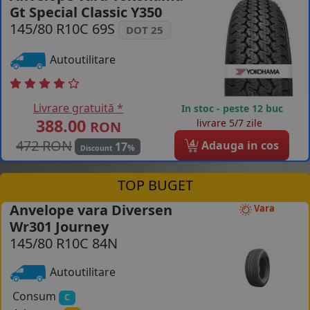
Gt Special Classic Y350
COS (
0 PRODUSE
)
145/80 R10C 69S
DOT 25
Autoutilitare
Livrare gratuită *
In stoc - peste 12 buc
388.00
livrare 5/7 zile
RON
472 RON
4
Adauga in cos
17
%
Discount
TOP BUGET
Anvelope vara Diversen
Vara
Wr301 Journey
145/80 R10C 84N
Autoutilitare
Consum
C