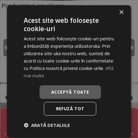
Producatori anvelope:
×
Acest site web folosește
cookie-uri
BRIDGESTONE
CONTINENTAL
Acest site web folosește cookie-uri pentru
a îmbunătăți experiența utilizatorului. Prin
DUNLOP
GOODYEAR
Inapoi
I
utilizarea site-ului nostru web, sunteți de
acord cu toate cookie-urile în conformitate
cu Politica noastră privind cookie-urile.
Află
HANKOOK
MICHELIN
mai multe
Pneuri 145/80R12C -
ACCEPTĂ TOATE
Gama variata de la
producatori de top
REFUZĂ TOT
NEWSLETTER
ARATĂ DETALIILE
Vreți să fiți la curent cu toate noutățile în industria anvelopelor în