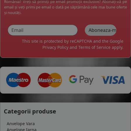
România? Vreți să primiți pe email promoții exclusive? Abonați-vă pe
email și veți primi pe email o dată pe săptămână cele mai bune oferte
și noutăți.
This site is protected by reCAPTCHA and the Google
Privacy Policy
and
Terms of Service
apply.
Categorii produse
Anvelope Vara
Anvelope Iarna