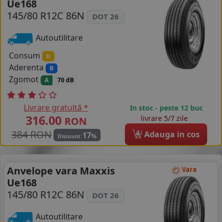
Ue168
COS (
0 PRODUSE
)
145/80 R12C 86N
DOT 26
Autoutilitare
Consum
D
Aderenta
B
Zgomot
A
70 dB
Livrare gratuită *
In stoc - peste 12 buc
316.00
livrare 5/7 zile
RON
384 RON
4
Adauga in cos
17
%
Discount
Anvelope vara Maxxis
Vara
Ue168
145/80 R12C 86N
DOT 26
Autoutilitare