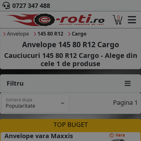
0727 347 488
0
ACASA
DESPRE NOI
Anvelope
145 80 R12
Cargo
ANVELOPE
Anvelope 145 80 R12 Cargo
AUTO
Cauciucuri 145 80 R12 Cargo - Alege din
CAMION
cele
1
de produse
MOTO
AGROINDUSTRIALE
CAUTARE DUPA
Filtru
DIMENSIUNI
PRODUCATORI ANVELOPE
Sortare dupa
MARCA AUTO
Pagina 1
BLOG
B2B - COLABORARE COMPANII
TOP BUGET
CONT
Anvelope vara Maxxis
Vara
CONTACT