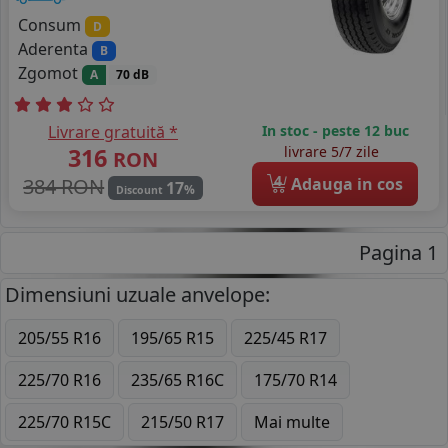
Consum
D
Aderenta
B
Zgomot
A
70 dB
Livrare gratuită *
In stoc - peste 12 buc
316
livrare 5/7 zile
RON
4
384 RON
Adauga in cos
17
%
Discount
Pagina 1
Dimensiuni uzuale anvelope:
205/55 R16
195/65 R15
225/45 R17
225/70 R16
235/65 R16C
175/70 R14
225/70 R15C
215/50 R17
Mai multe