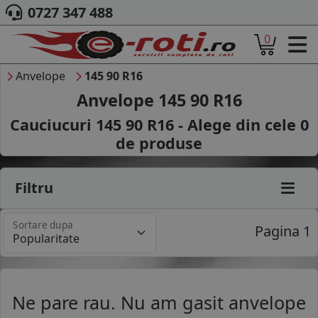
0727 347 488
0
ACASA
DESPRE NOI
Anvelope
145 90 R16
ANVELOPE
Anvelope 145 90 R16
AUTO
Cauciucuri 145 90 R16 - Alege din cele
0
CAMION
de produse
MOTO
AGROINDUSTRIALE
CAUTARE DUPA
Filtru
DIMENSIUNI
PRODUCATORI ANVELOPE
Sortare dupa
MARCA AUTO
Pagina 1
BLOG
B2B - COLABORARE COMPANII
CONT
Ne pare rau. Nu am gasit anvelope
CONTACT