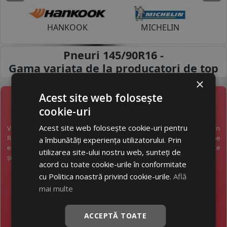
Inapoi
I
HANKOOK
MICHELIN
Pneuri 145/90R16 -
Gama variata de la
producatori de top
×
Acest site web folosește
NEWSLETTER
cookie-uri
Acest site web folosește cookie-uri pentru
Vreți să fiți la curent cu toate noutățile în industria anvelopelor în
România? Vreți să primiți pe email promoții exclusive? Abonați-vă pe
a îmbunătăți experiența utilizatorului. Prin
email și veți primi pe email o dată pe săptămână cele mai bune oferte
utilizarea site-ului nostru web, sunteți de
și noutăți.
acord cu toate cookie-urile în conformitate
cu Politica noastră privind cookie-urile.
Află
mai multe
This site is protected by reCAPTCHA and the Google
ACCEPTĂ TOATE
Privacy Policy
and
Terms of Service
apply.