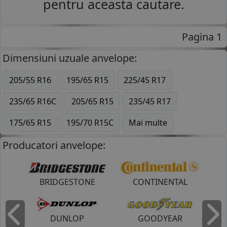
pentru aceasta cautare.
COS (
0 PRODUSE
)
Pagina 1
Dimensiuni uzuale anvelope:
205/55 R16
195/65 R15
225/45 R17
235/65 R16C
205/65 R15
235/45 R17
175/65 R15
195/70 R15C
Mai multe
Producatori anvelope:
BRIDGESTONE
CONTINENTAL
DUNLOP
GOODYEAR