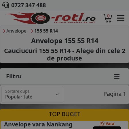
0727 347 488
0
ACASA
DESPRE NOI
Anvelope
155 55 R14
ANVELOPE
Anvelope 155 55 R14
AUTO
Cauciucuri 155 55 R14 - Alege din cele
2
CAMION
de produse
MOTO
AGROINDUSTRIALE
CAUTARE DUPA
Filtru
DIMENSIUNI
PRODUCATORI ANVELOPE
Sortare dupa
MARCA AUTO
Pagina 1
BLOG
B2B - COLABORARE COMPANII
TOP BUGET
CONT
Anvelope vara Nankang
Vara
CONTACT