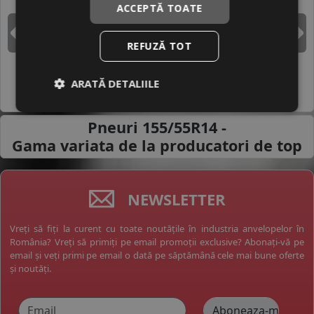
ACCEPTĂ TOATE
DUNLOP
GOODYEAR
Inapoi
I
REFUZĂ TOT
ARATĂ DETALIILE
HANKOOK
MICHELIN
Pneuri 155/55R14 -
Gama variata de la
producatori de top
NEWSLETTER
Vreți să fiți la curent cu toate noutățile în industria anvelopelor în
România? Vreți să primiți pe email promoții exclusive? Abonați-vă pe
email și veți primi pe email o dată pe săptămână cele mai bune oferte
și noutăți.