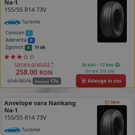
Na-1
155/55 R14 73V
COS (
0 PRODUSE
)
Turisme
Consum
C
Aderenta
B
Zgomot
A
71 dB
Livrare gratuită *
In stoc - 12 buc
258.00
livrare 2/3 zile
RON
314 RON
4
Adauga in cos
17
%
Discount
Anvelope vara Nankang
Vara
Na-1
155/55 R14 73V
Turisme