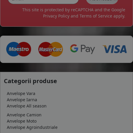
This site is protected by reCAPTCHA and the Google
Privacy Policy
and
Terms of Service
apply.
Categorii produse
Anvelope Vara
Anvelope Iarna
Anvelope All season
Anvelope Camion
Anvelope Moto
Anvelope Agroindustriale