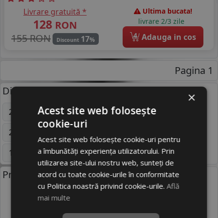
Livrare gratuită *
Ultima bucata!
128
livrare 2/3 zile
RON
4
155 RON
Adauga in cos
17
%
Discount
Pagina 1
Dimensiuni uzuale anvelope:
×
Acest site web folosește
205/55 R16
195/65 R15
225/45 R17
cookie-uri
235/55 R17
215/70 R16
225/75 R16C
Acest site web folosește cookie-uri pentru
a îmbunătăți experiența utilizatorului. Prin
185/70 R14
255/35 R19
Mai multe
utilizarea site-ului nostru web, sunteți de
Producatori anvelope:
acord cu toate cookie-urile în conformitate
cu Politica noastră privind cookie-urile.
Află
mai multe
BRIDGESTONE
CONTINENTAL