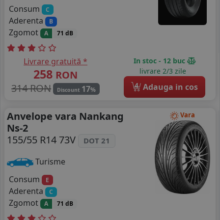
Consum
C
Aderenta
B
Zgomot
A
71 dB
Livrare gratuită *
In stoc - 12 buc
258
livrare 2/3 zile
RON
4
314 RON
Adauga in cos
17
%
Discount
Anvelope vara Nankang
Vara
Ns-2
155/55 R14 73V
DOT 21
Turisme
Consum
E
Aderenta
C
Zgomot
A
71 dB