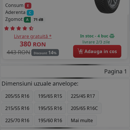
Consum
E
Aderenta
C
Zgomot
A
71 dB
Livrare gratuită *
In stoc - 4 buc
380
livrare 2/3 zile
RON
4
443 RON
Adauga in cos
14
%
Discount
Pagina 1
Dimensiuni uzuale anvelope:
205/55 R16
195/65 R15
225/45 R17
215/55 R16
195/55 R16
205/65 R16C
225/70 R16
195/60 R16
Mai multe