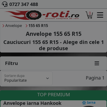
0727 347 488
0
ACASA
DESPRE NOI
Anvelope
155 65 R15
ANVELOPE
Anvelope 155 65 R15
AUTO
Cauciucuri 155 65 R15 - Alege din cele
1
CAMION
de produse
MOTO
AGROINDUSTRIALE
CAUTARE DUPA
Filtru
DIMENSIUNI
PRODUCATORI ANVELOPE
Sortare dupa
MARCA AUTO
Pagina 1
BLOG
B2B - COLABORARE COMPANII
TOP PREMIUM
CONT
Anvelope iarna Hankook
Iarna
CONTACT