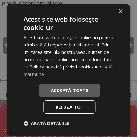
Producatori anvelope:
×
Acest site web folosește
BRIDGESTONE
CONTINENTAL
cookie-uri
Acest site web folosește cookie-uri pentru
a îmbunătăți experiența utilizatorului. Prin
DUNLOP
GOODYEAR
Inapoi
I
utilizarea site-ului nostru web, sunteți de
acord cu toate cookie-urile în conformitate
cu Politica noastră privind cookie-urile.
Află
HANKOOK
MICHELIN
mai multe
Pneuri 155/65R15 -
ACCEPTĂ TOATE
Gama variata de la
producatori de top
REFUZĂ TOT
NEWSLETTER
ARATĂ DETALIILE
Vreți să fiți la curent cu toate noutățile în industria anvelopelor în
România? Vreți să primiți pe email promoții exclusive? Abonați-vă pe