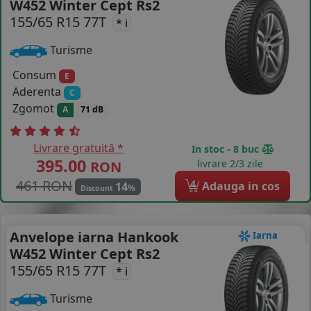
W452 Winter Cept Rs2
155/65 R15 77T
COS (
0 PRODUSE
)
* i
Turisme
Consum
E
Aderenta
C
Zgomot
A
71 dB
Livrare gratuită *
In stoc - 8 buc
395.00
livrare 2/3 zile
RON
461 RON
4
Adauga in cos
14
%
Discount
Anvelope iarna Hankook
Iarna
W452 Winter Cept Rs2
155/65 R15 77T
* i
Turisme