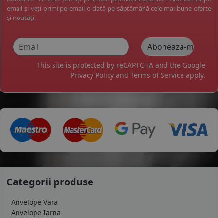
email și veți primi pe email o dată pe săptămână cele mai bune oferte
și noutăți.
This site is protected by reCAPTCHA and the Google
Privacy Policy
and
Terms of Service
apply.
Categorii produse
Anvelope Vara
Anvelope Iarna