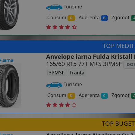
Turisme
Consum
Aderenta
Zgomot
D
B
TOP MEDII
Anvelope iarna Fulda Kristall
Iarna
165/60 R15 77T M+S 3PMSF
DOT
3PMSF
Franța
Turisme
Consum
Aderenta
Zgomot
D
C
TOP BUGET