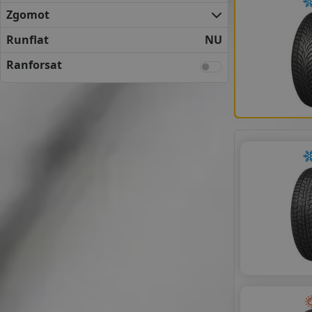
UNIROYAL
Zgomot
VREDESTEIN
YOKOHAMA
Runflat
NU
ANVELOPE BUGET
Ranforsat
APLUS
DOUBLESTAR
HIFLY
LEAO
LINGLONG
MAXXIS
NANKANG
ROADHOG
ROYAL BLACK
SUMITOMO
SUNNY
TRACMAX
TRIANGLE
TYFOON
VIKING