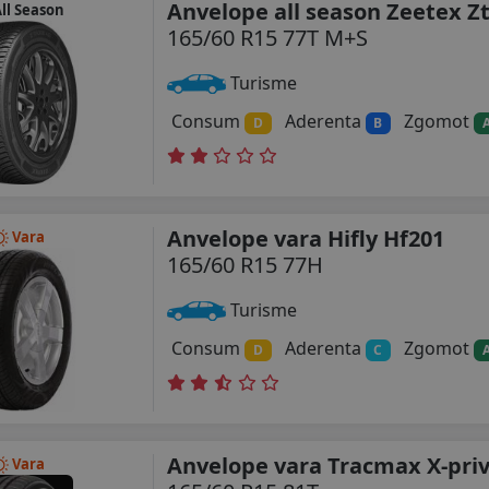
Anvelope all season Zeetex Zt
ll Season
165/60 R15 77T M+S
Turisme
Consum
Aderenta
Zgomot
D
B
Anvelope vara Hifly Hf201
Vara
165/60 R15 77H
Turisme
Consum
Aderenta
Zgomot
D
C
Anvelope vara Tracmax X-priv
Vara