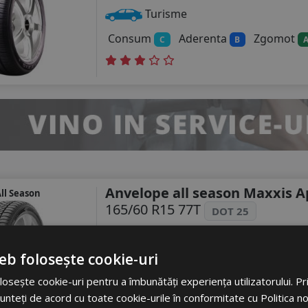
Turisme
Consum
Aderenta
Zgomot
C
B
Anvelope all season Maxxis A
ll Season
165/60 R15 77T
DOT 25
Turisme
eb folosește cookie-uri
Consum
Aderenta
Zgomot
D
D
osește cookie-uri pentru a îmbunătăți experiența utilizatorului. Prin
unteți de acord cu toate cookie-urile în conformitate cu Politica n