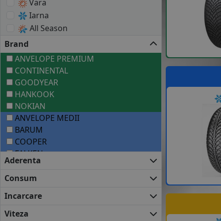
Vara
Iarna
All Season
Brand
ANVELOPE PREMIUM
CONTINENTAL
GOODYEAR
HANKOOK
NOKIAN
ANVELOPE MEDII
BARUM
COOPER
FALKEN
Aderenta
FIRESTONE
FULDA
Consum
KLEBER
Incarcare
KUMHO
NEXEN
Viteza