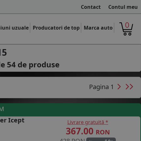
Contact
Contul meu
0
iuni uzuale
Producatori de top
Marca auto
15
le
54
de produse
Pagina 1
UM
er Icept
Livrare gratuită *
367.00
RON
428 RON