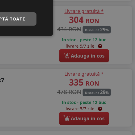
Livrare gratuită *
 Rgas03
304
PTĂ TOATE
RON
434 RON
29
%
Discount
In stoc - peste 12 buc
livrare 5/7 zile
4
Adauga in cos
Livrare gratuită *
s7
335
RON
478 RON
29
%
Discount
In stoc - peste 12 buc
livrare 5/7 zile
4
Adauga in cos