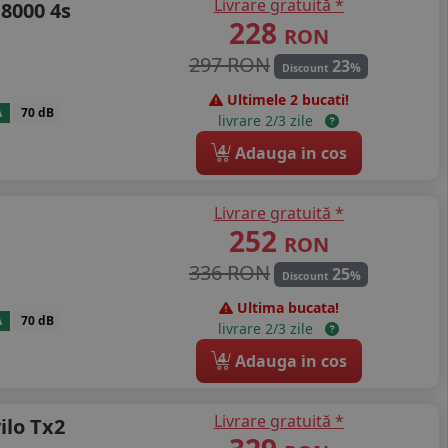
Livrare gratuită *
8000 4s
228
RON
297 RON
23
%
Discount
Ultimele 2 bucati!
A
70 dB
livrare 2/3 zile
4
Adauga in cos
Livrare gratuită *
252
RON
336 RON
25
%
Discount
Ultima bucata!
A
70 dB
livrare 2/3 zile
4
Adauga in cos
Livrare gratuită *
ilo Tx2