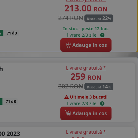
213.00
RON
274 RON
22
%
Discount
In stoc - peste 12 buc
A
71 dB
livrare 2/3 zile
4
Adauga in cos
Livrare gratuită *
h
259
RON
302 RON
14
%
Discount
Ultimele 3 bucati!
71 dB
livrare 2/3 zile
4
Adauga in cos
Livrare gratuită *
0 2023