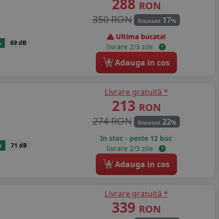
288
RON
350 RON
17
%
Discount
Ultima bucata!
A
69 dB
livrare 2/3 zile
4
Adauga in cos
Livrare gratuită *
213
RON
274 RON
22
%
Discount
In stoc - peste 12 buc
A
71 dB
livrare 2/3 zile
4
Adauga in cos
Livrare gratuită *
339
RON