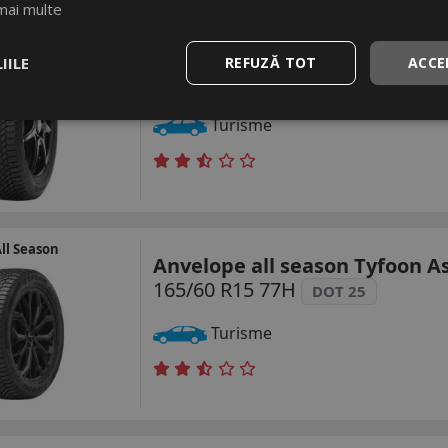
mai multe
ll Season
Anvelope all season Roadhog
IILE
REFUZĂ TOT
ACCE
165/60 R15 77H
DOT 25
Turisme
ll Season
Anvelope all season Tyfoon A
165/60 R15 77H
DOT 25
Turisme