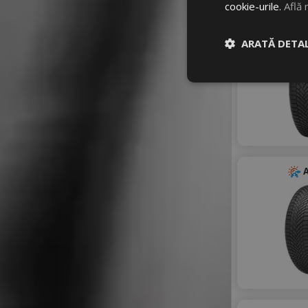
cookie-urile.
Află 
A
ARATĂ DETAL
A