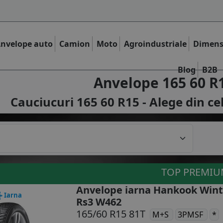
nvelope auto
Camion
Moto
Agroindustriale
Dimens
Blog
B2B
Anvelope 165 60 R
Cauciucuri 165 60 R15 - Alege din ce
TOP PREMI
Anvelope iarna Hankook Wint
Iarna
Rs3 W462
165/60 R15 81T
M+S
3PMSF
*