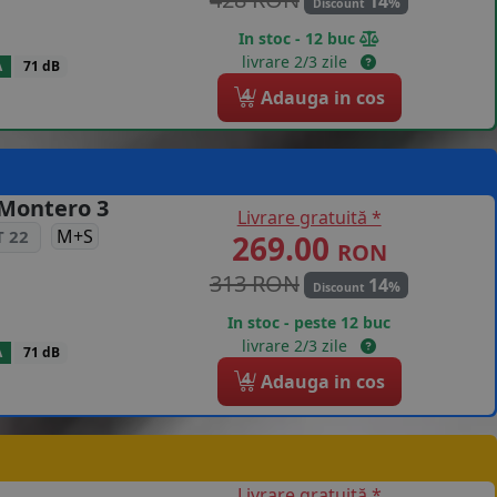
14
%
Discount
In stoc - 12 buc
livrare 2/3 zile
A
71 dB
4
Adauga in cos
 Montero 3
Livrare gratuită *
M+S
 22
269.00
RON
313 RON
14
%
Discount
In stoc - peste 12 buc
livrare 2/3 zile
A
71 dB
4
Adauga in cos
Livrare gratuită *