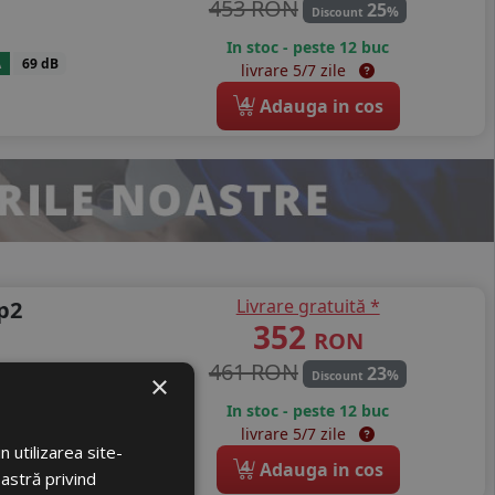
453 RON
25
%
Discount
In stoc - peste 12 buc
A
69 dB
livrare 5/7 zile
4
Adauga in cos
Livrare gratuită *
p2
352
RON
461 RON
23
%
Discount
×
In stoc - peste 12 buc
A
69 dB
livrare 5/7 zile
 utilizarea site-
4
Adauga in cos
oastră privind