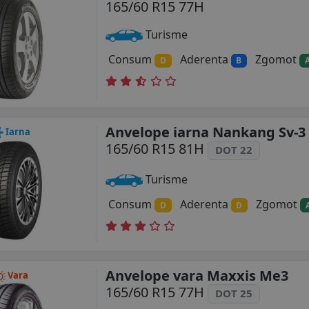
165/60 R15 77H
Turisme
Consum
Aderenta
Zgomot
D
B
Anvelope iarna Nankang Sv-3
Iarna
165/60 R15 81H
DOT 22
Turisme
Consum
Aderenta
Zgomot
D
D
Anvelope vara Maxxis Me3
Vara
165/60 R15 77H
DOT 25