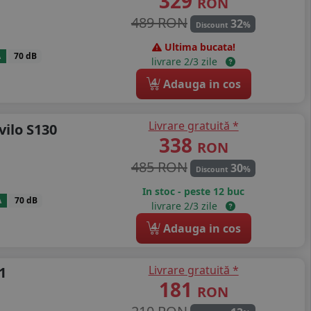
329
RON
489 RON
32
%
Discount
Ultima bucata!
A
70 dB
livrare 2/3 zile
4
Adauga in cos
Livrare gratuită *
vilo S130
338
RON
485 RON
30
%
Discount
In stoc - peste 12 buc
A
70 dB
livrare 2/3 zile
4
Adauga in cos
Livrare gratuită *
1
181
RON