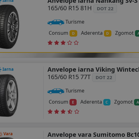
Anvelope iarna Nankang Sv-3
Iarna
165/60 R15 81H
DOT 22
Turisme
Consum
Aderenta
Zgomot
D
D
Anvelope iarna Viking Wintec
Iarna
165/60 R15 77T
DOT 22
Turisme
Consum
Aderenta
Zgomot
E
C
A
Anvelope vara Sumitomo Bc10
Vara