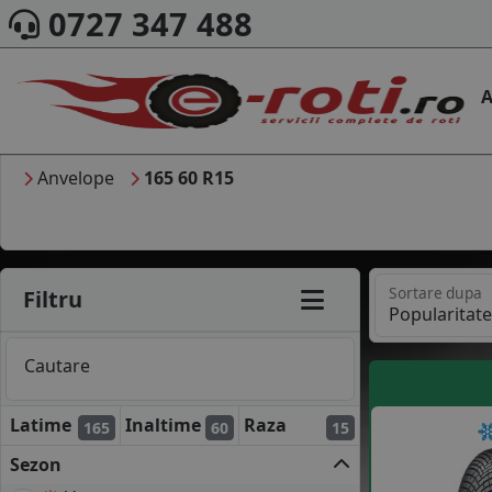
0727 347 488
A
Anvelope
165 60 R15
Sortare dupa
Filtru
Cautare
Latime
Inaltime
Raza
165
60
15
Sezon