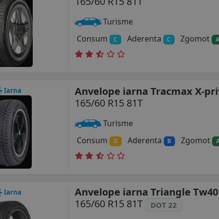
165/60 R15 81T
Turisme
Consum
Aderenta
Zgomot
C
C
Anvelope iarna Tracmax X-pri
Iarna
165/60 R15 81T
Turisme
Consum
Aderenta
Zgomot
D
B
Anvelope iarna Triangle Tw40
Iarna
165/60 R15 81T
DOT 22