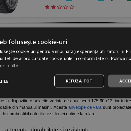
eb folosește cookie-uri
osește cookie-uri pentru a îmbunătăți experiența utilizatorului. Prin
unteți de acord cu toate cookie-urile în conformitate cu Politica n
3 - ideale pentru calatorii placute si sigure pe 
mai multe
ine vorba de siguranta noastra si a celor dragi, fiecare decizie con
IILE
REFUZĂ TOT
ACCE
na un element esential in asigurarea protectiei pe drumuri. Disponibi
asa medie sau mica. 
pune la dispozitie o selectie variata de cauciucuri 175 60 r13, iar tu tr
icatiile din manualul masinii. Aceste
anvelope de vara
 sunt proiectate
e combustibil datorita rezistentei optime la rulare. 
– aderenta, durabilitate si rezistenta 