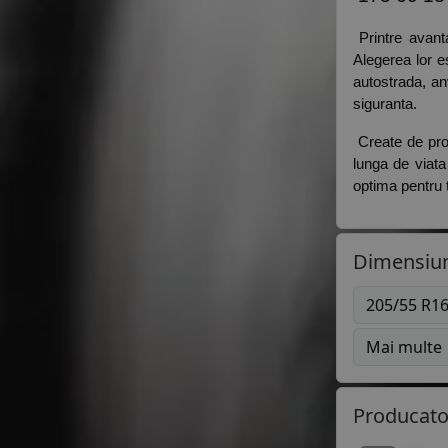
 Printre avant
Alegerea lor es
autostrada, an
siguranta. 
 Create de pr
lunga de viata 
optima pentru t
Dimensiun
205/55 R1
Mai multe
Producato