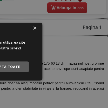
4
Adauga in cos
Pagina 1
×
 utilizarea site-
oastră privind
timp de vara 
teaza. Din gama de anvelope 175 60 13 din magazinul nostru online 
PTĂ TOATE
le in dimensiunile 175 60 13, aceste anvelope sunt adaptate pentru 
ebuie doar sa alegi modelul potrivit pentru autovehiculul tau, tinand 
 pentru a oferi stabilitate in viraje si la franare, reducand in acelasi 