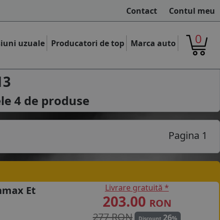
Contact
Contul meu
0
iuni uzuale
Producatori de top
Marca auto
13
ele
4
de produse
Pagina 1
Livrare gratuită *
nmax Et
203.00
RON
277 RON
26
%
Discount