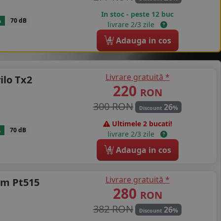
In stoc - peste 12 buc
A
70 dB
livrare 2/3 zile
4
Adauga in cos
Livrare gratuită *
ilo Tx2
220
RON
300 RON
26
%
Discount
Ultimele 2 bucati!
A
70 dB
livrare 2/3 zile
4
Adauga in cos
Livrare gratuită *
um Pt515
280
RON
382 RON
26
%
Discount