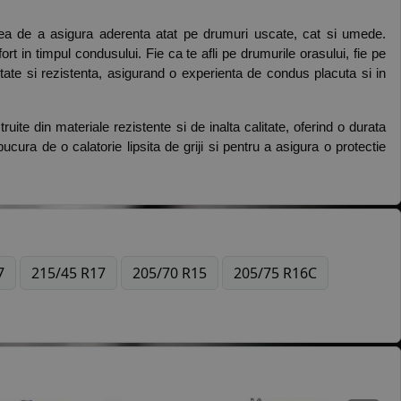
tea de a asigura aderenta atat pe drumuri uscate, cat si umede. 
rt in timpul condusului. Fie ca te afli pe drumurile orasului, fie pe 
ate si rezistenta, asigurand o experienta de condus placuta si in 
ruite din materiale rezistente si de inalta calitate, oferind o durata 
cura de o calatorie lipsita de griji si pentru a asigura o protectie 
7
215/45 R17
205/70 R15
205/75 R16C