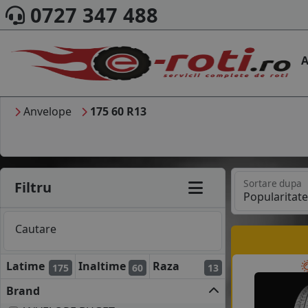
0727 347 488
A
Anvelope
175 60 R13
Sortare dupa
Filtru
Cautare
Latime
Inaltime
Raza
175
60
13
Brand