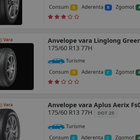
Consum
Aderenta
Zgomot
D
B
Anvelope vara Linglong Gree
Vara
175/60 R13 77H
Turisme
Consum
Aderenta
Zgomot
D
C
Anvelope vara Aplus Aerix Fs
Vara
175/60 R13 77H
DOT 25
Turisme
Consum
Aderenta
Zgomot
C
C