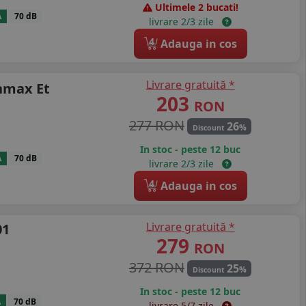
Ultimele 2 bucati!
A
70 dB
livrare 2/3 zile
4
Adauga in cos
Livrare gratuită *
nmax Et
203
RON
277 RON
26
%
Discount
In stoc - peste 12 buc
A
70 dB
livrare 2/3 zile
4
Adauga in cos
Livrare gratuită *
01
279
RON
372 RON
25
%
Discount
In stoc - peste 12 buc
A
70 dB
livrare 5/7 zile