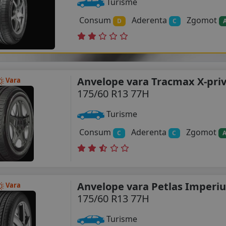
Turisme
Consum
Aderenta
Zgomot
D
C
Anvelope vara Tracmax X-priv
Vara
175/60 R13 77H
Turisme
Consum
Aderenta
Zgomot
C
C
Anvelope vara Petlas Imperi
Vara
175/60 R13 77H
Turisme