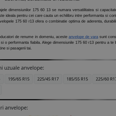
ajele dimensiunilor 175 60 13 se numara versatilitatea si capacita
te ideala pentru cei care cauta un echilibru intre performanta si confo
velopele 175 60 r13 ofera o combinatie optima de aderenta, durabilit
oducatori de renume in domeniu, aceste 
anvelope de vara
 sunt const
si o performanta fiabila. Alege dimensiunile 175 60 r13 pentru a te bu
ine si pasagerii tai. 
i uzuale anvelope:
6
195/65 R15
225/45 R17
185/55 R15
225/60 R1
ri anvelope: