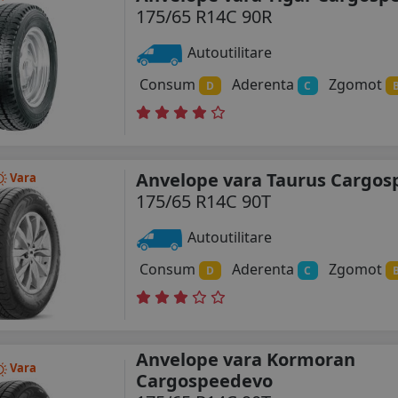
175/65 R14C 90R
Autoutilitare
Consum
Aderenta
Zgomot
D
C
Anvelope vara Taurus Cargo
Vara
175/65 R14C 90T
Autoutilitare
Consum
Aderenta
Zgomot
D
C
Anvelope vara Kormoran
Vara
Cargospeedevo