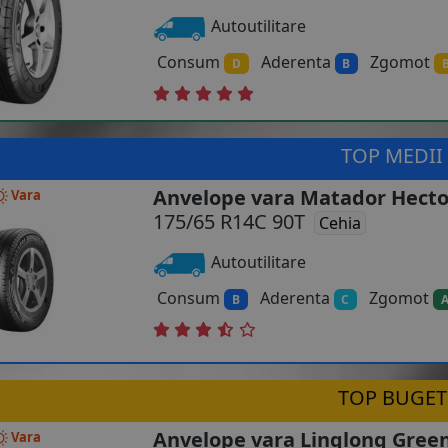
Autoutilitare
Consum
Aderenta
Zgomot
D
B
TOP MEDII
Anvelope vara Matador Hecto
Vara
175/65 R14C 90T
Cehia
Autoutilitare
Consum
Aderenta
Zgomot
B
C
TOP BUGET
Anvelope vara Linglong Gre
Vara