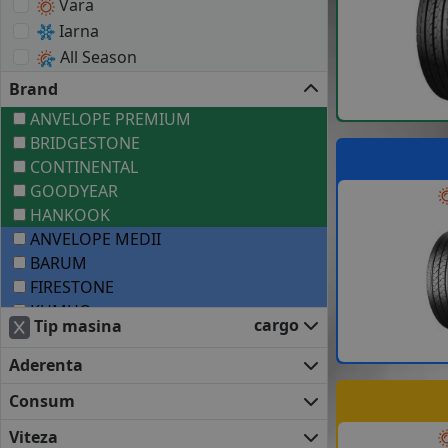
Vara
Iarna
All Season
Brand
ANVELOPE PREMIUM
BRIDGESTONE
CONTINENTAL
GOODYEAR
HANKOOK
ANVELOPE MEDII
BARUM
FIRESTONE
KUMHO
cargo
Tip masina
MATADOR
UNIROYAL
Aderenta
ANVELOPE BUGET
Consum
APLUS
APTANY
Viteza