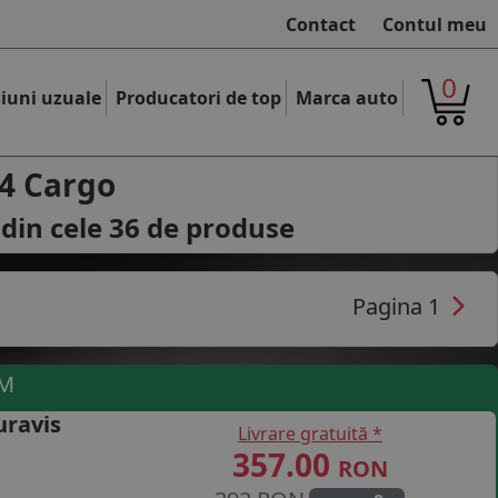
Contact
Contul meu
0
iuni uzuale
Producatori de top
Marca auto
4 Cargo
 din cele
36
de produse
Pagina 1
UM
uravis
Livrare gratuită *
357.00
RON