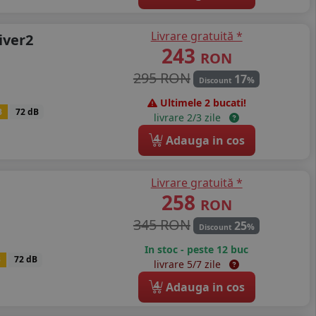
Livrare gratuită *
iver2
243
RON
295 RON
17
%
Discount
Ultimele 2 bucati!
B
72 dB
livrare 2/3 zile
4
Adauga in cos
Livrare gratuită *
258
RON
345 RON
25
%
Discount
In stoc - peste 12 buc
B
72 dB
livrare 5/7 zile
4
Adauga in cos