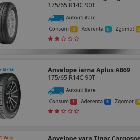
175/65 R14C 90T
Autoutilitare
Consum
Aderenta
Zgomot
D
C
Anvelope iarna Aplus A869
Iarna
175/65 R14C 90T
Autoutilitare
Consum
Aderenta
Zgomot
E
B
B
Anvelope vara Tigar Cargosp
Vara