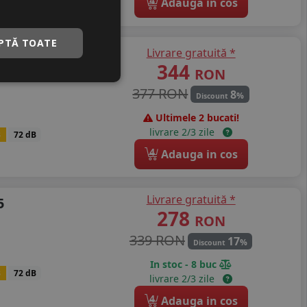
4
Adauga in cos
PTĂ TOATE
ch
Livrare gratuită *
344
RON
377 RON
8
%
Discount
Ultimele 2 bucati!
livrare 2/3 zile
B
72 dB
4
Adauga in cos
Livrare gratuită *
5
278
RON
339 RON
17
%
Discount
In stoc - 8 buc
B
72 dB
livrare 2/3 zile
4
Adauga in cos