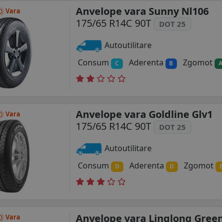
Anvelope vara Sunny Nl106
Vara
175/65 R14C 90T
DOT 25
Autoutilitare
Consum
Aderenta
Zgomot
C
B
Anvelope vara Goldline Glv1
Vara
175/65 R14C 90T
DOT 25
Autoutilitare
Consum
Aderenta
Zgomot
D
D
Anvelope vara Linglong Gre
Vara