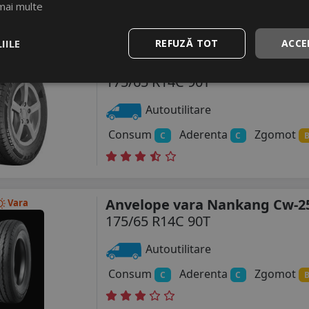
mai multe
IILE
REFUZĂ TOT
ACCE
Anvelope vara Viking Transte
Vara
Newgen
175/65 R14C 90T
Autoutilitare
Consum
Aderenta
Zgomot
C
C
Anvelope vara Nankang Cw-2
Vara
175/65 R14C 90T
Autoutilitare
Consum
Aderenta
Zgomot
C
C