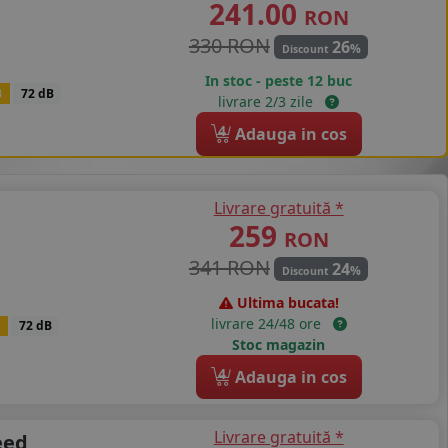
241.00
RON
330 RON
26
%
Discount
In stoc - peste 12 buc
B
72 dB
livrare 2/3 zile
4
Adauga in cos
Livrare gratuită *
259
RON
341 RON
24
%
Discount
Ultima bucata!
livrare 24/48 ore
72 dB
Stoc magazin
4
Adauga in cos
Livrare gratuită *
eed