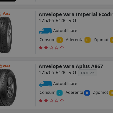
Anvelope vara Imperial Ecodr
Vara
175/65 R14C 90T
Autoutilitare
Consum
Aderenta
Zgomot
D
D
Anvelope vara Aplus A867
Vara
175/65 R14C 90T
DOT 25
Autoutilitare
Consum
Aderenta
Zgomot
C
B