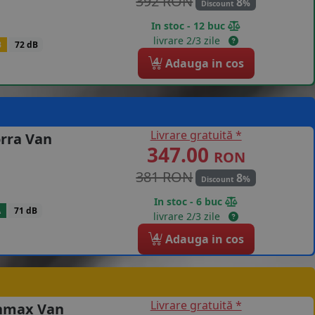
392 RON
8
%
Discount
In stoc - 12 buc
livrare 2/3 zile
B
72 dB
4
Adauga in cos
Livrare gratuită *
rra Van
347.00
RON
381 RON
8
%
Discount
In stoc - 6 buc
A
71 dB
livrare 2/3 zile
4
Adauga in cos
Livrare gratuită *
enmax Van