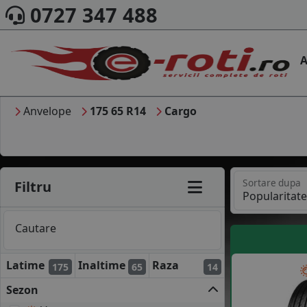
0727 347 488
A
Anvelope
175 65 R14
Cargo
Sortare dupa
Filtru
Cautare
Latime
Inaltime
Raza
175
65
14
Sezon