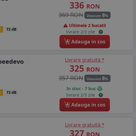
336
RON
369 RON
8
%
Discount
Ultimele 2 bucati!
B
72 dB
livrare 2/3 zile
4
Adauga in cos
Livrare gratuită *
speedevo
325
RON
357 RON
8
%
Discount
In stoc - 7 buc
B
73 dB
livrare 2/3 zile
4
Adauga in cos
Livrare gratuită *
327
RON