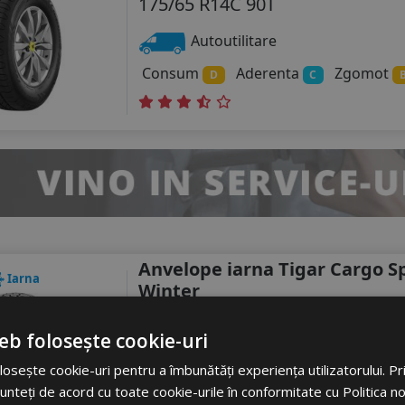
175/65 R14C 90T
Autoutilitare
Consum
Aderenta
Zgomot
D
C
Anvelope iarna Tigar Cargo S
Iarna
Winter
175/65 R14C 90R
eb folosește cookie-uri
Autoutilitare
osește cookie-uri pentru a îmbunătăți experiența utilizatorului. Prin
Consum
Aderenta
Zgomot
D
C
unteți de acord cu toate cookie-urile în conformitate cu Politica n