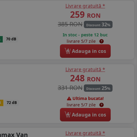
Livrare gratuită *
259
RON
385 RON
32
%
Discount
In stoc - peste 12 buc
A
70 dB
livrare 5/7 zile
4
Adauga in cos
Livrare gratuită *
248
RON
331 RON
25
%
Discount
Ultima bucata!
B
72 dB
livrare 5/7 zile
4
Adauga in cos
Livrare gratuită *
enmax Van