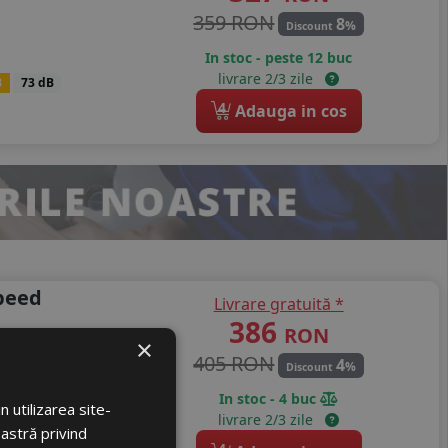
359 RON
8
%
Discount
In stoc - peste 12 buc
livrare 2/3 zile
B
73 dB
4
Adauga in cos
peed
Livrare gratuită *
386
RON
×
405 RON
4
%
Discount
In stoc - 4 buc
 utilizarea site-
livrare 2/3 zile
B
73 dB
oastră privind