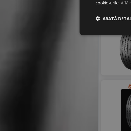
cookie-urile.
Află 
ARATĂ DETAL