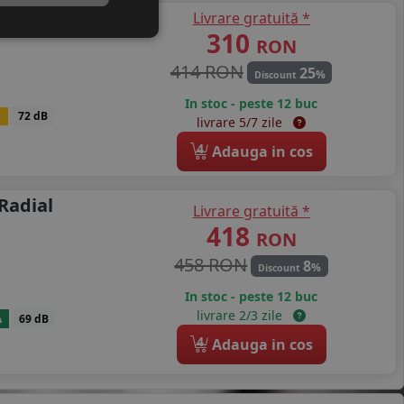
Livrare gratuită *
0
310
RON
414 RON
25
%
Discount
In stoc - peste 12 buc
B
72 dB
livrare 5/7 zile
4
Adauga in cos
Radial
Livrare gratuită *
418
RON
458 RON
8
%
Discount
In stoc - peste 12 buc
livrare 2/3 zile
A
69 dB
4
Adauga in cos