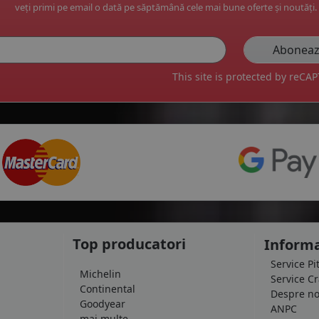
veți primi pe email o dată pe săptămână cele mai bune oferte și noutăți.
This site is protected by reC
Top producatori
Informa
Service Pi
Michelin
Service C
Continental
Despre no
Goodyear
ANPC
mai multe