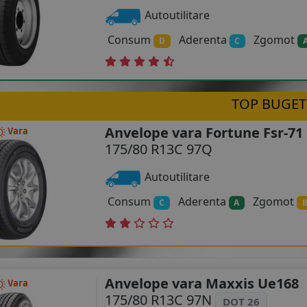
Autoutilitare
Consum
Aderenta
Zgomot
D
C
TOP BUGET
Anvelope vara Fortune Fsr-71
Vara
175/80 R13C 97Q
Autoutilitare
Consum
Aderenta
Zgomot
C
A
Anvelope vara Maxxis Ue168
Vara
175/80 R13C 97N
DOT 26