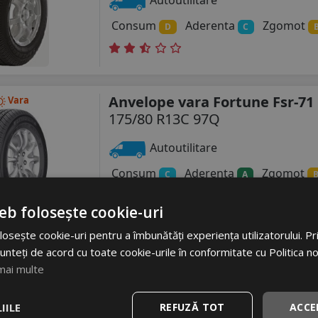
Autoutilitare
Consum
Aderenta
Zgomot
D
C
Anvelope vara Fortune Fsr-71
Vara
175/80 R13C 97Q
Autoutilitare
Consum
Aderenta
Zgomot
C
A
eb folosește cookie-uri
osește cookie-uri pentru a îmbunătăți experiența utilizatorului. Prin
unteți de acord cu toate cookie-urile în conformitate cu Politica n
mai multe
IILE
REFUZĂ TOT
ACCE