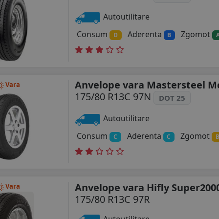
Autoutilitare
Consum
Aderenta
Zgomot
D
B
Anvelope vara Mastersteel Mc
Vara
175/80 R13C 97N
DOT 25
Autoutilitare
Consum
Aderenta
Zgomot
C
C
Anvelope vara Hifly Super200
Vara
175/80 R13C 97R