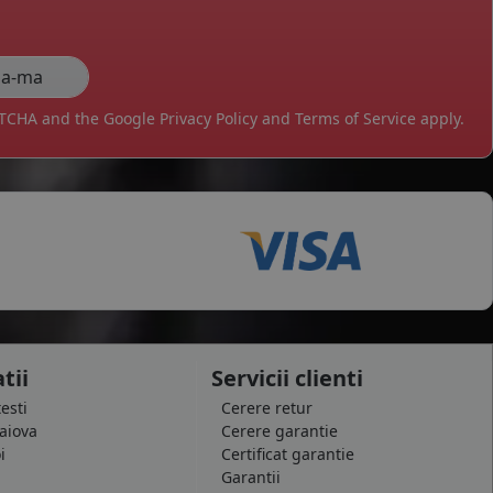
APTCHA and the Google
Privacy Policy
and
Terms of Service
apply.
tii
Servicii clienti
testi
Cerere retur
raiova
Cerere garantie
i
Certificat garantie
Garantii