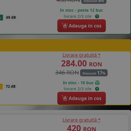
8
%
Discount
In stoc - peste 12 buc
livrare 2/3 zile
A
69 dB
4
Adauga in cos
Livrare gratuită *
284.00
RON
346 RON
17
%
Discount
In stoc - 10 buc
B
72 dB
livrare 2/3 zile
4
Adauga in cos
Livrare gratuită *
420
RON