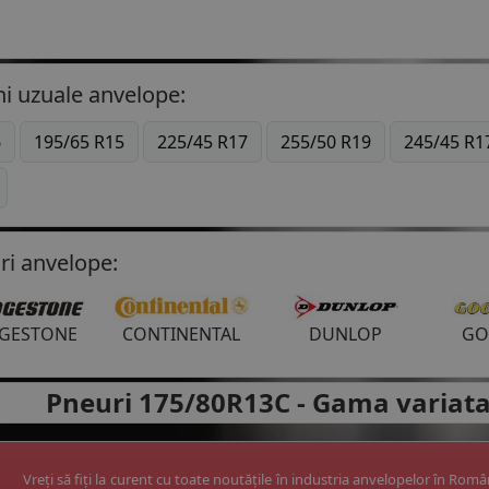
i uzuale anvelope:
6
195/65 R15
225/45 R17
255/50 R19
245/45 R1
ri anvelope:
DGESTONE
CONTINENTAL
DUNLOP
GO
apoi
Pneuri 175/80R13C -
Gama variata
Vreți să fiți la curent cu toate noutățile în industria anvelopelor în Rom