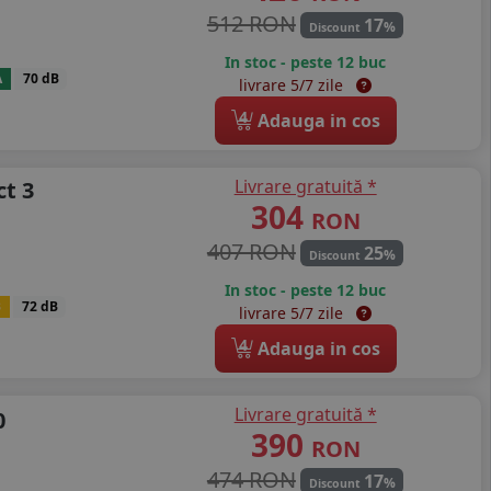
512 RON
17
%
Discount
In stoc - peste 12 buc
A
70 dB
livrare 5/7 zile
4
Adauga in cos
Livrare gratuită *
t 3
304
RON
407 RON
25
%
Discount
In stoc - peste 12 buc
B
72 dB
livrare 5/7 zile
4
Adauga in cos
Livrare gratuită *
0
390
RON
474 RON
17
%
Discount