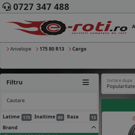
0727 347 488
A
Anvelope
175 80 R13
Cargo
Sortare dupa
Filtru
Cautare
Latime
Inaltime
Raza
175
80
13
Brand