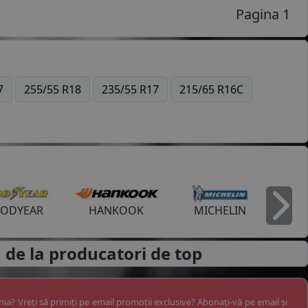
Pagina 1
7
255/55 R18
235/55 R17
215/65 R16C
ODYEAR
HANKOOK
MICHELIN
I
 de la
producatori de top
ânia? Vreți să primiți pe email promoții exclusive? Abonați-vă pe email și