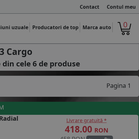
Contact
Contul meu
0
iuni uzuale
Producatori de top
Marca auto
3 Cargo
 din cele
6
de produse
Pagina 1
UM
Radial
Livrare gratuită *
418.00
RON
458 RON