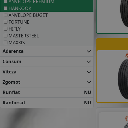
ANVELOPE PREMIUM
HANKOOK
ANVELOPE BUGET
FORTUNE
HIFLY
MASTERSTEEL
MAXXIS
Aderenta
Consum
Viteza
Zgomot
Runflat
NU
Ranforsat
NU