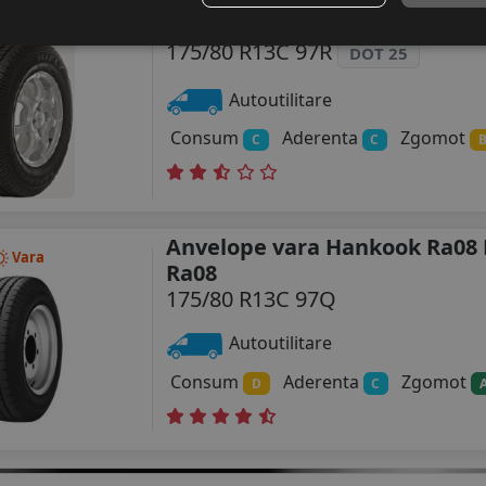
Anvelope vara Hifly Super200
Vara
175/80 R13C 97R
DOT 25
Autoutilitare
Consum
Aderenta
Zgomot
C
C
Anvelope vara Hankook Ra08 
Vara
Ra08
175/80 R13C 97Q
Autoutilitare
Consum
Aderenta
Zgomot
D
C