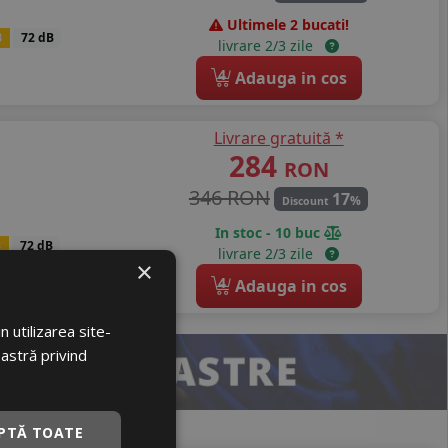
Ultimele 2 bucati!
B
72 dB
livrare 2/3 zile
4
Adauga in cos
Livrare gratuită *
284
RON
346 RON
17
%
Discount
In stoc - 10 buc
B
72 dB
livrare 2/3 zile
×
4
Adauga in cos
 utilizarea site-
oastră privind
PTĂ TOATE