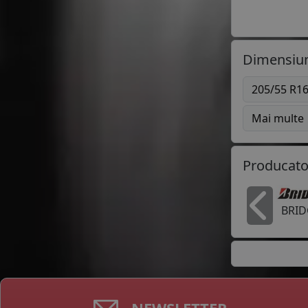
Dimensiun
205/55 R1
Mai multe
Producato
BRI
In