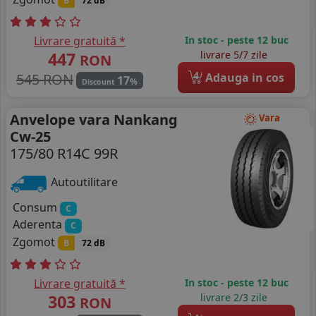
B
72 dB
Livrare gratuită *
In stoc - peste 12 buc
447
livrare 5/7 zile
RON
4
545 RON
Adauga in cos
17
%
Discount
Anvelope vara Nankang
Vara
Cw-25
175/80 R14C 99R
Autoutilitare
Consum
C
Aderenta
C
Zgomot
B
72 dB
Livrare gratuită *
In stoc - peste 12 buc
303
livrare 2/3 zile
RON