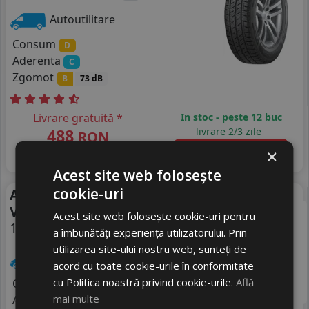
Autoutilitare
Consum
D
Aderenta
C
Zgomot
B
73 dB
Livrare gratuită *
In stoc - peste 12 buc
488
livrare 2/3 zile
RON
4
×
511 RON
Adauga in cos
4
%
Discount
Acest site web folosește
cookie-uri
Anvelope vara Hankook
Vara
Vantra Transit Ra58c
Acest site web folosește cookie-uri pentru
175/80 R14C 99Q
DOT 25
a îmbunătăți experiența utilizatorului. Prin
utilizarea site-ului nostru web, sunteți de
Autoutilitare
acord cu toate cookie-urile în conformitate
cu Politica noastră privind cookie-urile.
Află
Consum
D
mai multe
Aderenta
B