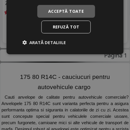
Zgomot
B
72 dB
ACCEPTĂ TOATE
Livrare gratuită *
In stoc - peste 12 buc
486
livrare 5/7 zile
REFUZĂ TOT
RON
4
592 RON
Adauga in cos
17
%
Discount
ARATĂ DETALIILE
Pagina 1
 175 80 R14C - cauciucuri pentru 
autovehicule cargo 
 Cauti anvelope de calitate pentru autovehicule comerciale? 
Anvelopele 175 80 R14C sunt varianta perfecta pentru a asigura 
performanta optima si siguranta in calatoriile de zi cu zi. Acestea 
sunt concepute special pentru vehiculele comerciale usoare, 
precum furgonete, camioane mici si alte vehicule de transport de 
marfa. Designul robust al anvelopei este optimizat pentru a rezista 