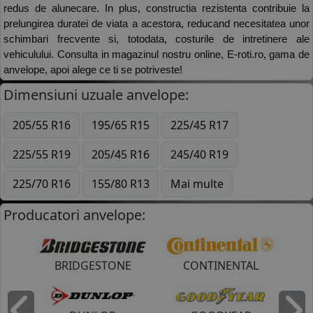
redus de alunecare. In plus, constructia rezistenta contribuie la 
prelungirea duratei de viata a acestora, reducand necesitatea unor 
schimbari frecvente si, totodata, costurile de intretinere ale 
vehiculului. Consulta in magazinul nostru online, E-roti.ro, gama de 
anvelope, apoi alege ce ti se potriveste! 
Dimensiuni uzuale anvelope:
205/55 R16
195/65 R15
225/45 R17
225/55 R19
205/45 R16
245/40 R19
225/70 R16
155/80 R13
Mai multe
Producatori anvelope:
BRIDGESTONE
CONTINENTAL