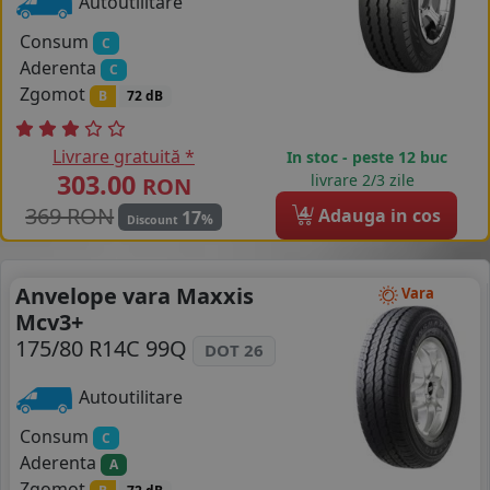
Autoutilitare
Consum
C
Aderenta
C
Zgomot
B
72 dB
Livrare gratuită *
In stoc - peste 12 buc
303.00
livrare 2/3 zile
RON
369 RON
4
Adauga in cos
17
%
Discount
Anvelope vara Maxxis
Vara
Mcv3+
175/80 R14C 99Q
DOT 26
Autoutilitare
Consum
C
Aderenta
A
Zgomot