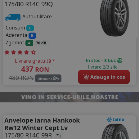
175/80 R14C 99Q
Autoutilitare
Consum
C
Aderenta
B
Zgomot
A
70 dB
Livrare gratuită *
In stoc - 8 buc
437
livrare 2/3 zile
RON
4
480 RON
Adauga in cos
8
%
Discount
Anvelope iarna Hankook
Iarna
Rw12 Winter Cept Lv
175/80 R14C 99R
* i