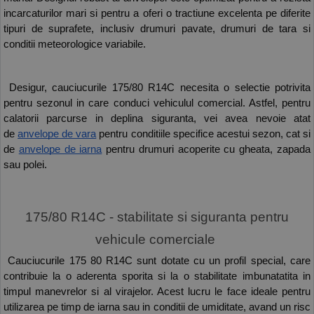
incarcaturilor mari si pentru a oferi o tractiune excelenta pe diferite 
tipuri de suprafete, inclusiv drumuri pavate, drumuri de tara si 
conditii meteorologice variabile. 
 Desigur, cauciucurile 175/80 R14C necesita o selectie potrivita 
pentru sezonul in care conduci vehiculul comercial. Astfel, pentru 
calatorii parcurse in deplina siguranta, vei avea nevoie atat 
de 
anvelope de vara
 pentru conditiile specifice acestui sezon, cat si 
de 
anvelope de iarna
 pentru drumuri acoperite cu gheata, zapada 
sau polei. 
 175/80 R14C - stabilitate si siguranta pentru 
vehicule comerciale 
 Cauciucurile 175 80 R14C sunt dotate cu un profil special, care 
contribuie la o aderenta sporita si la o stabilitate imbunatatita in 
timpul manevrelor si al virajelor. Acest lucru le face ideale pentru 
utilizarea pe timp de iarna sau in conditii de umiditate, avand un risc 