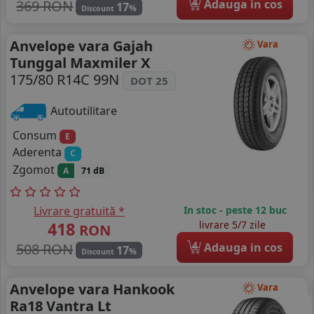
4
369 RON
Adauga in cos
17
%
Discount
Anvelope vara Gajah
Vara
Tunggal Maxmiler X
175/80 R14C 99N
DOT 25
Autoutilitare
Consum
E
Aderenta
C
Zgomot
A
71 dB
Livrare gratuită *
In stoc - peste 12 buc
418
livrare 5/7 zile
RON
4
508 RON
Adauga in cos
17
%
Discount
Anvelope vara Hankook
Vara
Ra18 Vantra Lt