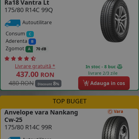
Ra18 Vantra Lt
175/80 R14C 99Q
COS (
0 PRODUSE
)
Autoutilitare
Consum
C
Aderenta
B
Zgomot
A
70 dB
Livrare gratuită *
In stoc - 8 buc
437.00
livrare 2/3 zile
RON
480 RON
4
Adauga in cos
8
%
Discount
TOP BUGET
Anvelope vara Nankang
Vara
Cw-25
175/80 R14C 99R