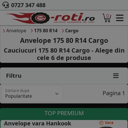
0727 347 488
0
ACASA
DESPRE NOI
Anvelope
175 80 R14
Cargo
ANVELOPE
Anvelope 175 80 R14 Cargo
AUTO
Cauciucuri 175 80 R14 Cargo - Alege din
CAMION
cele
6
de produse
MOTO
AGROINDUSTRIALE
CAUTARE DUPA
Filtru
DIMENSIUNI
PRODUCATORI ANVELOPE
Sortare dupa
MARCA AUTO
Pagina 1
BLOG
B2B - COLABORARE COMPANII
TOP PREMIUM
CONT
Anvelope vara Hankook
Vara
CONTACT