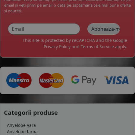
email și veți primi pe email o dată pe săptămână cele mai bune oferte
și noutăți.
This site is protected by reCAPTCHA and the Google
Privacy Policy
and
Terms of Service
apply.
Categorii produse
Anvelope Vara
Anvelope Iarna