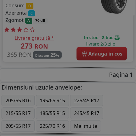
Consum
D
Aderenta
C
Zgomot
A
70 dB
Livrare gratuită *
In stoc - 8 buc
273
livrare 2/3 zile
RON
4
365 RON
Adauga in cos
25
%
Discount
Pagina 1
Dimensiuni uzuale anvelope:
205/55 R16
195/65 R15
225/45 R17
215/55 R17
185/55 R15
245/45 R17
205/55 R17
225/70 R16
Mai multe