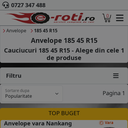
0727 347 488
0
ACASA
DESPRE NOI
Anvelope
185 45 R15
ANVELOPE
Anvelope 185 45 R15
AUTO
Cauciucuri 185 45 R15 - Alege din cele
1
CAMION
de produse
MOTO
AGROINDUSTRIALE
CAUTARE DUPA
Filtru
DIMENSIUNI
PRODUCATORI ANVELOPE
Sortare dupa
MARCA AUTO
Pagina 1
BLOG
B2B - COLABORARE COMPANII
TOP BUGET
CONT
Anvelope vara Nankang
Vara
CONTACT