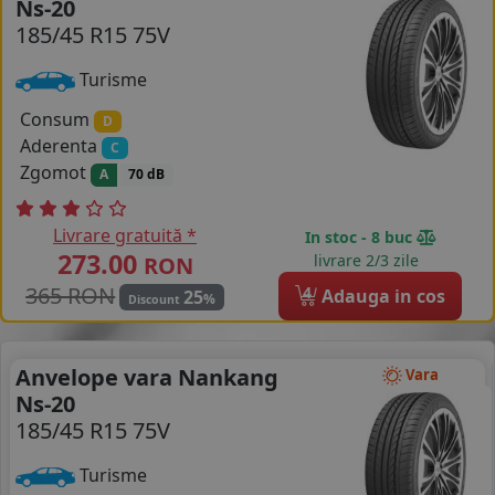
Ns-20
185/45 R15 75V
COS (
0 PRODUSE
)
Turisme
Consum
D
Aderenta
C
Zgomot
A
70 dB
Livrare gratuită *
In stoc - 8 buc
273.00
livrare 2/3 zile
RON
365 RON
4
Adauga in cos
25
%
Discount
Anvelope vara Nankang
Vara
Ns-20
185/45 R15 75V
Turisme