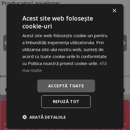
Producatori anvelope:
×
Acest site web folosește
BRIDGESTONE
CONTINENTAL
cookie-uri
Acest site web folosește cookie-uri pentru
a îmbunătăți experiența utilizatorului. Prin
DUNLOP
GOODYEAR
Inapoi
I
utilizarea site-ului nostru web, sunteți de
acord cu toate cookie-urile în conformitate
cu Politica noastră privind cookie-urile.
Află
HANKOOK
MICHELIN
mai multe
Pneuri 185/45R15 -
ACCEPTĂ TOATE
Gama variata de la
producatori de top
REFUZĂ TOT
NEWSLETTER
ARATĂ DETALIILE
Vreți să fiți la curent cu toate noutățile în industria anvelopelor în
România? Vreți să primiți pe email promoții exclusive? Abonați-vă pe