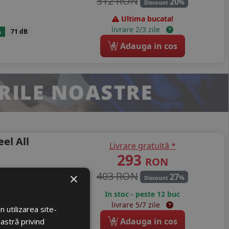
312 RON
20
%
Discount
Ultima bucata!
livrare 2/3 zile
A
71 dB
4
Adauga in cos
el All
Livrare gratuită *
293
RON
403 RON
×
27
%
Discount
In stoc - peste 12 buc
livrare 5/7 zile
A
70 dB
 utilizarea site-
4
Adauga in cos
oastră privind