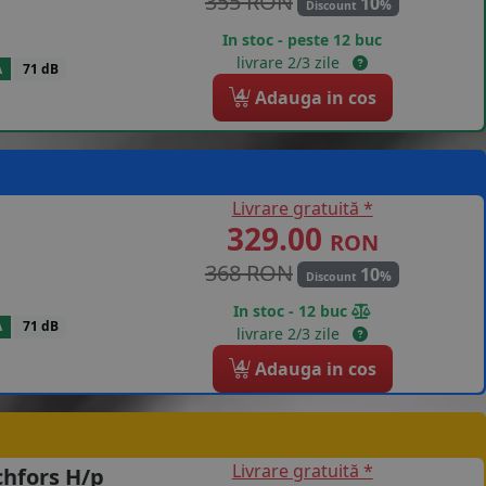
355 RON
10
%
Discount
In stoc - peste 12 buc
livrare 2/3 zile
A
71 dB
4
Adauga in cos
Livrare gratuită *
329.00
RON
368 RON
10
%
Discount
In stoc - 12 buc
A
71 dB
livrare 2/3 zile
4
Adauga in cos
Livrare gratuită *
chfors H/p