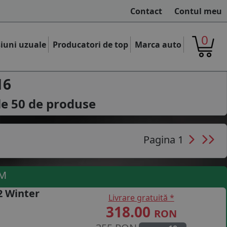
Contact
Contul meu
0
iuni uzuale
Producatori de top
Marca auto
16
le
50
de produse
Pagina 1
UM
2 Winter
Livrare gratuită *
318.00
RON