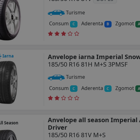
Turisme
Consum
Aderenta
Zgomot
C
B
Anvelope iarna Imperial Sno
Iarna
185/50 R16 81H M+S 3PMSF
Turisme
Consum
Aderenta
Zgomot
C
C
Anvelope all season Imperial 
ll Season
Driver
185/50 R16 81V M+S