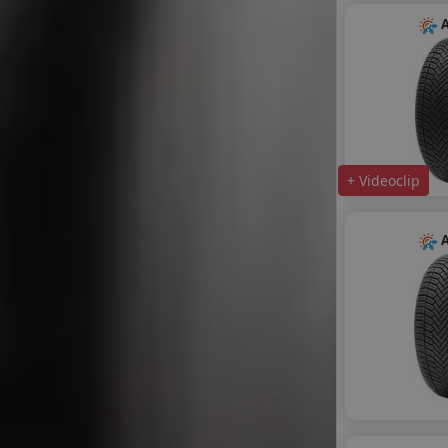
A
+ Videoclip
A