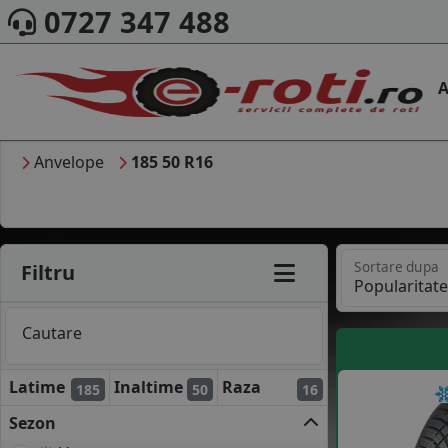
0727 347 488
A
Anvelope
185 50 R16
Sortare dupa
Filtru
Cautare
Latime
Inaltime
Raza
185
50
16
Sezon