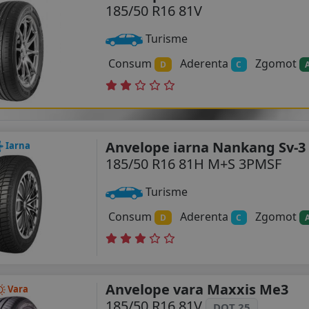
185/50 R16 81V
Turisme
Consum
Aderenta
Zgomot
D
C
Anvelope iarna Nankang Sv-3
Iarna
185/50 R16 81H M+S 3PMSF
Turisme
Consum
Aderenta
Zgomot
D
C
Anvelope vara Maxxis Me3
Vara
185/50 R16 81V
DOT 25