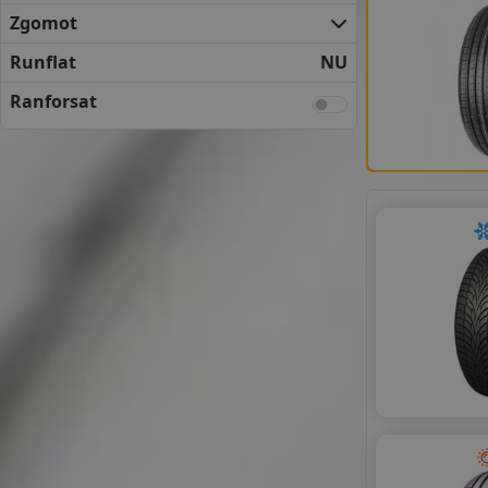
GOLDLINE
Zgomot
GOODRIDE
HIFLY
Runflat
NU
IMPERIAL
Ranforsat
LEAO
LINGLONG
MASTERSTEEL
MAXXIS
MAZZINI
MILESTONE
NANKANG
NOVEX
RADAR
ROADHOG
SONIX
SUNNY
TRACMAX
TYFOON
WESTLAKE