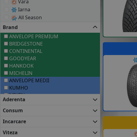
Vara
Iarna
All Season
Brand
ANVELOPE PREMIUM
BRIDGESTONE
CONTINENTAL
GOODYEAR
HANKOOK
MICHELIN
ANVELOPE MEDII
KUMHO
NEXEN
Aderenta
UNIROYAL
VREDESTEIN
Consum
ANVELOPE BUGET
Incarcare
APLUS
DELINTE
Viteza