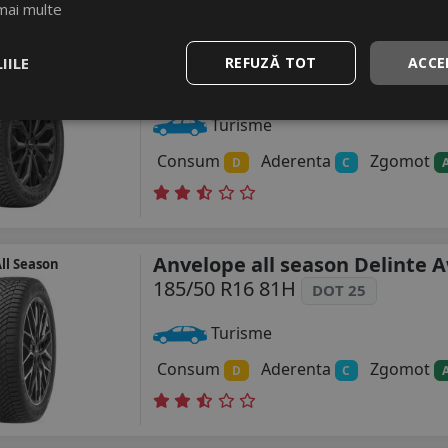
mai multe
Anvelope all season Tyfoon A
ll Season
IILE
REFUZĂ TOT
ACCE
185/50 R16 81H
DOT 25
Turisme
Consum
Aderenta
Zgomot
D
C
Anvelope all season Delinte 
ll Season
185/50 R16 81H
DOT 25
Turisme
Consum
Aderenta
Zgomot
D
C