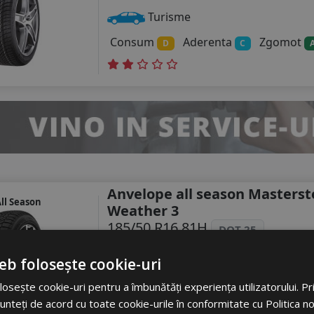
Turisme
Consum
Aderenta
Zgomot
D
C
Anvelope all season Masterste
ll Season
Weather 3
185/50 R16 81H
DOT 25
Turisme
eb folosește cookie-uri
Consum
Aderenta
Zgomot
D
C
osește cookie-uri pentru a îmbunătăți experiența utilizatorului. Prin
unteți de acord cu toate cookie-urile în conformitate cu Politica n