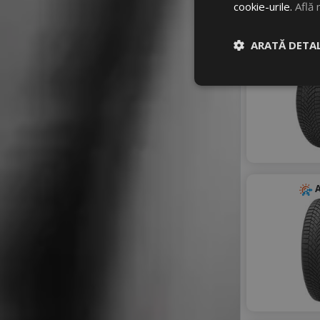
cookie-urile.
Află 
A
ARATĂ DETAL
A