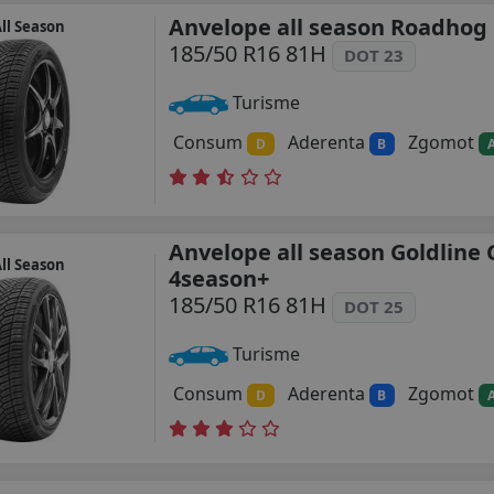
Anvelope all season Roadhog
ll Season
185/50 R16 81H
DOT 23
Turisme
Consum
Aderenta
Zgomot
D
B
Anvelope all season Goldline 
ll Season
4season+
185/50 R16 81H
DOT 25
Turisme
Consum
Aderenta
Zgomot
D
B