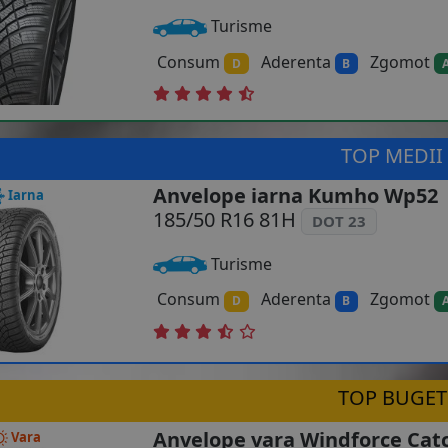
Turisme
Consum
Aderenta
Zgomot
D
B
TOP MEDII
Anvelope iarna Kumho Wp52
Iarna
185/50 R16 81H
DOT 23
Turisme
Consum
Aderenta
Zgomot
D
B
TOP BUGET
Anvelope vara Windforce Cat
Vara