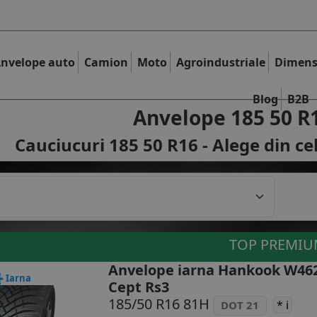
nvelope auto
Camion
Moto
Agroindustriale
Dimens
Blog
B2B
Anvelope 185 50 R
Cauciucuri 185 50 R16 - Alege din ce
TOP PREMI
Anvelope iarna Hankook W46
Iarna
Cept Rs3
185/50 R16 81H
* i
DOT 21