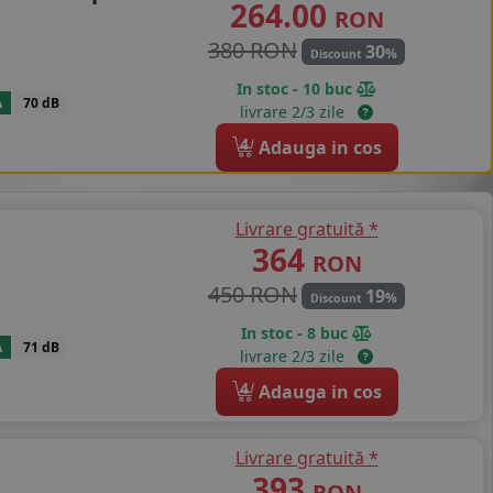
264.00
RON
380 RON
30
%
Discount
In stoc - 10 buc
A
70 dB
livrare 2/3 zile
4
Adauga in cos
Livrare gratuită *
364
RON
450 RON
19
%
Discount
In stoc - 8 buc
A
71 dB
livrare 2/3 zile
4
Adauga in cos
Livrare gratuită *
393
RON