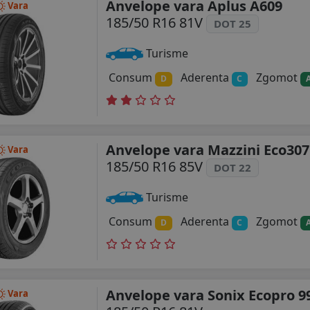
Anvelope vara Aplus A609
Vara
185/50 R16 81V
DOT 25
Turisme
Consum
Aderenta
Zgomot
D
C
Anvelope vara Mazzini Eco307
Vara
185/50 R16 85V
DOT 22
Turisme
Consum
Aderenta
Zgomot
D
C
Anvelope vara Sonix Ecopro 9
Vara