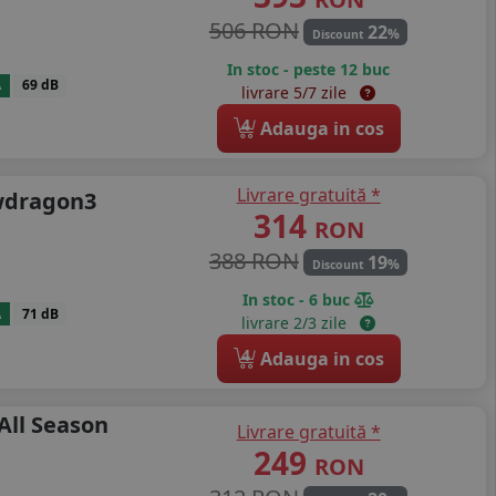
506 RON
22
%
Discount
In stoc - peste 12 buc
A
69 dB
livrare 5/7 zile
4
Adauga in cos
Livrare gratuită *
wdragon3
314
RON
388 RON
19
%
Discount
In stoc - 6 buc
A
71 dB
livrare 2/3 zile
4
Adauga in cos
All Season
Livrare gratuită *
249
RON