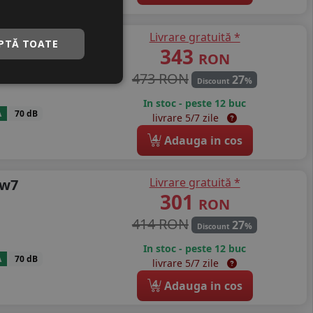
Livrare gratuită *
s7
PTĂ TOATE
343
RON
473 RON
27
%
Discount
In stoc - peste 12 buc
A
70 dB
livrare 5/7 zile
4
Adauga in cos
Livrare gratuită *
Aw7
301
RON
414 RON
27
%
Discount
In stoc - peste 12 buc
A
70 dB
livrare 5/7 zile
4
Adauga in cos