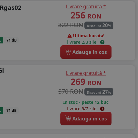
Livrare gratuită *
 Rgas02
256
RON
322 RON
20
%
Discount
Ultima bucata!
A
71 dB
livrare 2/3 zile
4
Adauga in cos
Gl
Livrare gratuită *
269
RON
370 RON
27
%
Discount
In stoc - peste 12 buc
livrare 5/7 zile
A
71 dB
4
Adauga in cos