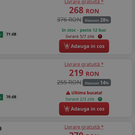
Livrare gratuită *
268
RON
376 RON
28
%
Discount
In stoc - peste 12 buc
A
71 dB
livrare 5/7 zile
4
Adauga in cos
Livrare gratuită *
219
RON
255 RON
14
%
Discount
Ultima bucata!
A
70 dB
livrare 2/3 zile
4
Adauga in cos
Livrare gratuită *
9