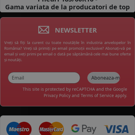
Gama variata de la
producatori de top
NEWSLETTER
Vreți să fiți la curent cu toate noutățile în industria anvelopelor în
România? Vreți să primiți pe email promoții exclusive? Abonați-vă pe
email și veți primi pe email o dată pe săptămână cele mai bune oferte
și noutăți.
This site is protected by reCAPTCHA and the Google
Privacy Policy
and
Terms of Service
apply.