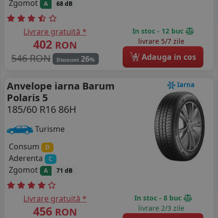
Zgomot
A
68 dB
Livrare gratuită *
In stoc - 12 buc
402
livrare 5/7 zile
RON
4
546 RON
Adauga in cos
26
%
Discount
Anvelope iarna Barum
Iarna
Polaris 5
185/60 R16 86H
Turisme
Consum
D
Aderenta
C
Zgomot
A
71 dB
Livrare gratuită *
In stoc - 8 buc
456
livrare 2/3 zile
RON