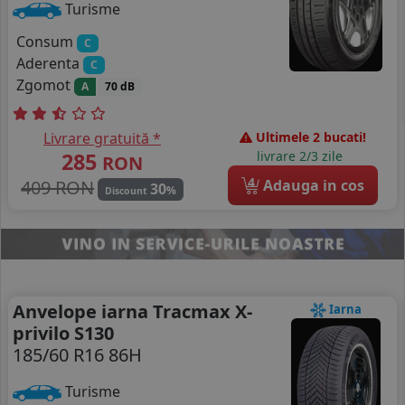
Turisme
Consum
C
Aderenta
C
Zgomot
A
70 dB
Livrare gratuită *
Ultimele 2 bucati!
285
livrare 2/3 zile
RON
4
409 RON
Adauga in cos
30
%
Discount
Anvelope iarna Tracmax X-
Iarna
privilo S130
185/60 R16 86H
Turisme