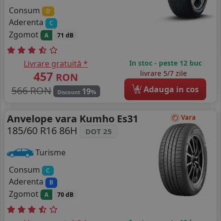
Consum
D
Aderenta
C
Zgomot
A
71 dB
Livrare gratuită *
In stoc - peste 12 buc
457
livrare 5/7 zile
RON
4
566 RON
Adauga in cos
19
%
Discount
Anvelope vara Kumho Es31
Vara
185/60 R16 86H
DOT 25
Turisme
Consum
C
Aderenta
B
Zgomot
A
70 dB