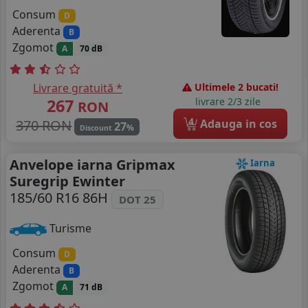
Consum
D
Aderenta
B
Zgomot
A
70 dB
Livrare gratuită *
Ultimele 2 bucati!
267
livrare 2/3 zile
RON
4
370 RON
Adauga in cos
27
%
Discount
Anvelope iarna Gripmax
Iarna
Suregrip Ewinter
185/60 R16 86H
DOT 25
Turisme
Consum
D
Aderenta
B
Zgomot
A
71 dB