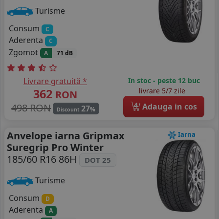
Turisme
Consum
C
Aderenta
C
Zgomot
A
71 dB
Livrare gratuită *
In stoc - peste 12 buc
362
livrare 5/7 zile
RON
4
498 RON
Adauga in cos
27
%
Discount
Anvelope iarna Gripmax
Iarna
Suregrip Pro Winter
185/60 R16 86H
DOT 25
Turisme
Consum
D
Aderenta
A