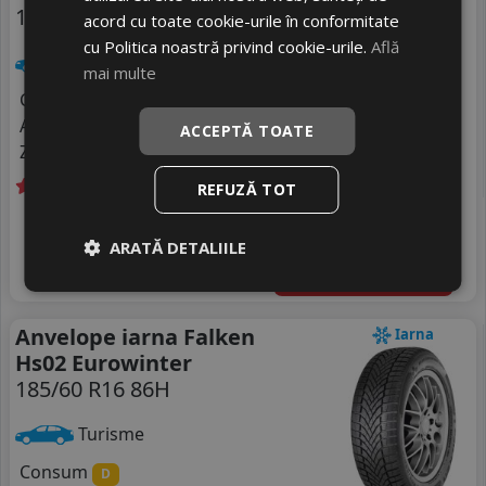
185/60 R16 86H
acord cu toate cookie-urile în conformitate
cu Politica noastră privind cookie-urile.
Află
Turisme
mai multe
Consum
C
Aderenta
C
ACCEPTĂ TOATE
Zgomot
A
71 dB
REFUZĂ TOT
Livrare gratuită *
In stoc - 8 buc
555
livrare 2/3 zile
RON
ARATĂ DETALIILE
4
620 RON
Adauga in cos
10
%
Discount
Anvelope iarna Falken
Iarna
Hs02 Eurowinter
185/60 R16 86H
Turisme
Consum
D