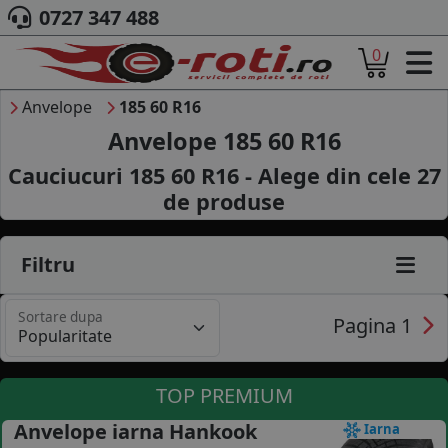
0727 347 488
0
ACASA
DESPRE NOI
Anvelope
185 60 R16
ANVELOPE
Anvelope 185 60 R16
AUTO
Cauciucuri 185 60 R16 - Alege din cele
27
CAMION
de produse
MOTO
AGROINDUSTRIALE
CAUTARE DUPA
Filtru
DIMENSIUNI
PRODUCATORI ANVELOPE
Sortare dupa
MARCA AUTO
Pagina 1
BLOG
B2B - COLABORARE COMPANII
TOP PREMIUM
CONT
Anvelope iarna Hankook
Iarna
CONTACT