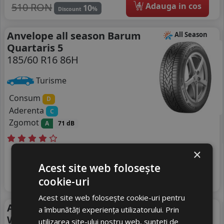
4
510 RON
Adauga in cos
10
%
Discount
Anvelope all season Barum
All Season
Quartaris 5
185/60 R16 86H
Turisme
Consum
D
Aderenta
C
Zgomot
A
71 dB
×
Livrare gratuită *
In stoc - peste 12 buc
522
livrare 2/3 zile
RON
Acest site web folosește
4
595 RON
Adauga in cos
cookie-uri
12
%
Discount
Acest site web folosește cookie-uri pentru
Anvelope iarna Uniroyal
Iarna
a îmbunătăți experiența utilizatorului. Prin
Winterexpert
utilizarea site-ului nostru web, sunteți de