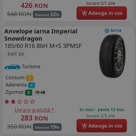
426
livrare 5/7 zile
RON
4
548 RON
Adauga in cos
22
%
Discount
Anvelope iarna Imperial
Iarna
Snowdragon
185/60 R16 86H M+S 3PMSF
DOT 23
Turisme
Consum
D
Aderenta
C
Zgomot
A
70 dB
Livrare gratuită *
In stoc - peste 12 buc
283
livrare 2/3 zile
RON
4
350 RON
Adauga in cos
19
%
Discount