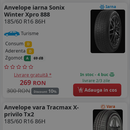
Anvelope iarna Sonix
Iarna
Winter Xpro 888
185/60 R16 86H
Turisme
Consum
D
Aderenta
D
Zgomot
A
69 dB
Livrare gratuită *
In stoc - 4 buc
269
livrare 2/3 zile
RON
4
300 RON
Adauga in cos
10
%
Discount
Anvelope vara Tracmax X-
Vara
privilo Tx2
185/60 R16 86H