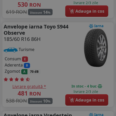
530
livrare 2/3 zile
RON
4
619 RON
Adauga in cos
14
%
Discount
Anvelope iarna Toyo S944
Iarna
Observe
185/60 R16 86H
Turisme
Consum
E
Aderenta
B
Zgomot
A
70 dB
Livrare gratuită *
In stoc - 4 buc
481
livrare 2/3 zile
RON
4
538 RON
Adauga in cos
10
%
Discount
Anvelope iarna Vredestein
Iarna