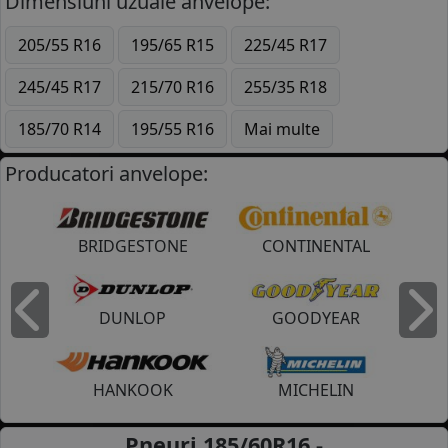
Dimensiuni uzuale anvelope:
205/55 R16
195/65 R15
225/45 R17
245/45 R17
215/70 R16
255/35 R18
185/70 R14
195/55 R16
Mai multe
Producatori anvelope:
BRIDGESTONE
CONTINENTAL
DUNLOP
GOODYEAR
Inapoi
I
HANKOOK
MICHELIN
Pneuri 185/60R16 -