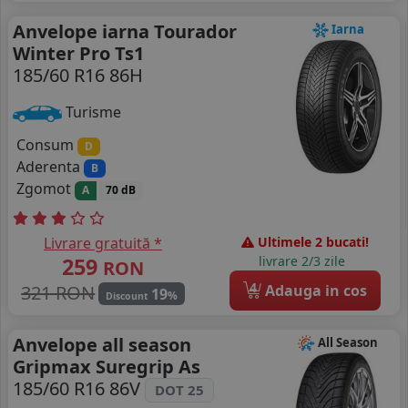
Anvelope iarna Tourador
Iarna
Winter Pro Ts1
185/60 R16 86H
Turisme
Consum
D
Aderenta
B
Zgomot
A
70 dB
Livrare gratuită *
Ultimele 2 bucati!
259
livrare 2/3 zile
RON
4
321 RON
Adauga in cos
19
%
Discount
Anvelope all season
All Season
Gripmax Suregrip As
185/60 R16 86V
DOT 25