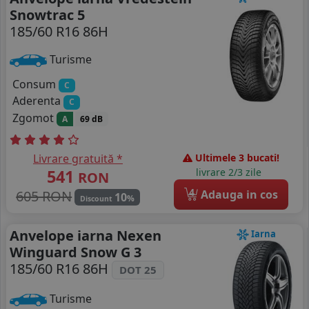
Snowtrac 5
185/60 R16 86H
Turisme
Consum
C
Aderenta
C
Zgomot
A
69 dB
Livrare gratuită *
Ultimele 3 bucati!
541
livrare 2/3 zile
RON
4
605 RON
Adauga in cos
10
%
Discount
Anvelope iarna Nexen
Iarna
Winguard Snow G 3
185/60 R16 86H
DOT 25
Turisme