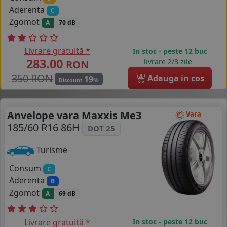
Aderenta
C
Zgomot
A
70 dB
Livrare gratuită *
In stoc - peste 12 buc
283.00
livrare 2/3 zile
RON
350 RON
4
Adauga in cos
19
%
Discount
Anvelope vara Maxxis Me3
Vara
185/60 R16 86H
DOT 25
Turisme
Consum
C
Aderenta
B
Zgomot
A
69 dB
Livrare gratuită *
In stoc - peste 12 buc