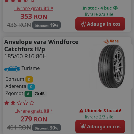
Livrare gratuită *
In stoc - 4 buc
353
livrare 2/3 zile
RON
4
436 RON
Adauga in cos
19
%
Discount
Anvelope vara Windforce
Vara
Catchfors H/p
185/60 R16 86H
Turisme
Consum
D
Aderenta
C
Zgomot
A
70 dB
Livrare gratuită *
Ultimele 3 bucati!
279
livrare 2/3 zile
RON
4
401 RON
Adauga in cos
30
%
Discount