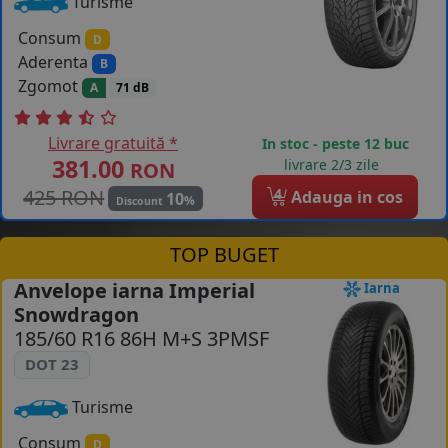
Turisme
Consum
D
Aderenta
B
Zgomot
A
71 dB
Livrare gratuită *
In stoc - peste 12 buc
381.00
livrare 2/3 zile
RON
425 RON
4
Adauga in cos
10
%
Discount
TOP BUGET
Anvelope iarna Imperial
Iarna
Snowdragon
185/60 R16 86H M+S 3PMSF
DOT 23
Turisme
Consum
D