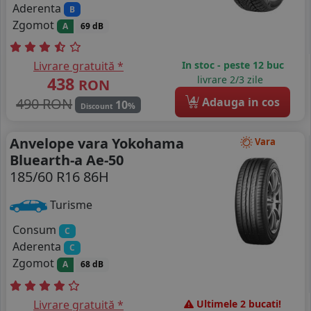
Aderenta
B
Zgomot
A
69 dB
Livrare gratuită *
In stoc - peste 12 buc
438
livrare 2/3 zile
RON
4
490 RON
Adauga in cos
10
%
Discount
Anvelope vara Yokohama
Vara
Bluearth-a Ae-50
185/60 R16 86H
Turisme
Consum
C
Aderenta
C
Zgomot
A
68 dB
Livrare gratuită *
Ultimele 2 bucati!