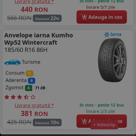
Livrare gratuită *
In stoc - peste 12 buc
440
livrare 5/7 zile
RON
4
566 RON
Adauga in cos
22
%
Discount
Anvelope iarna Kumho
Iarna
Wp52 Wintercraft
185/60 R16 86H
Turisme
Consum
D
Aderenta
B
Zgomot
A
71 dB
Livrare gratuită *
In stoc - peste 12 buc
381
livrare 2/3 zile
RON
4
425 RON
Adauga in cos
10
%
Discount
+ Videoclip