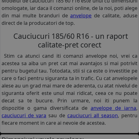
Modelul de cauciucuri 185 60 r16 este unul cu dimensiuni
omologate, iar daca il comanzi online, de la noi, poti alege
din mai multe branduri de
anvelope
de calitate, aduse
direct de la producatori de top.
Cauciucuri 185/60 R16 - un raport
calitate-pret corect
Stim ca atunci cand iti comanzi anvelope noi, vrei ca
acestea sa aiba un pret cat mai avantajos si mai potrivit
pentru bugetul tau. Totodata, stii si ca este o investitie pe
care o faci pentru siguranta ta in trafic. Cu cat anvelopele
alese au un grad mai mare de aderenta, cu atat nivelul de
siguranta oferit este unul mai ridicat, ceea ce nu poate
decat sa te bucure. Prin urmare, noi iti punem la
dispozitie o gama diversificata de
anvelope de iarna
,
cauciucuri de vara
sau de
cauciucuri all season
, pentru
fiecare moment in care ai nevoie de acestea.