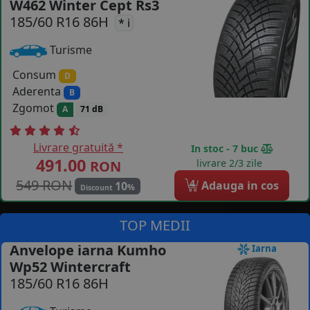
W462 Winter Cept Rs3
185/60 R16 86H
COS (
0 PRODUSE
)
* i
Turisme
Consum
D
Aderenta
B
Zgomot
A
71 dB
Livrare gratuită *
In stoc - 7 buc
491.00
livrare 2/3 zile
RON
549 RON
4
Adauga in cos
10
%
Discount
TOP MEDII
Anvelope iarna Kumho
Iarna
Wp52 Wintercraft
185/60 R16 86H